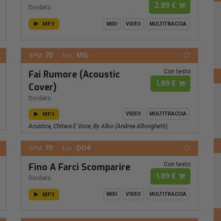
2,99 €
Diodato
MP3
MIDI
VIDEO
MULTITRACCIA
70
MIb
BPM:
Ton.:
Con testo
Fai Rumore (Acoustic
1,89 €
Cover)
Diodato
MP3
VIDEO
MULTITRACCIA
Acustica, Chitara E Voce, By Albo (andrea Alborghetti)
79
DO#
BPM:
Ton.:
Con testo
Fino A Farci Scomparire
1,89 €
Diodato
MP3
MIDI
VIDEO
MULTITRACCIA