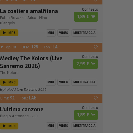
Con testo
La costiera amalfitana
1,89 €
Fabio Rovazzi
-
Arisa
-
Nino
D'angelo
MP3
MIDI
VIDEO
MULTITRACCIA
125
LA -
Top Hit
BPM:
Ton.:
Con testo
Medley The Kolors (Live
2,99 €
Sanremo 2026)
The Kolors
MP3
MIDI
VIDEO
MULTITRACCIA
Ispirata Al Live Sanremo 2026
92
LAb
BPM:
Ton.:
Con testo
L'ultima canzone
1,89 €
Biagio Antonacci
-
Juli
MP3
MIDI
VIDEO
MULTITRACCIA