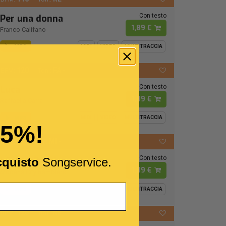
Con testo
Per una donna
1,89 €
Franco Califano
MP3
MIDI
VIDEO
MULTITRACCIA
120
FA -
BPM:
Ton.:
Con testo
Luca
1,89 €
Raffaella Carrà
MP3
MIDI
VIDEO
MULTITRACCIA
15%!
72
MI -
BPM:
Ton.:
Con testo
I Cento Passi
cquisto
Songservice.
1,89 €
Modena City Ramblers
MP3
MIDI
VIDEO
MULTITRACCIA
126
RE
BPM:
Ton.: