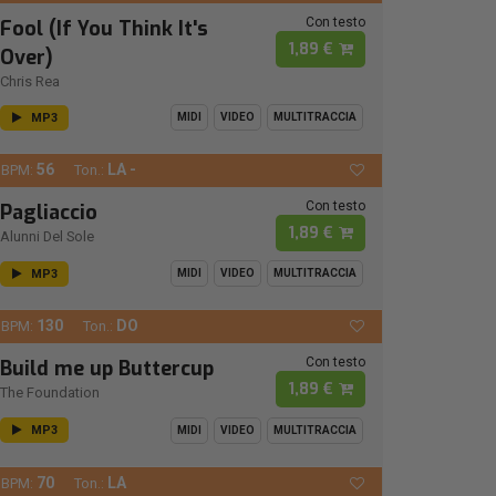
Con testo
Fool (If You Think It's
1,89 €
Over)
Chris Rea
MP3
MIDI
VIDEO
MULTITRACCIA
56
LA -
BPM:
Ton.:
Con testo
Pagliaccio
1,89 €
Alunni Del Sole
MP3
MIDI
VIDEO
MULTITRACCIA
130
DO
BPM:
Ton.:
Con testo
Build me up Buttercup
1,89 €
The Foundation
MP3
MIDI
VIDEO
MULTITRACCIA
70
LA
BPM:
Ton.: