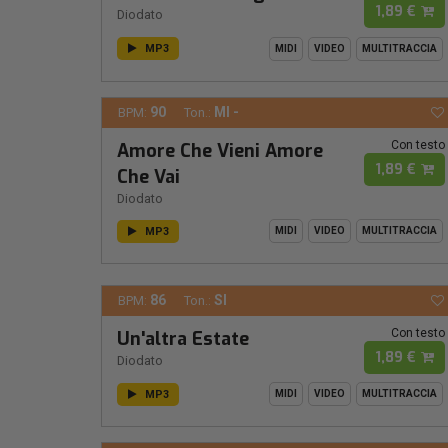
1,89 €
Diodato
MP3
MIDI
VIDEO
MULTITRACCIA
90
MI -
BPM:
Ton.:
Con testo
Amore Che Vieni Amore
1,89 €
Che Vai
Diodato
MP3
MIDI
VIDEO
MULTITRACCIA
86
SI
BPM:
Ton.:
Con testo
Un'altra Estate
1,89 €
Diodato
MP3
MIDI
VIDEO
MULTITRACCIA