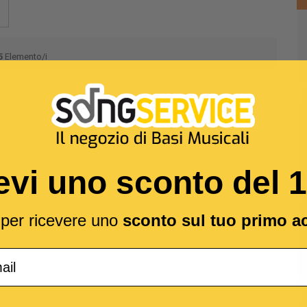
5
Elemento/i
evi uno sconto del 
l per ricevere uno
sconto sul tuo primo a