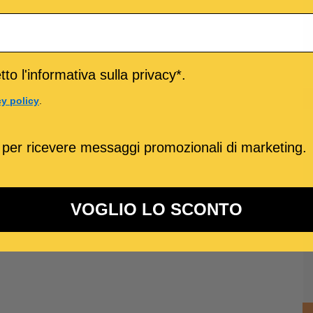
to l'informativa sulla privacy*.
cy policy
.
 per ricevere messaggi promozionali di marketing.
VOGLIO LO SCONTO