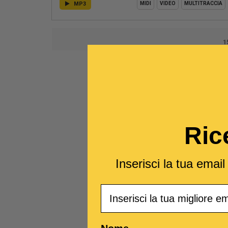
MP3
MIDI
VIDEO
MULTITRACCIA
1
Ric
Inserisci la tua emai
Email