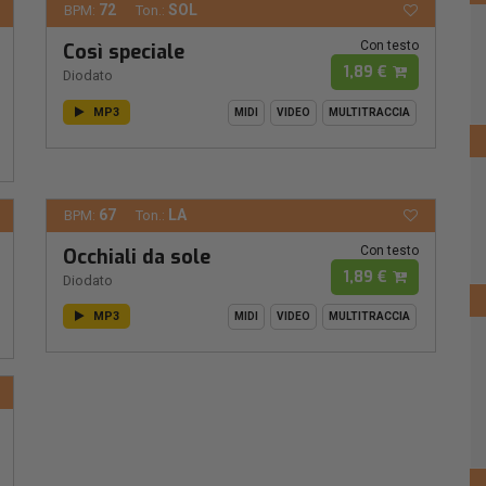
72
SOL
BPM:
Ton.:
Con testo
Così speciale
1,89 €
Diodato
MP3
MIDI
VIDEO
MULTITRACCIA
67
LA
BPM:
Ton.:
Con testo
Occhiali da sole
1,89 €
Diodato
MP3
MIDI
VIDEO
MULTITRACCIA