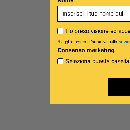
Nome
Privacy policy
Ho preso visione ed accet
*Leggi la nostra informativa sulla
priva
Consenso marketing
Seleziona questa casella