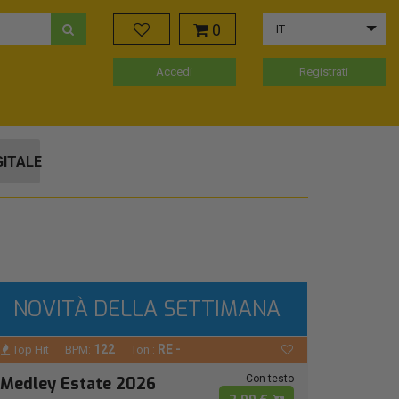
0
IT
Accedi
Registrati
GITALE
NOVITÀ DELLA SETTIMANA
122
RE -
Top Hit
BPM:
Ton.:
Con testo
Medley Estate 2026