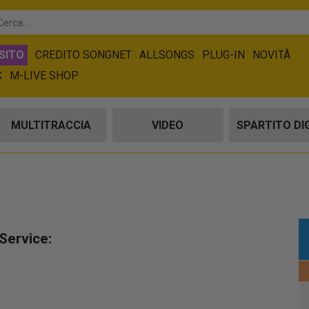
SITO
CREDITO SONGNET
ALLSONGS
PLUG-IN
NOVITÀ
C
M-LIVE SHOP
MULTITRACCIA
VIDEO
SPARTITO DI
Service: