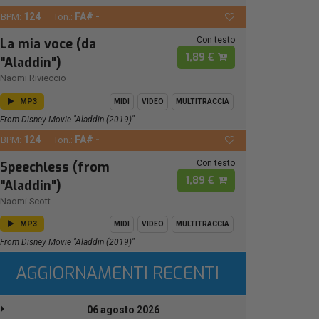
124
FA# -
BPM:
Ton.:
Con testo
La mia voce (da
1,89 €
"Aladdin")
Naomi Rivieccio
MP3
MIDI
VIDEO
MULTITRACCIA
From Disney Movie "Aladdin (2019)"
124
FA# -
BPM:
Ton.:
Con testo
Speechless (from
1,89 €
"Aladdin")
Naomi Scott
MP3
MIDI
VIDEO
MULTITRACCIA
From Disney Movie "Aladdin (2019)"
AGGIORNAMENTI RECENTI
06 agosto 2026