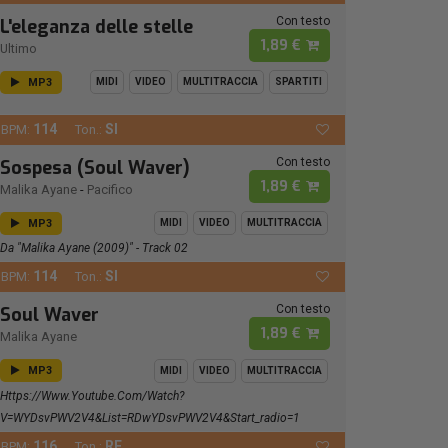
Con testo
L'eleganza delle stelle
1,89 €
Ultimo
MP3
MIDI
VIDEO
MULTITRACCIA
SPARTITI
114
SI
BPM:
Ton.:
Con testo
Sospesa (Soul Waver)
1,89 €
Malika Ayane
-
Pacifico
MP3
MIDI
VIDEO
MULTITRACCIA
Da "Malika Ayane (2009)" - Track 02
114
SI
BPM:
Ton.:
Con testo
Soul Waver
1,89 €
Malika Ayane
MP3
MIDI
VIDEO
MULTITRACCIA
Https://www.youtube.com/watch?
V=wYDsvPWV2V4&list=RDwYDsvPWV2V4&start_radio=1
116
RE
BPM:
Ton.: