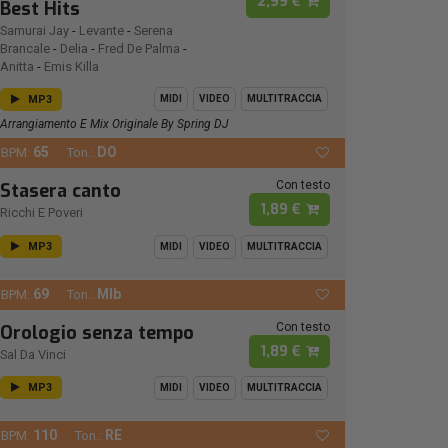
2,99 €
Best Hits
Samurai Jay
-
Levante
-
Serena
Brancale
-
Delia
-
Fred De Palma
-
Anitta
-
Emis Killa
MP3
MIDI
VIDEO
MULTITRACCIA
Arrangiamento E Mix Originale By Spring DJ
65
DO
BPM:
Ton.:
Con testo
Stasera canto
1,89 €
Ricchi E Poveri
MP3
MIDI
VIDEO
MULTITRACCIA
69
MIb
BPM:
Ton.:
Con testo
Orologio senza tempo
1,89 €
Sal Da Vinci
MP3
MIDI
VIDEO
MULTITRACCIA
110
RE
BPM:
Ton.: