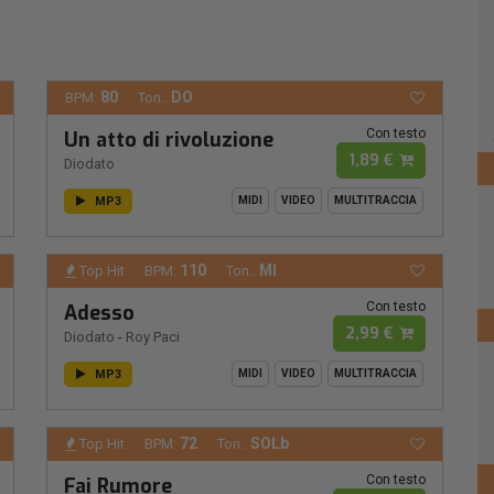
80
DO
BPM:
Ton.:
Con testo
Un atto di rivoluzione
1,89 €
Diodato
MP3
MIDI
VIDEO
MULTITRACCIA
110
MI
Top Hit
BPM:
Ton.:
Con testo
Adesso
2,99 €
Diodato
-
Roy Paci
MP3
MIDI
VIDEO
MULTITRACCIA
72
SOLb
Top Hit
BPM:
Ton.:
Con testo
Fai Rumore