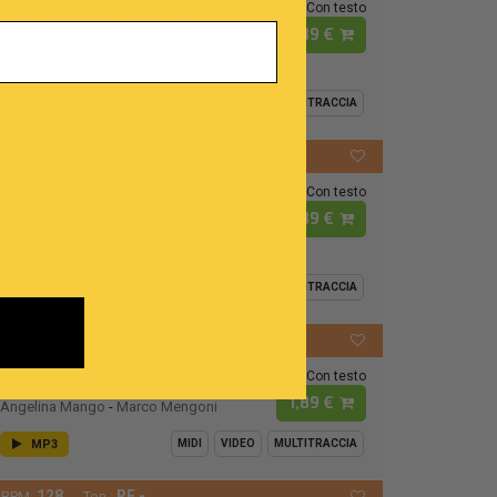
Con testo
Un Uomo Venuto Da
1,89 €
Lontano
Amedeo Minghi
MP3
MIDI
VIDEO
MULTITRACCIA
112
SI
BPM:
Ton.:
Con testo
La regina dell'ultimo
1,89 €
tango
Gianni Morandi
MP3
MIDI
VIDEO
MULTITRACCIA
118
MIb -
BPM:
Ton.:
Con testo
Canto d'amore
1,89 €
Angelina Mango
-
Marco Mengoni
MP3
MIDI
VIDEO
MULTITRACCIA
128
RE -
BPM:
Ton.: