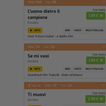
144
FA
BPM:
Ton.:
Con testo
L'uomo dietro il
1,89 €
campione
Diodato
MP3
MIDI
VIDEO
MULTITRACCIA
From "Il Divin Codino" - A Netflix Film
74
FA -
BPM:
Ton.:
Con testo
Se mi vuoi
1,89 €
Diodato
MP3
MIDI
VIDEO
MULTITRACCIA
Soundtrack Film "Diabolik - Ginko All'attacco"
74
LA
Top Hit
BPM:
Ton.:
Con testo
Ti muovi
2,99 €
Diodato