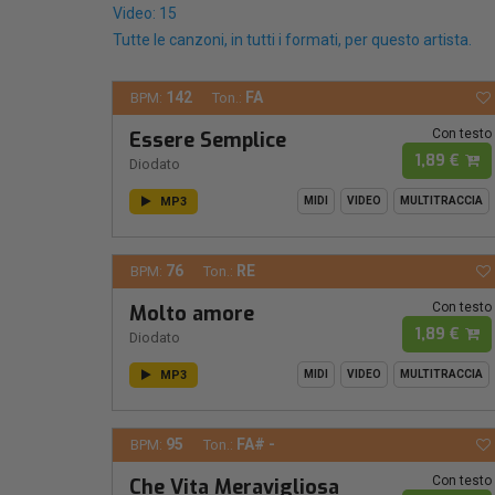
Video: 15
Tutte le canzoni, in tutti i formati, per questo artista.
142
FA
BPM:
Ton.:
Con testo
Essere Semplice
1,89 €
Diodato
MP3
MIDI
VIDEO
MULTITRACCIA
76
RE
BPM:
Ton.:
Con testo
Molto amore
1,89 €
Diodato
MP3
MIDI
VIDEO
MULTITRACCIA
95
FA# -
BPM:
Ton.:
Con testo
Che Vita Meravigliosa