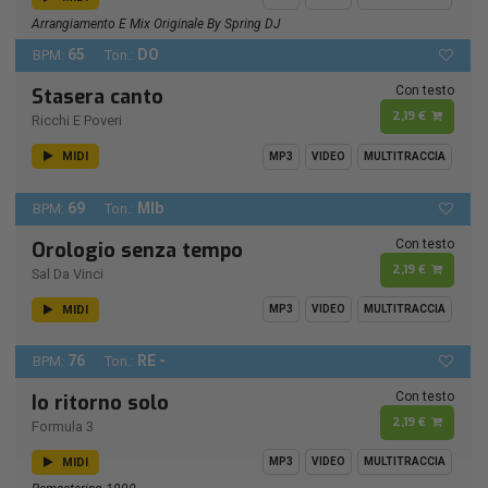
Arrangiamento E Mix Originale By Spring DJ
65
DO
BPM:
Ton.:
Con testo
Stasera canto
2,19 €
Ricchi E Poveri
MIDI
MP3
VIDEO
MULTITRACCIA
69
MIb
BPM:
Ton.:
Con testo
Orologio senza tempo
2,19 €
Sal Da Vinci
MIDI
MP3
VIDEO
MULTITRACCIA
76
RE -
BPM:
Ton.:
Con testo
Io ritorno solo
2,19 €
Formula 3
MIDI
MP3
VIDEO
MULTITRACCIA