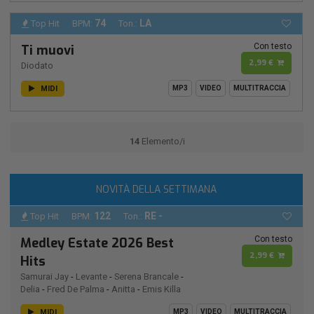
74
LA
Top Hit
BPM:
Ton.:
Con testo
Ti muovi
2,99 €
Diodato
MIDI
MP3
VIDEO
MULTITRACCIA
14
Elemento/i
NOVITÀ DELLA SETTIMANA
122
RE -
Top Hit
BPM:
Ton.:
Con testo
Medley Estate 2026 Best
2,99 €
Hits
Samurai Jay
-
Levante
-
Serena Brancale
-
Delia
-
Fred De Palma
-
Anitta
-
Emis Killa
MIDI
MP3
VIDEO
MULTITRACCIA