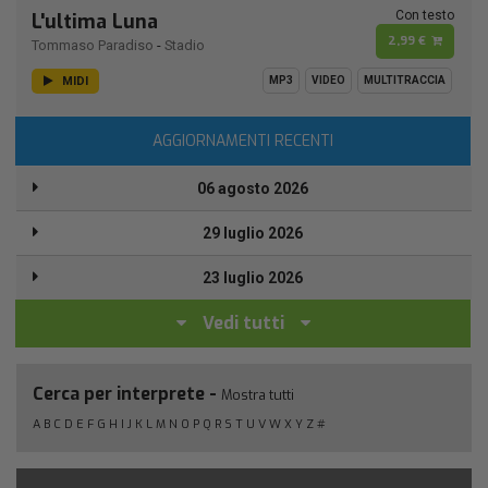
Con testo
L'ultima Luna
2,99 €
Tommaso Paradiso
-
Stadio
MIDI
MP3
VIDEO
MULTITRACCIA
AGGIORNAMENTI RECENTI
06 agosto 2026
29 luglio 2026
23 luglio 2026
Vedi tutti
Cerca per interprete -
Mostra tutti
A
B
C
D
E
F
G
H
I
J
K
L
M
N
O
P
Q
R
S
T
U
V
W
X
Y
Z
#