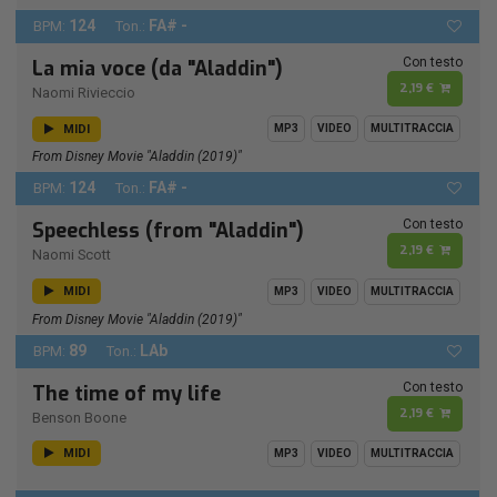
124
FA# -
BPM:
Ton.:
Con testo
La mia voce (da "Aladdin")
2,19 €
Naomi Rivieccio
MIDI
MP3
VIDEO
MULTITRACCIA
From Disney Movie "Aladdin (2019)"
124
FA# -
BPM:
Ton.:
Con testo
Speechless (from "Aladdin")
2,19 €
Naomi Scott
MIDI
MP3
VIDEO
MULTITRACCIA
From Disney Movie "Aladdin (2019)"
89
LAb
BPM:
Ton.:
Con testo
The time of my life
2,19 €
Benson Boone
MIDI
MP3
VIDEO
MULTITRACCIA