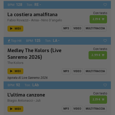
128
RE -
BPM:
Ton.:
Con testo
La costiera amalfitana
2,19 €
Fabio Rovazzi
-
Arisa
-
Nino D'angelo
MIDI
MP3
VIDEO
MULTITRACCIA
125
LA -
Top Hit
BPM:
Ton.:
Con testo
Medley The Kolors (Live
2,99 €
Sanremo 2026)
The Kolors
MIDI
MP3
VIDEO
MULTITRACCIA
Ispirata Al Live Sanremo 2026
92
LAb
BPM:
Ton.:
Con testo
L'ultima canzone
2,19 €
Biagio Antonacci
-
Juli
MIDI
MP3
VIDEO
MULTITRACCIA