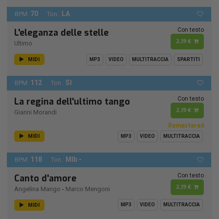
70
LA
BPM:
Ton.:
Con testo
L'eleganza delle stelle
2,19 €
Ultimo
MIDI
MP3
VIDEO
MULTITRACCIA
SPARTITI
112
SI
BPM:
Ton.:
Con testo
La regina dell'ultimo tango
2,19 €
Gianni Morandi
Remastered
MIDI
MP3
VIDEO
MULTITRACCIA
118
MIb -
BPM:
Ton.:
Con testo
Canto d'amore
2,19 €
Angelina Mango
-
Marco Mengoni
MIDI
MP3
VIDEO
MULTITRACCIA