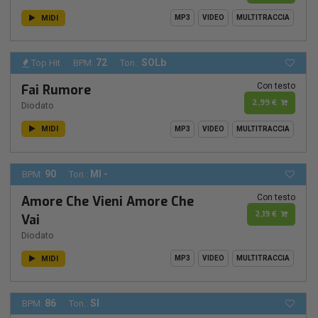
MIDI
MP3
VIDEO
MULTITRACCIA
72
SOLb
Top Hit
BPM:
Ton.:
Con testo
Fai Rumore
2,99 €
Diodato
MIDI
MP3
VIDEO
MULTITRACCIA
90
MI -
BPM:
Ton.:
Con testo
Amore Che Vieni Amore Che
2,19 €
Vai
Diodato
MIDI
MP3
VIDEO
MULTITRACCIA
86
SI
BPM:
Ton.: