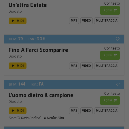
Con testo
Un'altra Estate
2,19 €
Diodato
MIDI
MP3
VIDEO
MULTITRACCIA
79
DO#
BPM:
Ton.:
Con testo
Fino A Farci Scomparire
2,19 €
Diodato
MIDI
MP3
VIDEO
MULTITRACCIA
144
FA
BPM:
Ton.:
Con testo
L'uomo dietro il campione
2,19 €
Diodato
MIDI
MP3
VIDEO
MULTITRACCIA
From "Il Divin Codino" - A Netflix Film