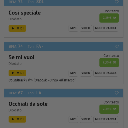
72
SOL
BPM:
Ton.:
Con testo
Così speciale
2,19 €
Diodato
MIDI
MP3
VIDEO
MULTITRACCIA
74
FA -
BPM:
Ton.:
Con testo
Se mi vuoi
2,19 €
Diodato
MIDI
MP3
VIDEO
MULTITRACCIA
Soundtrack Film "Diabolik - Ginko All'attacco"
67
LA
BPM:
Ton.:
Con testo
Occhiali da sole
2,19 €
Diodato
MIDI
MP3
VIDEO
MULTITRACCIA