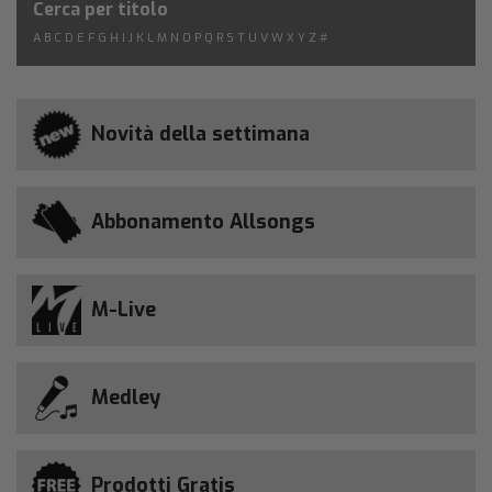
Cerca per titolo
A
B
C
D
E
F
G
H
I
J
K
L
M
N
O
P
Q
R
S
T
U
V
W
X
Y
Z
#
Novità della settimana
Abbonamento Allsongs
M-Live
Medley
Prodotti Gratis