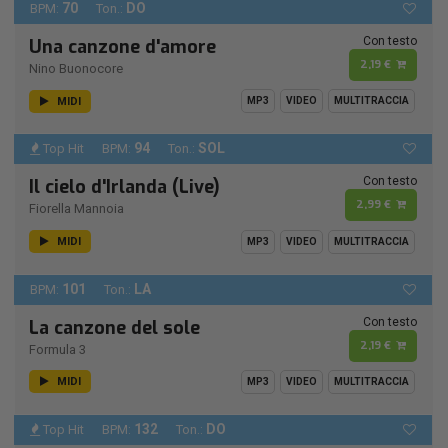
70
DO
BPM:
Ton.:
Con testo
Una canzone d'amore
2,19 €
Nino Buonocore
MIDI
MP3
VIDEO
MULTITRACCIA
94
SOL
Top Hit
BPM:
Ton.:
Con testo
Il cielo d'Irlanda (Live)
2,99 €
Fiorella Mannoia
MIDI
MP3
VIDEO
MULTITRACCIA
101
LA
BPM:
Ton.:
Con testo
La canzone del sole
2,19 €
Formula 3
MIDI
MP3
VIDEO
MULTITRACCIA
132
DO
Top Hit
BPM:
Ton.: