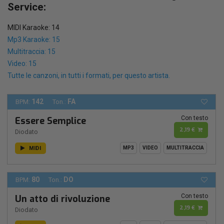
Service:
MIDI Karaoke: 14
Mp3 Karaoke: 15
Multitraccia: 15
Video: 15
Tutte le canzoni, in tutti i formati, per questo artista.
142
FA
BPM:
Ton.:
Con testo
Essere Semplice
2,19 €
Diodato
MIDI
MP3
VIDEO
MULTITRACCIA
80
DO
BPM:
Ton.:
Con testo
Un atto di rivoluzione
2,19 €
Diodato