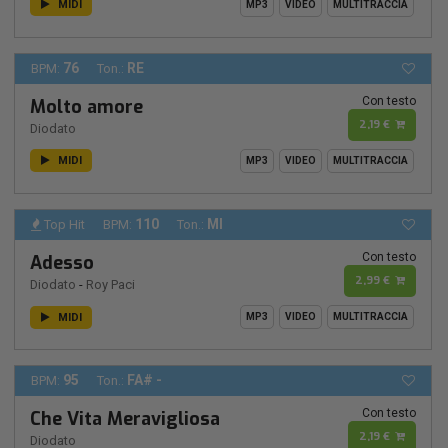
MIDI
MP3
VIDEO
MULTITRACCIA
76
RE
BPM:
Ton.:
Con testo
Molto amore
2,19 €
Diodato
MIDI
MP3
VIDEO
MULTITRACCIA
110
MI
Top Hit
BPM:
Ton.:
Con testo
Adesso
2,99 €
Diodato
-
Roy Paci
MIDI
MP3
VIDEO
MULTITRACCIA
95
FA# -
BPM:
Ton.:
Con testo
Che Vita Meravigliosa
2,19 €
Diodato