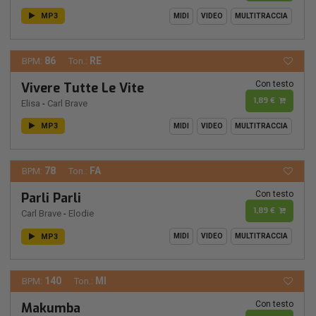
MP3
MIDI
VIDEO
MULTITRACCIA
86
RE
BPM:
Ton.:
Con testo
Vivere Tutte Le Vite
1,89 €
Elisa
-
Carl Brave
MP3
MIDI
VIDEO
MULTITRACCIA
78
FA
BPM:
Ton.:
Con testo
Parli Parli
1,89 €
Carl Brave
-
Elodie
MP3
MIDI
VIDEO
MULTITRACCIA
140
MI
BPM:
Ton.:
Con testo
Makumba