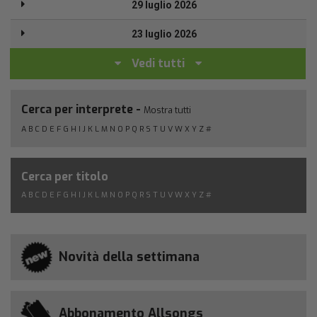
29 luglio 2026
23 luglio 2026
Vedi tutti
Cerca per interprete -
Mostra tutti
A
B
C
D
E
F
G
H
I
J
K
L
M
N
O
P
Q
R
S
T
U
V
W
X
Y
Z
#
Cerca per titolo
A
B
C
D
E
F
G
H
I
J
K
L
M
N
O
P
Q
R
S
T
U
V
W
X
Y
Z
#
Novità della settimana
Abbonamento Allsongs