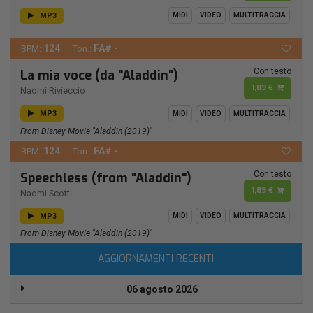
MP3
MIDI
VIDEO
MULTITRACCIA
124
FA# -
BPM:
Ton.:
Con testo
La mia voce (da "Aladdin")
1,89 €
Naomi Rivieccio
MP3
MIDI
VIDEO
MULTITRACCIA
From Disney Movie "Aladdin (2019)"
124
FA# -
BPM:
Ton.:
Con testo
Speechless (from "Aladdin")
1,89 €
Naomi Scott
MP3
MIDI
VIDEO
MULTITRACCIA
From Disney Movie "Aladdin (2019)"
AGGIORNAMENTI RECENTI
06 agosto 2026