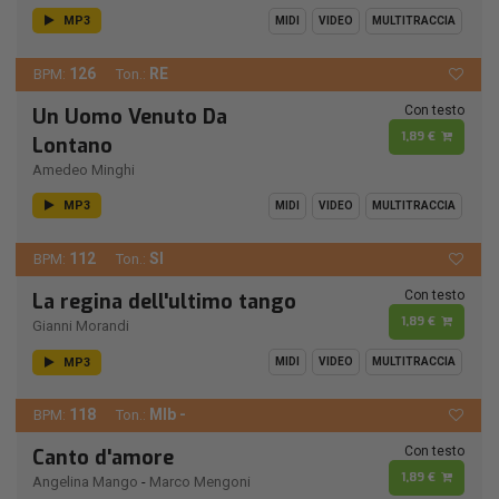
MP3
MIDI
VIDEO
MULTITRACCIA
126
RE
BPM:
Ton.:
Con testo
Un Uomo Venuto Da
1,89 €
Lontano
Amedeo Minghi
MP3
MIDI
VIDEO
MULTITRACCIA
112
SI
BPM:
Ton.:
Con testo
La regina dell'ultimo tango
1,89 €
Gianni Morandi
MP3
MIDI
VIDEO
MULTITRACCIA
118
MIb -
BPM:
Ton.:
Con testo
Canto d'amore
1,89 €
Angelina Mango
-
Marco Mengoni