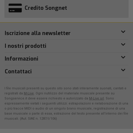
Credito Songnet
Iscrizione alla newsletter
I nostri prodotti
Informazioni
Contattaci
I file musicali presenti su questo sito sono stati interamente suonati, cantati e
registrati da
M-Live
. Ogni riutilizzo del materiale musicale presente su
Songservice.it deve essere richiesto e autorizzato da
M-Live srl
. Sono
espressamente vietati i seguenti utilizzi: estrapolazioni e rielaborazione di una
o più tracce MIDI o audio di un singolo brano musicale, registrazione di una
base musicale o parte di essa, estrazione del testo presente all'interno dei file
musicali. (Aut. SIAE n. 1287/I/106)