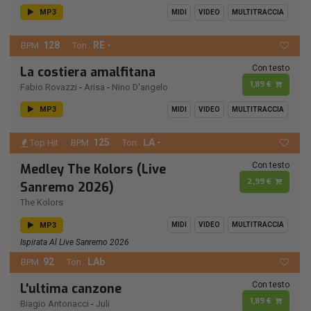
MP3
MIDI
VIDEO
MULTITRACCIA
128
RE -
BPM:
Ton.:
Con testo
La costiera amalfitana
1,89 €
Fabio Rovazzi
-
Arisa
-
Nino D'angelo
MP3
MIDI
VIDEO
MULTITRACCIA
125
LA -
Top Hit
BPM:
Ton.:
Con testo
Medley The Kolors (Live
2,99 €
Sanremo 2026)
The Kolors
MP3
MIDI
VIDEO
MULTITRACCIA
Ispirata Al Live Sanremo 2026
92
LAb
BPM:
Ton.:
Con testo
L'ultima canzone
1,89 €
Biagio Antonacci
-
Juli