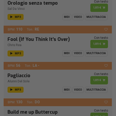
Con testo
Orologio senza tempo
1,89 €
Sal Da Vinci
MP3
MIDI
VIDEO
MULTITRACCIA
110
RE
BPM:
Ton.:
Con testo
Fool (If You Think It's Over)
1,89 €
Chris Rea
MP3
MIDI
VIDEO
MULTITRACCIA
56
LA -
BPM:
Ton.:
Con testo
Pagliaccio
1,89 €
Alunni Del Sole
MP3
MIDI
VIDEO
MULTITRACCIA
130
DO
BPM:
Ton.:
Con testo
Build me up Buttercup