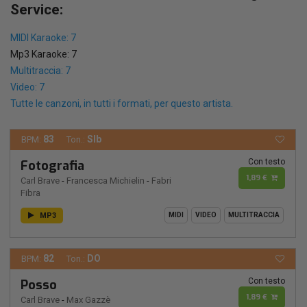
Service:
MIDI Karaoke: 7
Mp3 Karaoke: 7
Multitraccia: 7
Video: 7
Tutte le canzoni, in tutti i formati, per questo artista.
83
SIb
BPM:
Ton.:
Con testo
Fotografia
1,89 €
Carl Brave
-
Francesca Michielin
-
Fabri
Fibra
MP3
MIDI
VIDEO
MULTITRACCIA
82
DO
BPM:
Ton.:
Con testo
Posso
1,89 €
Carl Brave
-
Max Gazzè