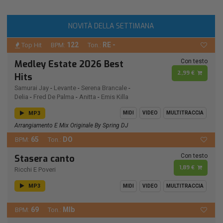
NOVITÀ DELLA SETTIMANA
122
RE -
Top Hit
BPM:
Ton.:
Con testo
Medley Estate 2026 Best
2,99 €
Hits
Samurai Jay
-
Levante
-
Serena Brancale
-
Delia
-
Fred De Palma
-
Anitta
-
Emis Killa
MP3
MIDI
VIDEO
MULTITRACCIA
Arrangiamento E Mix Originale By Spring DJ
65
DO
BPM:
Ton.:
Con testo
Stasera canto
1,89 €
Ricchi E Poveri
MP3
MIDI
VIDEO
MULTITRACCIA
69
MIb
BPM:
Ton.: