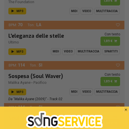
1,89 €
The Foundation
MP3
MIDI
VIDEO
MULTITRACCIA
70
LA
BPM:
Ton.:
Con testo
L'eleganza delle stelle
1,89 €
Ultimo
MP3
MIDI
VIDEO
MULTITRACCIA
SPARTITI
114
SI
BPM:
Ton.:
Con testo
Sospesa (Soul Waver)
1,89 €
Malika Ayane
-
Pacifico
MP3
MIDI
VIDEO
MULTITRACCIA
Da "Malika Ayane (2009)" - Track 02
114
SI
BPM:
Ton.:
Con testo
Soul Waver
1,89 €
Malika Ayane