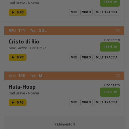
1,89 €
Carl Brave
-
Noemi
MP3
MIDI
VIDEO
MULTITRACCIA
111
SOL
BPM:
Ton.:
Con testo
Cristo di Rio
1,89 €
Max Gazzè
-
Carl Brave
MP3
MIDI
VIDEO
MULTITRACCIA
150
MI
BPM:
Ton.:
Con testo
Hula-Hoop
1,89 €
Carl Brave
-
Noemi
MP3
MIDI
VIDEO
MULTITRACCIA
7
Elemento/i