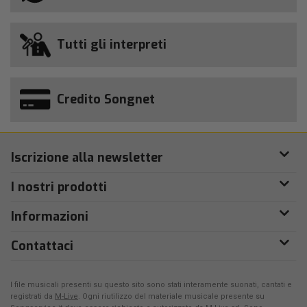
Tutti gli interpreti
Credito Songnet
Iscrizione alla newsletter
I nostri prodotti
Informazioni
Contattaci
I file musicali presenti su questo sito sono stati interamente suonati, cantati e
registrati da
M-Live
. Ogni riutilizzo del materiale musicale presente su