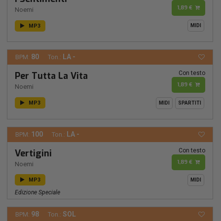
1,89 €
Noemi
MP3
MIDI
80
LA -
BPM:
Ton.:
Con testo
Per Tutta La Vita
1,89 €
Noemi
MP3
MIDI
SPARTITI
100
LA -
BPM:
Ton.:
Con testo
Vertigini
1,89 €
Noemi
MP3
MIDI
Edizione Speciale
98
SOL
BPM:
Ton.: