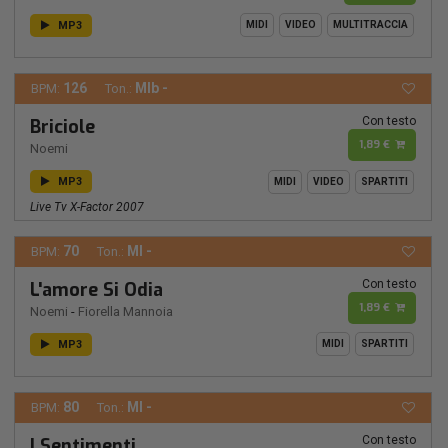
MP3
MIDI
VIDEO
MULTITRACCIA
126
MIb -
BPM:
Ton.:
Con testo
Briciole
1,89 €
Noemi
MP3
MIDI
VIDEO
SPARTITI
Live Tv X-Factor 2007
70
MI -
BPM:
Ton.:
Con testo
L'amore Si Odia
1,89 €
Noemi
-
Fiorella Mannoia
MP3
MIDI
SPARTITI
80
MI -
BPM:
Ton.:
Con testo
I Sentimenti