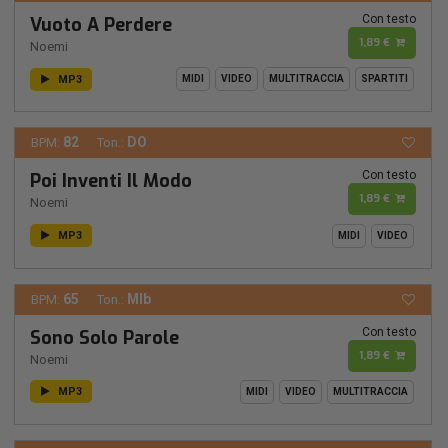
Con testo
Vuoto A Perdere
1,89 €
Noemi
MP3
MIDI
VIDEO
MULTITRACCIA
SPARTITI
82
DO
BPM:
Ton.:
Con testo
Poi Inventi Il Modo
1,89 €
Noemi
MP3
MIDI
VIDEO
65
MIb
BPM:
Ton.:
Con testo
Sono Solo Parole
1,89 €
Noemi
MP3
MIDI
VIDEO
MULTITRACCIA