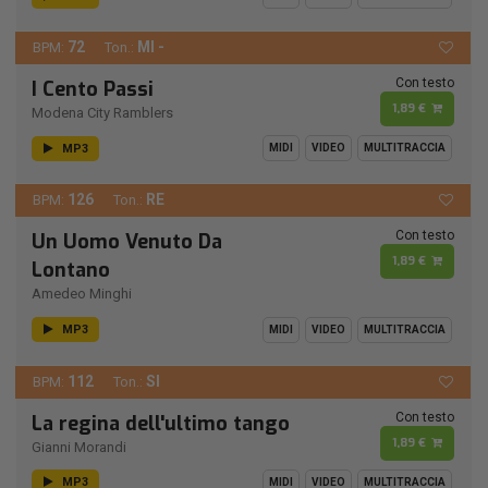
72
MI -
BPM:
Ton.:
Con testo
I Cento Passi
1,89 €
Modena City Ramblers
MP3
MIDI
VIDEO
MULTITRACCIA
126
RE
BPM:
Ton.:
Con testo
Un Uomo Venuto Da
1,89 €
Lontano
Amedeo Minghi
MP3
MIDI
VIDEO
MULTITRACCIA
112
SI
BPM:
Ton.:
Con testo
La regina dell'ultimo tango
1,89 €
Gianni Morandi
MP3
MIDI
VIDEO
MULTITRACCIA