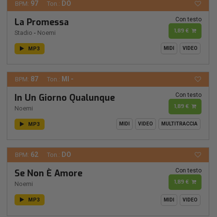
97
DO
BPM:
Ton.:
Con testo
La Promessa
1,89 €
Stadio
-
Noemi
MP3
MIDI
VIDEO
87
MI -
BPM:
Ton.:
Con testo
In Un Giorno Qualunque
1,89 €
Noemi
MP3
MIDI
VIDEO
MULTITRACCIA
62
DO
BPM:
Ton.:
Con testo
Se Non È Amore
1,89 €
Noemi
MP3
MIDI
VIDEO