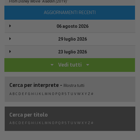
From Disney Movie "Aladdin (2019)"
AGGIORNAMENTI RECENTI
06 agosto 2026
29 luglio 2026
23 luglio 2026
Vedi tutti
Cerca per interprete -
Mostra tutti
A
B
C
D
E
F
G
H
I
J
K
L
M
N
O
P
Q
R
S
T
U
V
W
X
Y
Z
#
Cerca per titolo
A
B
C
D
E
F
G
H
I
J
K
L
M
N
O
P
Q
R
S
T
U
V
W
X
Y
Z
#