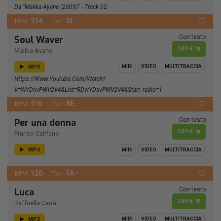
Da "Malika Ayane (2009)" - Track 02
114
SI
BPM:
Ton.:
Con testo
Soul Waver
1,89 €
Malika Ayane
MP3
MIDI
VIDEO
MULTITRACCIA
Https://www.youtube.com/watch?
V=wYDsvPWV2V4&list=RDwYDsvPWV2V4&start_radio=1
116
RE
BPM:
Ton.:
Con testo
Per una donna
1,89 €
Franco Califano
MP3
MIDI
VIDEO
MULTITRACCIA
120
FA -
BPM:
Ton.:
Con testo
Luca
1,89 €
Raffaella Carrà
MP3
MIDI
VIDEO
MULTITRACCIA