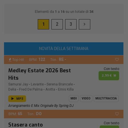
Elementi da
1
a
16
su un totale di
34
1
2
3
NOVITÀ DELLA SETTIMANA
122
RE -
Top Hit
BPM:
Ton.:
Con testo
Medley Estate 2026 Best
2,99 €
Hits
Samurai Jay
-
Levante
-
Serena Brancale
-
Delia
-
Fred De Palma
-
Anitta
-
Emis Killa
MP3
MIDI
VIDEO
MULTITRACCIA
Arrangiamento E Mix Originale By Spring DJ
65
DO
BPM:
Ton.:
Con testo
Stasera canto