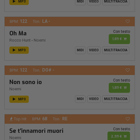
MP3
MIDI
VIDEO
MULTITRACCIA
122
LA -
BPM:
Ton.:
Con testo
Oh Ma
1,89 €
Rocco Hunt
-
Noemi
MP3
MIDI
VIDEO
MULTITRACCIA
122
DO# -
BPM:
Ton.:
Con testo
Non sono io
1,89 €
Noemi
MP3
MIDI
VIDEO
MULTITRACCIA
68
RE
Top Hit
BPM:
Ton.:
Con testo
Se t'innamori muori
2,99 €
Noemi