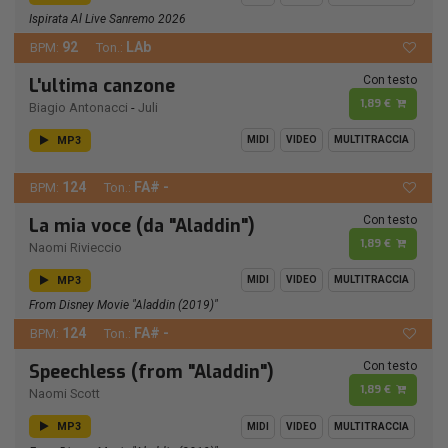
Ispirata Al Live Sanremo 2026
92
LAb
BPM:
Ton.:
Con testo
L'ultima canzone
1,89 €
Biagio Antonacci
-
Juli
MP3
MIDI
VIDEO
MULTITRACCIA
124
FA# -
BPM:
Ton.:
Con testo
La mia voce (da "Aladdin")
1,89 €
Naomi Rivieccio
MP3
MIDI
VIDEO
MULTITRACCIA
From Disney Movie "Aladdin (2019)"
124
FA# -
BPM:
Ton.:
Con testo
Speechless (from "Aladdin")
1,89 €
Naomi Scott
MP3
MIDI
VIDEO
MULTITRACCIA