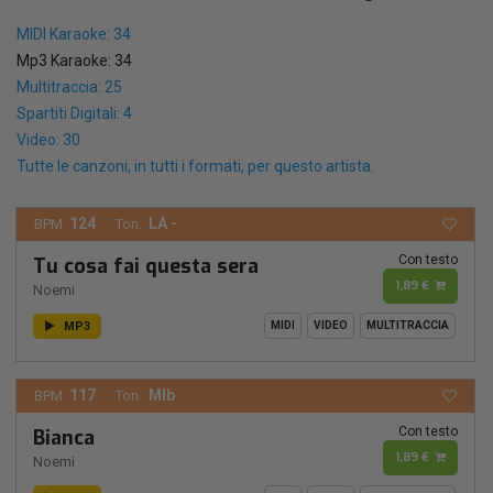
MIDI Karaoke: 34
Mp3 Karaoke: 34
Multitraccia: 25
Spartiti Digitali: 4
Video: 30
Tutte le canzoni, in tutti i formati, per questo artista.
124
LA -
BPM:
Ton.:
Con testo
Tu cosa fai questa sera
1,89 €
Noemi
MP3
MIDI
VIDEO
MULTITRACCIA
117
MIb
BPM:
Ton.:
Con testo
Bianca
1,89 €
Noemi