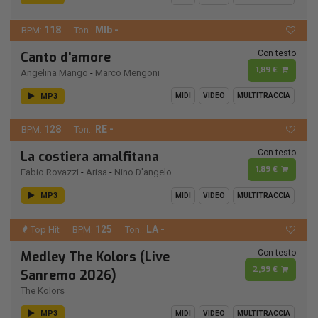
118
MIb -
BPM:
Ton.:
Con testo
Canto d'amore
1,89 €
Angelina Mango
-
Marco Mengoni
MP3
MIDI
VIDEO
MULTITRACCIA
128
RE -
BPM:
Ton.:
Con testo
La costiera amalfitana
1,89 €
Fabio Rovazzi
-
Arisa
-
Nino D'angelo
MP3
MIDI
VIDEO
MULTITRACCIA
125
LA -
Top Hit
BPM:
Ton.:
Con testo
Medley The Kolors (Live
2,99 €
Sanremo 2026)
The Kolors
MP3
MIDI
VIDEO
MULTITRACCIA