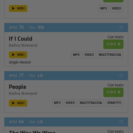
MIDI
MP3
VIDEO
70
SIb
BPM:
Ton.:
Con testo
If I Could
2,19 €
Barbra Streisand
MIDI
MP3
VIDEO
MULTITRACCIA
Single Version
77
LA
BPM:
Ton.:
Con testo
People
2,19 €
Barbra Streisand
MIDI
MP3
VIDEO
MULTITRACCIA
SPARTITI
64
LA
BPM:
Ton.:
Con testo