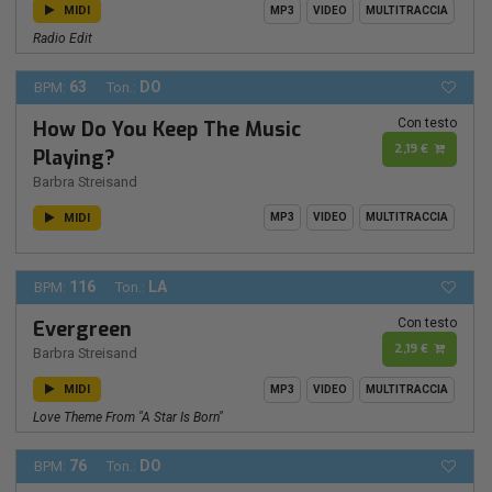
MIDI
MP3
VIDEO
MULTITRACCIA
Radio Edit
63
DO
BPM:
Ton.:
Con testo
How Do You Keep The Music
2,19 €
Playing?
Barbra Streisand
MIDI
MP3
VIDEO
MULTITRACCIA
116
LA
BPM:
Ton.:
Con testo
Evergreen
2,19 €
Barbra Streisand
MIDI
MP3
VIDEO
MULTITRACCIA
Love Theme From "A Star Is Born"
76
DO
BPM:
Ton.: