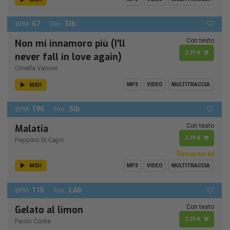
67
SIb
BPM:
Ton.:
Con testo
Non mi innamoro più (I'll
2,19 €
never fall in love again)
Ornella Vanoni
MIDI
MP3
VIDEO
MULTITRACCIA
196
SIb
BPM:
Ton.:
Con testo
Malatia
2,19 €
Peppino Di Capri
Remastered
MIDI
MP3
VIDEO
MULTITRACCIA
115
LAb
BPM:
Ton.:
Con testo
Gelato al limon
2,19 €
Paolo Conte