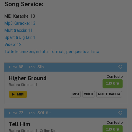
Song Service:
MIDI Karaoke: 13
Mp3 Karaoke: 13
Multitraccia: 11
Spartiti Digitali: 1
Video: 12
Tutte le canzoni, in tutti i formati, per questo artista.
68
SIb
BPM:
Ton.:
Con testo
Higher Ground
2,19 €
Barbra Streisand
MIDI
MP3
VIDEO
MULTITRACCIA
72
SOL# -
BPM:
Ton.:
Con testo
Tell Him
2,19 €
Barbra Streisand
-
Celine Dion