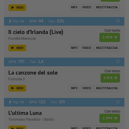
MIDI
MP3
VIDEO
MULTITRACCIA
94
SOL
Top Hit
BPM:
Ton.:
Con testo
Il cielo d'Irlanda (Live)
2,99 €
Fiorella Mannoia
MIDI
MP3
VIDEO
MULTITRACCIA
101
LA
BPM:
Ton.:
Con testo
La canzone del sole
2,19 €
Formula 3
MIDI
MP3
VIDEO
MULTITRACCIA
132
DO
Top Hit
BPM:
Ton.:
Con testo
L'ultima Luna
2,99 €
Tommaso Paradiso
-
Stadio
MIDI
MP3
VIDEO
MULTITRACCIA