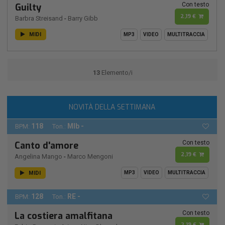
Con testo
Guilty
2,19 €
Barbra Streisand
-
Barry Gibb
MIDI
MP3
VIDEO
MULTITRACCIA
13
Elemento/i
NOVITÀ DELLA SETTIMANA
118
MIb -
BPM:
Ton.:
Con testo
Canto d'amore
2,19 €
Angelina Mango
-
Marco Mengoni
MIDI
MP3
VIDEO
MULTITRACCIA
128
RE -
BPM:
Ton.:
Con testo
La costiera amalfitana
2,19 €