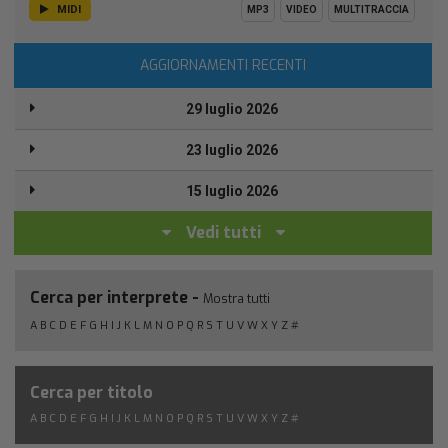
MIDI
MP3
VIDEO
MULTITRACCIA
AGGIORNAMENTI RECENTI
29 luglio 2026
23 luglio 2026
15 luglio 2026
Vedi tutti
Cerca per interprete -
Mostra tutti
A
B
C
D
E
F
G
H
I
J
K
L
M
N
O
P
Q
R
S
T
U
V
W
X
Y
Z
#
Cerca per titolo
A
B
C
D
E
F
G
H
I
J
K
L
M
N
O
P
Q
R
S
T
U
V
W
X
Y
Z
#