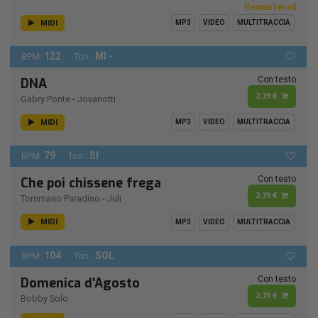
Remastered
MIDI
MP3
VIDEO
MULTITRACCIA
122
MI -
BPM:
Ton.:
Con testo
DNA
2,19 €
Gabry Ponte
-
Jovanotti
MIDI
MP3
VIDEO
MULTITRACCIA
79
SI
BPM:
Ton.:
Con testo
Che poi chissene frega
2,19 €
Tommaso Paradiso
-
Juli
MIDI
MP3
VIDEO
MULTITRACCIA
104
SOL
BPM:
Ton.:
Con testo
Domenica d'Agosto
2,19 €
Bobby Solo