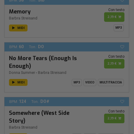
58
SIb
BPM:
Ton.:
Con testo
Memory
2,19 €
Barbra Streisand
MIDI
MP3
60
DO
BPM:
Ton.:
Con testo
No More Tears (Enough Is
2,19 €
Enough)
Donna Summer
-
Barbra Streisand
MIDI
MP3
VIDEO
MULTITRACCIA
124
DO#
BPM:
Ton.:
Con testo
Somewhere (West Side
2,19 €
Story)
Barbra Streisand