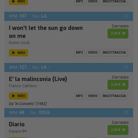
MIDI
MP3
VIDEO
MULTITRACCIA
107
LA
BPM:
Ton.:
Con testo
I won't let the sun go down
2,19 €
on me
Robin Cook
MIDI
MP3
VIDEO
MULTITRACCIA
127
LA -
BPM:
Ton.:
Con testo
E' la malinconia (Live)
2,19 €
Franco Califano
MIDI
MP3
VIDEO
MULTITRACCIA
Da "In Concerto" (1982)
68
SOLb
BPM:
Ton.:
Con testo
Diario
2,19 €
Equipe 84