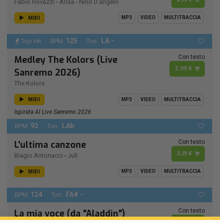
Fabio Rovazzi
-
Arisa
-
Nino D'angelo
MIDI
MP3
VIDEO
MULTITRACCIA
125
LA -
Top Hit
BPM:
Ton.:
Con testo
Medley The Kolors (Live
2,99 €
Sanremo 2026)
The Kolors
MIDI
MP3
VIDEO
MULTITRACCIA
Ispirata Al Live Sanremo 2026
92
LAb
BPM:
Ton.:
Con testo
L'ultima canzone
2,19 €
Biagio Antonacci
-
Juli
MIDI
MP3
VIDEO
MULTITRACCIA
124
FA# -
BPM:
Ton.:
Con testo
La mia voce (da "Aladdin")