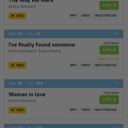
The Way We Were
2,19 €
Barbra Streisand
MIDI
MP3
VIDEO
MULTITRACCIA
69
SI
BPM:
Ton.:
Con testo
I've finally found someone
2,19 €
Barbra Streisand
-
Bryan Adams
Remastered
MIDI
MP3
VIDEO
MULTITRACCIA
85
MIb -
BPM:
Ton.:
Con testo
Woman in love
2,19 €
Barbra Streisand
MIDI
MP3
VIDEO
MULTITRACCIA