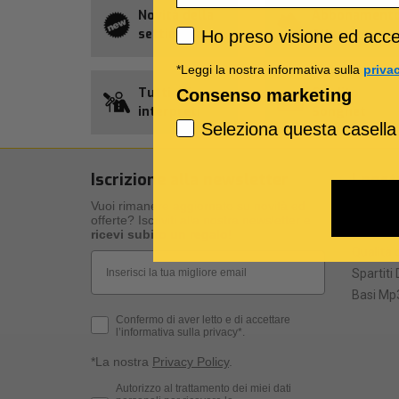
Novità della
Abbonament
Privacy policy
settimana
Allsongs
Ho preso visione ed accet
*Leggi la nostra informativa sulla
priva
Tutti gli
Credito
Consenso marketing
interpreti
Songnet
Seleziona questa casella
Iscrizione alla newsletter
I nost
Vuoi rimanere aggiornato su novità ed
I nostri 
offerte? Iscriviti alla nostra newsletter e
Specific
ricevi subito un regalo
!
Qualità d
Email
Spartiti 
Basi Mp3
Privacy Policy
Confermo di aver letto e di accettare
l’informativa sulla privacy*.
*La nostra
Privacy Policy
.
Consenso Marketing
Autorizzo al trattamento dei miei dati