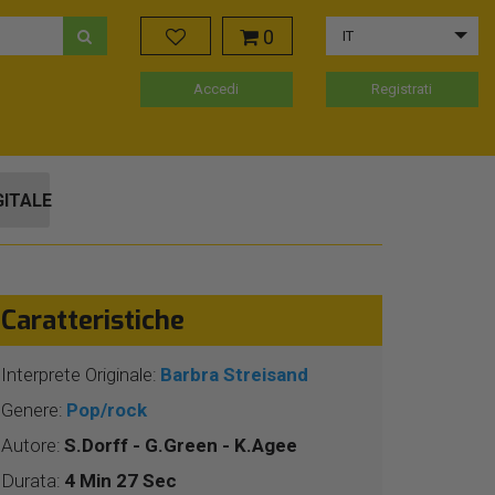
0
IT
Accedi
Registrati
GITALE
Caratteristiche
Interprete Originale:
Barbra Streisand
Genere:
Pop/rock
Autore:
S.Dorff - G.Green - K.Agee
Durata:
4 Min 27 Sec