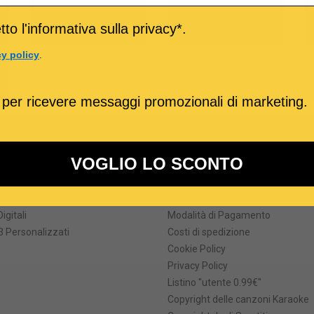
o
M-Live
Medley
to l'informativa sulla privacy*.
cy policy
.
 per ricevere messaggi promozionali di marketing.
ri prodotti
Informazioni
VOGLIO LO SCONTO
formati
Termini e Condizioni
he degli MP3 karaoke
Come Acquistare
ei file MIDI
Prezzi e Sconti
Digitali
Modalità di Pagamento
 Personalizzati
Costi di spedizione
Cookie Policy
Privacy Policy
Listino "utente 0.99€"
Copyright delle canzoni Karaoke