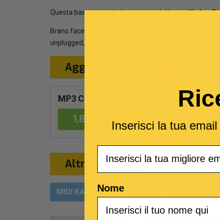
Questa base musicale è una cover del brano
Higher G
Brano facente parte dell’ omonimo album, pubblicato il
unplugged, se non fosse per l’utilizzo del piano elettrico
Aggiungi al Carrello
Ric
MP3 Con testo
1,89 €
Inserisci la tua emai
Email
Altri formati
Nome
MIDI KARAOKE
VIDEO
MULTITRACC