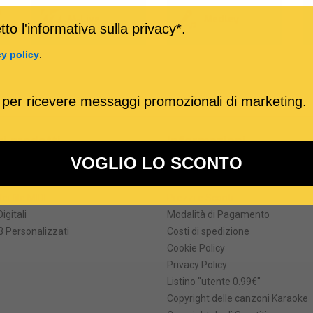
o
M-Live
Medley
to l'informativa sulla privacy*.
cy policy
.
 per ricevere messaggi promozionali di marketing.
ri prodotti
Informazioni
VOGLIO LO SCONTO
formati
Termini e Condizioni
he degli MP3 karaoke
Come Acquistare
ei file MIDI
Prezzi e Sconti
Digitali
Modalità di Pagamento
 Personalizzati
Costi di spedizione
Cookie Policy
Privacy Policy
Listino "utente 0.99€"
Copyright delle canzoni Karaoke