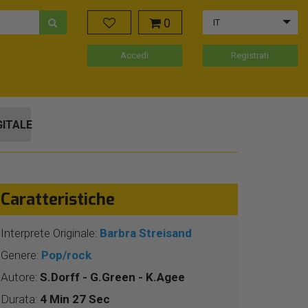
0
IT
Accedi
Registrati
GITALE
Caratteristiche
Interprete Originale:
Barbra Streisand
Genere:
Pop/rock
Autore:
S.Dorff - G.Green - K.Agee
Durata:
4 Min 27 Sec