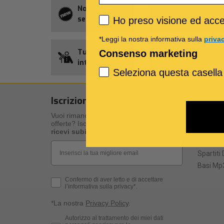
Novità della
Abbonament
Privacy policy
settimana
Allsongs
Ho preso visione ed accet
*Leggi la nostra informativa sulla
priva
Tutti gli
Credito
Consenso marketing
interpreti
Songnet
Seleziona questa casella
Iscrizione alla newsletter
I nost
Vuoi rimanere aggiornato su novità ed
I nostri 
offerte? Iscriviti alla nostra newsletter e
Specific
ricevi subito un regalo
!
Qualità d
Email
Spartiti 
Basi Mp3
Privacy Policy
Confermo di aver letto e di accettare
l’informativa sulla privacy*.
*La nostra
Privacy Policy
.
Consenso Marketing
Autorizzo al trattamento dei miei dati