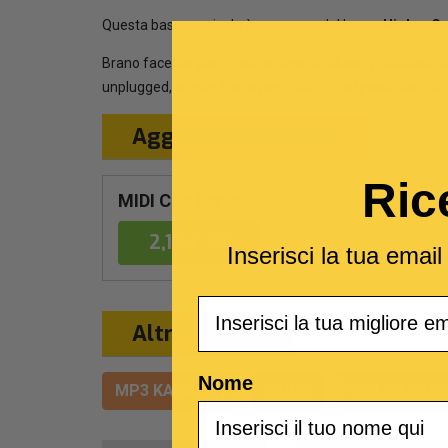
Questa base musicale è una cover del brano
Higher G
Brano facente parte dell’ omonimo album, pubblicato il
unplugged, se non fosse per l’utilizzo del piano elettrico
Aggiungi al Carrello
Ric
MIDI Con testo
2,19 €
Inserisci la tua emai
Email
Altri formati
Nome
MP3 KARAOKE
VIDEO
MULTITRACC