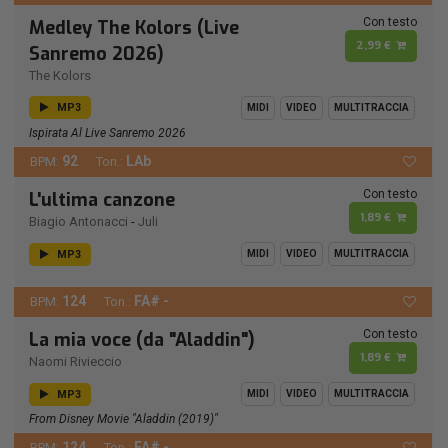
Con testo
Medley The Kolors (Live
2,99 €
Sanremo 2026)
The Kolors
MP3
MIDI
VIDEO
MULTITRACCIA
Ispirata Al Live Sanremo 2026
92
LAb
BPM:
Ton.:
Con testo
L'ultima canzone
1,89 €
Biagio Antonacci
-
Juli
MP3
MIDI
VIDEO
MULTITRACCIA
124
FA# -
BPM:
Ton.:
Con testo
La mia voce (da "Aladdin")
1,89 €
Naomi Rivieccio
MP3
MIDI
VIDEO
MULTITRACCIA
From Disney Movie "Aladdin (2019)"
124
FA# -
BPM:
Ton.: