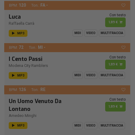
120
FA -
BPM:
Ton.:
Con testo
Luca
1,89 €
Raffaella Carrà
MP3
MIDI
VIDEO
MULTITRACCIA
72
MI -
BPM:
Ton.:
Con testo
I Cento Passi
1,89 €
Modena City Ramblers
MP3
MIDI
VIDEO
MULTITRACCIA
126
RE
BPM:
Ton.:
Con testo
Un Uomo Venuto Da
1,89 €
Lontano
Amedeo Minghi
MP3
MIDI
VIDEO
MULTITRACCIA