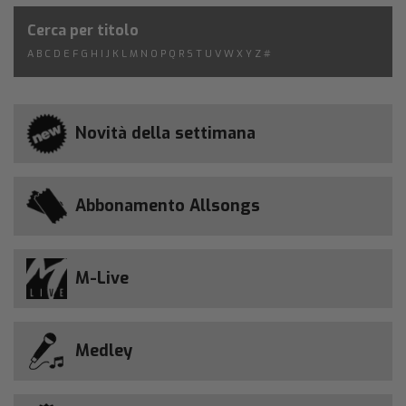
Cerca per titolo
A
B
C
D
E
F
G
H
I
J
K
L
M
N
O
P
Q
R
S
T
U
V
W
X
Y
Z
#
Novità della settimana
Abbonamento Allsongs
M-Live
Medley