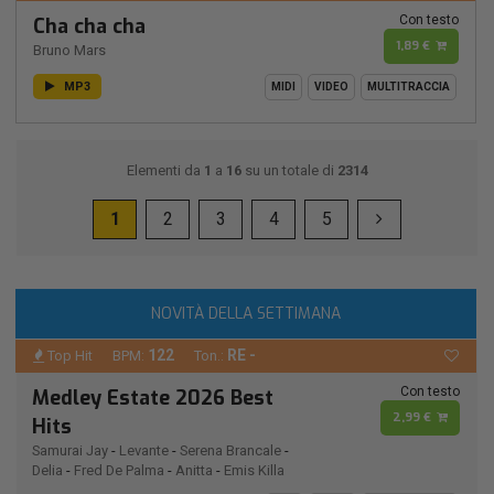
Con testo
Cha cha cha
1,89 €
Bruno Mars
MP3
MIDI
VIDEO
MULTITRACCIA
Elementi da
1
a
16
su un totale di
2314
1
2
3
4
5
NOVITÀ DELLA SETTIMANA
122
RE -
Top Hit
BPM:
Ton.:
Con testo
Medley Estate 2026 Best
2,99 €
Hits
Samurai Jay
-
Levante
-
Serena Brancale
-
Delia
-
Fred De Palma
-
Anitta
-
Emis Killa