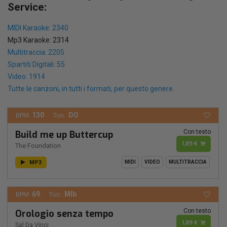
Service:
MIDI Karaoke: 2340
Mp3 Karaoke: 2314
Multitraccia: 2205
Spartiti Digitali: 55
Video: 1914
Tutte le canzoni, in tutti i formati, per questo genere.
130
DO
BPM:
Ton.:
Con testo
Build me up Buttercup
1,89 €
The Foundation
MP3
MIDI
VIDEO
MULTITRACCIA
69
MIb
BPM:
Ton.:
Con testo
Orologio senza tempo
1,89 €
Sal Da Vinci