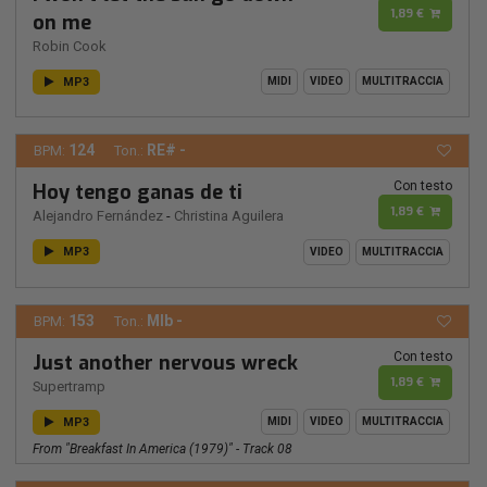
1,89 €
on me
Robin Cook
MP3
MIDI
VIDEO
MULTITRACCIA
124
RE# -
BPM:
Ton.:
Con testo
Hoy tengo ganas de ti
1,89 €
Alejandro Fernández
-
Christina Aguilera
MP3
VIDEO
MULTITRACCIA
153
MIb -
BPM:
Ton.:
Con testo
Just another nervous wreck
1,89 €
Supertramp
MP3
MIDI
VIDEO
MULTITRACCIA
From "Breakfast In America (1979)" - Track 08