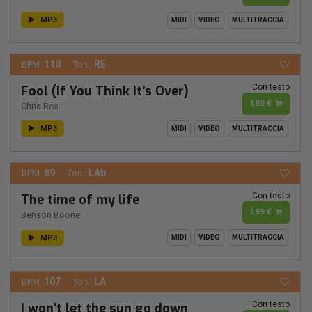
MP3
MIDI
VIDEO
MULTITRACCIA
110
RE
BPM:
Ton.:
Con testo
Fool (If You Think It's Over)
1,89 €
Chris Rea
MP3
MIDI
VIDEO
MULTITRACCIA
89
LAb
BPM:
Ton.:
Con testo
The time of my life
1,89 €
Benson Boone
MP3
MIDI
VIDEO
MULTITRACCIA
107
LA
BPM:
Ton.:
Con testo
I won't let the sun go down