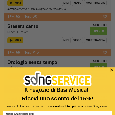
MP3
MIDI
VIDEO
MULTITRACCIA
Arrangiamento E Mix Originale By Spring DJ
65
DO
BPM:
Ton.:
Con testo
Stasera canto
1,89 €
Ricchi E Poveri
MP3
MIDI
VIDEO
MULTITRACCIA
69
MIb
BPM:
Ton.:
Con testo
Orologio senza tempo
1,89 €
Sal Da Vinci
MP3
MIDI
VIDEO
MULTITRACCIA
110
RE
BPM:
Ton.:
Con testo
Ricevi uno sconto del 15%!
Fool (If You Think It's Over)
1,89 €
Chris Rea
Inserisci la tua email per ricevere uno
sconto sul tuo primo acquisto
Songservice.
Email
MP3
MIDI
VIDEO
MULTITRACCIA