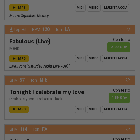
MP3
MIDI
VIDEO
MULTITRACCIA
M-Live Signature Medley
120
LA
Top Hit
BPM:
Ton.:
Con testo
Fabulous (Live)
2,99 €
Meek
MP3
MIDI
VIDEO
MULTITRACCIA
Live, From "Saturday Night Live - UK)"
57
MIb
BPM:
Ton.:
Con testo
Tonight I celebrate my love
1,89 €
Peabo Bryson
-
Roberta Flack
MP3
MIDI
VIDEO
MULTITRACCIA
114
FA
BPM:
Ton.:
Con testo