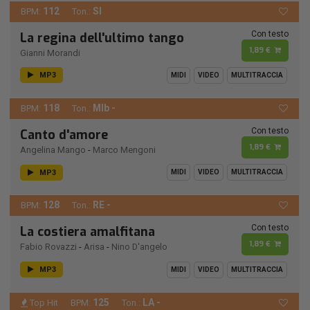
112
SI
BPM:
Ton.:
Con testo
La regina dell'ultimo tango
1,89 €
Gianni Morandi
MP3
MIDI
VIDEO
MULTITRACCIA
118
MIb -
BPM:
Ton.:
Con testo
Canto d'amore
1,89 €
Angelina Mango
-
Marco Mengoni
MP3
MIDI
VIDEO
MULTITRACCIA
128
RE -
BPM:
Ton.:
Con testo
La costiera amalfitana
1,89 €
Fabio Rovazzi
-
Arisa
-
Nino D'angelo
MP3
MIDI
VIDEO
MULTITRACCIA
125
LA -
Top Hit
BPM:
Ton.: