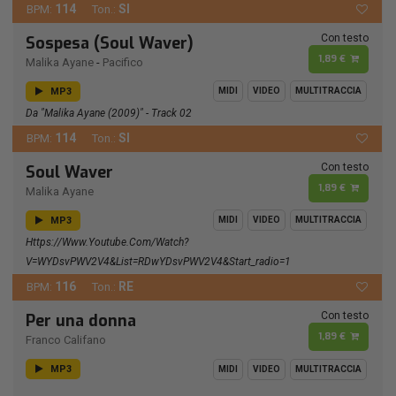
114
SI
BPM:
Ton.:
Con testo
Sospesa (Soul Waver)
1,89 €
Malika Ayane
-
Pacifico
MP3
MIDI
VIDEO
MULTITRACCIA
Da "Malika Ayane (2009)" - Track 02
114
SI
BPM:
Ton.:
Con testo
Soul Waver
1,89 €
Malika Ayane
MP3
MIDI
VIDEO
MULTITRACCIA
Https://www.youtube.com/watch?
V=wYDsvPWV2V4&list=RDwYDsvPWV2V4&start_radio=1
116
RE
BPM:
Ton.:
Con testo
Per una donna
1,89 €
Franco Califano
MP3
MIDI
VIDEO
MULTITRACCIA