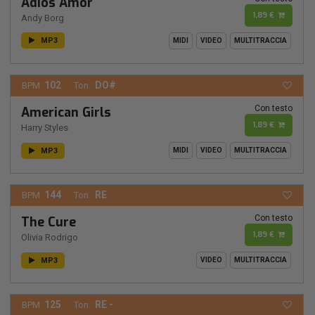
Adios Amor
1,89 €
Andy Borg
MP3
MIDI
VIDEO
MULTITRACCIA
102
DO#
BPM:
Ton.:
Con testo
American Girls
1,89 €
Harry Styles
MP3
MIDI
VIDEO
MULTITRACCIA
144
RE
BPM:
Ton.:
Con testo
The Cure
1,89 €
Olivia Rodrigo
MP3
VIDEO
MULTITRACCIA
125
RE -
BPM:
Ton.: