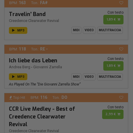
163
FA#
BPM:
Ton.:
Con testo
Travelin' Band
1,89 €
Creedence Clearwater Revival
MP3
MIDI
VIDEO
MULTITRACCIA
118
RE -
BPM:
Ton.:
Con testo
Ich liebe das Leben
1,89 €
Andrea Berg
-
Giovanni Zarrella
MP3
MIDI
VIDEO
MULTITRACCIA
As Played On The “Die Giovanni Zarrella Show”
116
DO
Top Hit
BPM:
Ton.:
Con testo
CCR Live Medley - Best of
2,99 €
Creedence Clearwater
Revival
Creedence Clearwater Revival