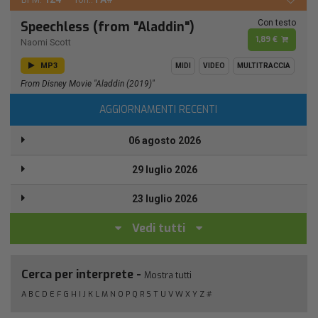
Con testo
Speechless (from "Aladdin")
1,89 €
Naomi Scott
MP3
MIDI
VIDEO
MULTITRACCIA
From Disney Movie "Aladdin (2019)"
AGGIORNAMENTI RECENTI
06 agosto 2026
29 luglio 2026
23 luglio 2026
Vedi tutti
Cerca per interprete -
Mostra tutti
A
B
C
D
E
F
G
H
I
J
K
L
M
N
O
P
Q
R
S
T
U
V
W
X
Y
Z
#