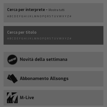
Cerca per interprete -
Mostra tutti
A
B
C
D
E
F
G
H
I
J
K
L
M
N
O
P
Q
R
S
T
U
V
W
X
Y
Z
#
Cerca per titolo
A
B
C
D
E
F
G
H
I
J
K
L
M
N
O
P
Q
R
S
T
U
V
W
X
Y
Z
#
Novità della settimana
Abbonamento Allsongs
M-Live