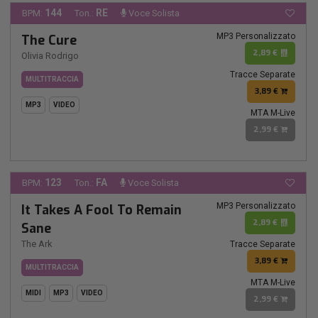
144
RE
BPM:
Ton.:
Voce Solista
MP3 Personalizzato
The Cure
2,89 €
Olivia Rodrigo
Tracce Separate
MULTITRACCIA
3,89 €
MP3
VIDEO
MTA M-Live
2,99 €
123
FA
BPM:
Ton.:
Voce Solista
MP3 Personalizzato
It Takes A Fool To Remain
2,89 €
Sane
The Ark
Tracce Separate
3,89 €
MULTITRACCIA
MTA M-Live
MIDI
MP3
VIDEO
2,99 €