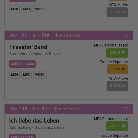
MTA M-Live
MIDI
MP3
VIDEO
2,99 €
163
FA#
BPM:
Ton.:
Voce Solista
MP3 Personalizzato
Travelin' Band
2,89 €
Creedence Clearwater Revival
Tracce Separate
MULTITRACCIA
3,89 €
MIDI
MP3
VIDEO
MTA M-Live
2,99 €
118
RE-
BPM:
Ton.:
Voce Solista
MP3 Personalizzato
Ich liebe das Leben
2,89 €
Andrea Berg
-
Giovanni Zarrella
Tracce Separate
MULTITRACCIA