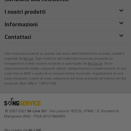
I nostri prodotti
Informazioni
Contattaci
I file musicali presenti su questo sito sono stati interamente suonati, cantati e
registrati da
M-Live
. Ogni riutilizzo del materiale musicale presente su
Songservice.it deve essere richiesto e autorizzato da
M-Live srl
. Sono
espressamente vietati i seguenti utilizzi: estrapolazioni e rielaborazione di una
o più tracce MIDI o audio di un singolo brano musicale, registrazione di una
base musicale o parte di essa, estrazione del testo presente all'interno dei file
musicali. (Aut. SIAE n. 1287/I/106)
© 2007-2021
M-Live Srl
- Via Luciona 1872/b, 47842 - S. Giovanni In
Marignano (RN) - P.IVA 03127860405
Sito creato da
M-LIVE