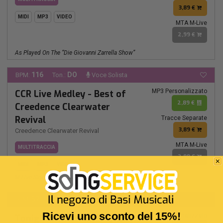
3,89 €
MIDI
MP3
VIDEO
MTA M-Live
2,99 €
As Played On The “Die Giovanni Zarrella Show”
116
DO
BPM:
Ton.:
Voce Solista
MP3 Personalizzato
CCR Live Medley - Best of
2,89 €
Creedence Clearwater
Revival
Tracce Separate
3,89 €
Creedence Clearwater Revival
MTA M-Live
MULTITRACCIA
2,99 €
MIDI
MP3
VIDEO
M-Live Signature Medley
57
MIb
BPM:
Ton.:
Voce Solista
Ricevi uno sconto del 15%!
MP3 Personalizzato
Tonight I celebrate my love