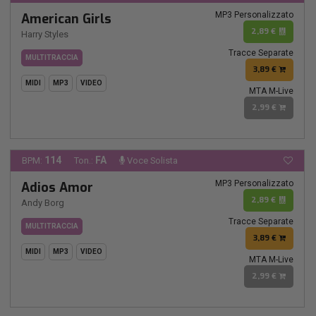
MP3 Personalizzato
American Girls
2,89 €
Harry Styles
Tracce Separate
MULTITRACCIA
3,89 €
MIDI
MP3
VIDEO
MTA M-Live
2,99 €
114
FA
BPM:
Ton.:
Voce Solista
MP3 Personalizzato
Adios Amor
2,89 €
Andy Borg
Tracce Separate
MULTITRACCIA
3,89 €
MIDI
MP3
VIDEO
MTA M-Live
2,99 €