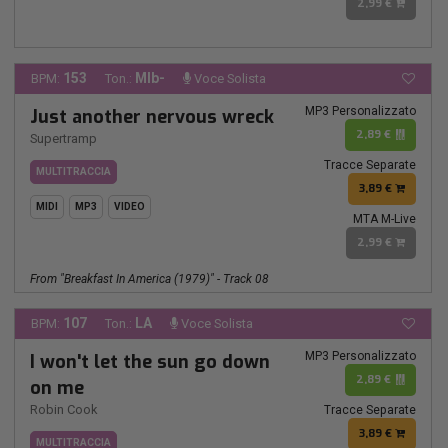
2,99 €
153
MIb-
BPM:
Ton.:
Voce Solista
MP3 Personalizzato
Just another nervous wreck
2,89 €
Supertramp
Tracce Separate
MULTITRACCIA
3,89 €
MIDI
MP3
VIDEO
MTA M-Live
2,99 €
From "Breakfast In America (1979)" - Track 08
107
LA
BPM:
Ton.:
Voce Solista
MP3 Personalizzato
I won't let the sun go down
2,89 €
on me
Robin Cook
Tracce Separate
3,89 €
MULTITRACCIA