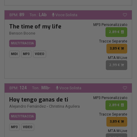
89
LAb
BPM:
Ton.:
Voce Solista
MP3 Personalizzato
The time of my life
2,89 €
Benson Boone
Tracce Separate
MULTITRACCIA
3,89 €
MIDI
MP3
VIDEO
MTA M-Live
2,99 €
124
MIb-
BPM:
Ton.:
Voce Solista
MP3 Personalizzato
Hoy tengo ganas de ti
2,89 €
Alejandro Fernández
-
Christina Aguilera
Tracce Separate
MULTITRACCIA
3,89 €
MP3
VIDEO
MTA M-Live