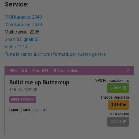
Service:
MIDI Karaoke: 2340
Mp3 Karaoke: 2314
Multitraccia: 2205
Spartiti Digitali: 55
Video: 1914
Tutte le canzoni, in tutti i formati, per questo genere.
130
DO
BPM:
Ton.:
Voce Solista
MP3 Personalizzato
Build me up Buttercup
2,89 €
The Foundation
Tracce Separate
MULTITRACCIA
3,89 €
MIDI
MP3
VIDEO
MTA M-Live
2,99 €