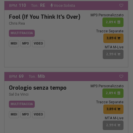
110
RE
BPM:
Ton.:
Voce Solista
MP3 Personalizzato
Fool (If You Think It's Over)
2,89 €
Chris Rea
Tracce Separate
MULTITRACCIA
3,89 €
MIDI
MP3
VIDEO
MTA M-Live
2,99 €
69
MIb
BPM:
Ton.:
MP3 Personalizzato
Orologio senza tempo
2,89 €
Sal Da Vinci
Tracce Separate
MULTITRACCIA
3,89 €
MIDI
MP3
VIDEO
MTA M-Live
2,99 €