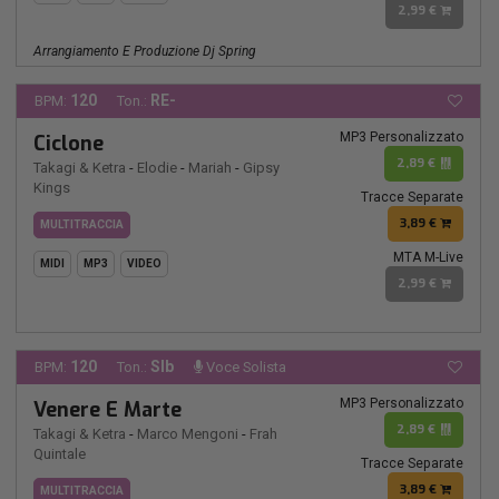
2,99 €
Arrangiamento E Produzione Dj Spring
120
RE-
BPM:
Ton.:
MP3 Personalizzato
Ciclone
2,89 €
Takagi & Ketra
-
Elodie
-
Mariah
-
Gipsy
Kings
Tracce Separate
3,89 €
MULTITRACCIA
MTA M-Live
MIDI
MP3
VIDEO
2,99 €
120
SIb
BPM:
Ton.:
Voce Solista
MP3 Personalizzato
Venere E Marte
2,89 €
Takagi & Ketra
-
Marco Mengoni
-
Frah
Quintale
Tracce Separate
3,89 €
MULTITRACCIA