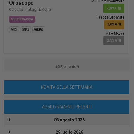
MP3 Personalizzato
Oroscopo
2,89 €
Calcutta
-
Takagi & Ketra
Tracce Separate
MULTITRACCIA
3,89 €
MIDI
MP3
VIDEO
MTA M-Live
2,99 €
15
Elemento/i
NOVITÀ DELLA SETTIMANA
AGGIORNAMENTI RECENTI
06 agosto 2026
29 luglio 2026