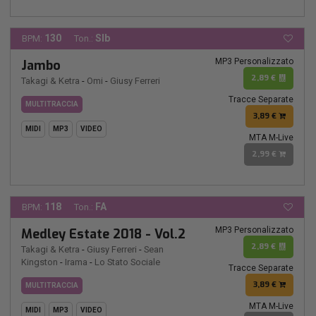
130
SIb
BPM:
Ton.:
MP3 Personalizzato
Jambo
2,89 €
Takagi & Ketra
-
Omi
-
Giusy Ferreri
Tracce Separate
MULTITRACCIA
3,89 €
MIDI
MP3
VIDEO
MTA M-Live
2,99 €
118
FA
BPM:
Ton.:
MP3 Personalizzato
Medley Estate 2018 - Vol.2
2,89 €
Takagi & Ketra
-
Giusy Ferreri
-
Sean
Kingston
-
Irama
-
Lo Stato Sociale
Tracce Separate
3,89 €
MULTITRACCIA
MTA M-Live
MIDI
MP3
VIDEO