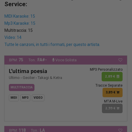
Service:
MIDI Karaoke: 15
Mp3 Karaoke: 15
Multitraccia: 15
Video: 14
Tutte le canzoni, in tutti i formati, per questo artista.
75
FA#-
BPM:
Ton.:
Voce Solista
MP3 Personalizzato
L'ultima poesia
2,89 €
Ultimo
-
Geolier
-
Takagi & Ketra
Tracce Separate
MULTITRACCIA
3,89 €
MIDI
MP3
VIDEO
MTA M-Live
2,99 €
118
LA
BPM:
Ton.: