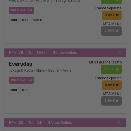
Fred De Palma
-
Ana Mena
-
Takagi & Ketra
Tracce Separate
MULTITRACCIA
3,89 €
MIDI
MP3
VIDEO
MTA M-Live
2,99 €
78
DO#-
BPM:
Ton.:
Voce Solista
MP3 Personalizzato
Everyday
2,89 €
Takagi & Ketra
-
Shiva
-
Geolier
-
Anna
Tracce Separate
MULTITRACCIA
3,89 €
MIDI
MP3
MTA M-Live
2,99 €
82
SI-
BPM:
Ton.:
Voce Solista