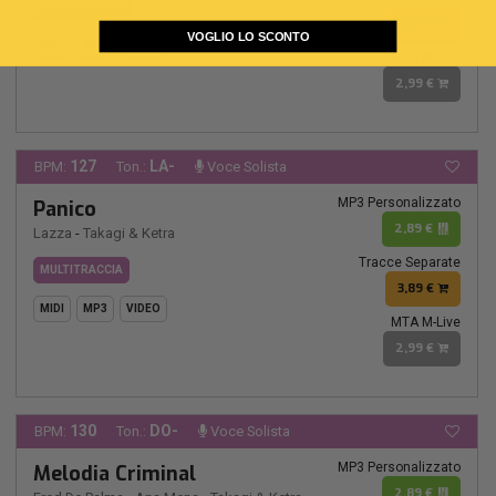
MULTITRACCIA
3,89 €
VOGLIO LO SCONTO
MIDI
MP3
VIDEO
MTA M-Live
2,99 €
127
LA-
BPM:
Ton.:
Voce Solista
MP3 Personalizzato
Panico
2,89 €
Lazza
-
Takagi & Ketra
Tracce Separate
MULTITRACCIA
3,89 €
MIDI
MP3
VIDEO
MTA M-Live
2,99 €
130
DO-
BPM:
Ton.:
Voce Solista
MP3 Personalizzato
Melodia Criminal
2,89 €