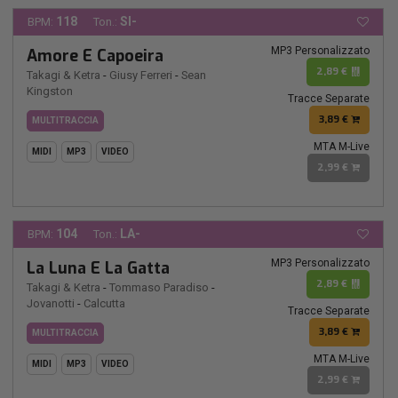
118
SI-
BPM:
Ton.:
MP3 Personalizzato
Amore E Capoeira
2,89 €
Takagi & Ketra
-
Giusy Ferreri
-
Sean
Kingston
Tracce Separate
3,89 €
MULTITRACCIA
MTA M-Live
MIDI
MP3
VIDEO
2,99 €
104
LA-
BPM:
Ton.:
MP3 Personalizzato
La Luna E La Gatta
2,89 €
Takagi & Ketra
-
Tommaso Paradiso
-
Jovanotti
-
Calcutta
Tracce Separate
3,89 €
MULTITRACCIA
MTA M-Live
MIDI
MP3
VIDEO
2,99 €