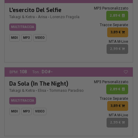
MP3 Personalizzato
L'esercito Del Selfie
2,89 €
Takagi & Ketra
-
Arisa
-
Lorenzo Fragola
Tracce Separate
MULTITRACCIA
3,89 €
MIDI
MP3
VIDEO
MTA M-Live
2,99 €
108
DO#-
BPM:
Ton.:
MP3 Personalizzato
Da Sola (In The Night)
2,89 €
Takagi & Ketra
-
Elisa
-
Tommaso Paradiso
Tracce Separate
MULTITRACCIA
3,89 €
MIDI
MP3
VIDEO
MTA M-Live
2,99 €