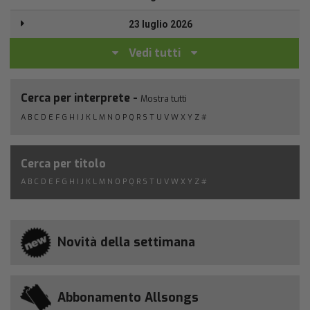
23 luglio 2026
Vedi tutti
Cerca per interprete -
Mostra tutti
A
B
C
D
E
F
G
H
I
J
K
L
M
N
O
P
Q
R
S
T
U
V
W
X
Y
Z
#
Cerca per titolo
A
B
C
D
E
F
G
H
I
J
K
L
M
N
O
P
Q
R
S
T
U
V
W
X
Y
Z
#
Novità della settimana
Abbonamento Allsongs