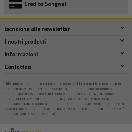
Credito Songnet
Iscrizione alla newsletter
I nostri prodotti
Informazioni
Contattaci
I file musicali presenti su questo sito sono stati interamente suonati, cantati e
registrati da
M-Live
. Ogni riutilizzo del materiale musicale presente su
Songservice.it deve essere richiesto e autorizzato da
M-Live srl
. Sono
espressamente vietati i seguenti utilizzi: estrapolazioni e rielaborazione di una
o più tracce MIDI o audio di un singolo brano musicale, registrazione di una
base musicale o parte di essa, estrazione del testo presente all'interno dei file
musicali. (Aut. SIAE n. 1287/I/106)