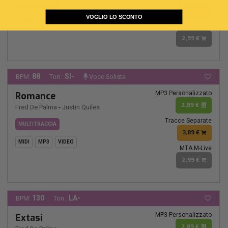
MULTITRACCIA
3,89 €
VOGLIO LO SCONTO
MIDI
MP3
VIDEO
MTA M-Live
2,99 €
88
SI-
BPM:
Ton.:
Voce Solista
MP3 Personalizzato
Romance
2,89 €
Fred De Palma
-
Justin Quiles
Tracce Separate
MULTITRACCIA
3,89 €
MIDI
MP3
VIDEO
MTA M-Live
2,99 €
130
LA-
BPM:
Ton.:
MP3 Personalizzato
Extasi
2,89 €