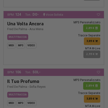
124
DO-
BPM:
Ton.:
Voce Solista
MP3 Personalizzato
Una Volta Ancora
2,89 €
Fred De Palma
-
Ana Mena
Tracce Separate
MULTITRACCIA
3,89 €
MIDI
MP3
VIDEO
MTA M-Live
2,99 €
106
SOL-
BPM:
Ton.:
MP3 Personalizzato
Il Tuo Profumo
2,89 €
Fred De Palma
-
Sofia Reyes
Tracce Separate
MULTITRACCIA
3,89 €
MIDI
MP3
VIDEO
MTA M-Live