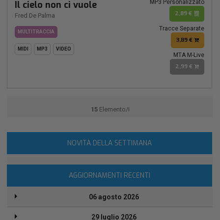
MP3 Personalizzato
Il cielo non ci vuole
2,89 €
Fred De Palma
Tracce Separate
MULTITRACCIA
3,89 €
MIDI
MP3
VIDEO
MTA M-Live
2,99 €
15
Elemento/i
NOVITÀ DELLA SETTIMANA
AGGIORNAMENTI RECENTI
06 agosto 2026
29 luglio 2026