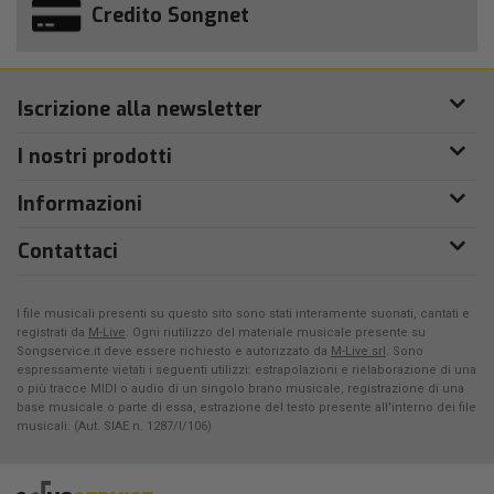
Credito Songnet
Iscrizione alla newsletter
I nostri prodotti
Informazioni
Contattaci
I file musicali presenti su questo sito sono stati interamente suonati, cantati e
registrati da
M-Live
. Ogni riutilizzo del materiale musicale presente su
Songservice.it deve essere richiesto e autorizzato da
M-Live srl
. Sono
espressamente vietati i seguenti utilizzi: estrapolazioni e rielaborazione di una
o più tracce MIDI o audio di un singolo brano musicale, registrazione di una
base musicale o parte di essa, estrazione del testo presente all'interno dei file
musicali. (Aut. SIAE n. 1287/I/106)