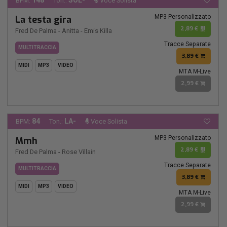
148
SOL-
BPM:
Ton.:
Voce Solista
MP3 Personalizzato
La testa gira
2,89 €
Fred De Palma
-
Anitta
-
Emis Killa
Tracce Separate
MULTITRACCIA
3,89 €
MIDI
MP3
VIDEO
MTA M-Live
2,99 €
84
LA-
BPM:
Ton.:
Voce Solista
MP3 Personalizzato
Mmh
2,89 €
Fred De Palma
-
Rose Villain
Tracce Separate
MULTITRACCIA
3,89 €
MIDI
MP3
VIDEO
MTA M-Live
2,99 €