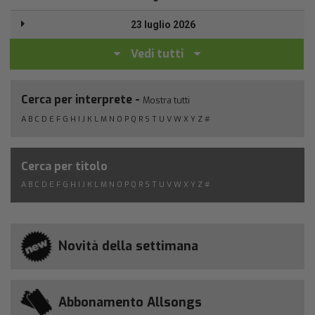
23 luglio 2026
Vedi tutti
Cerca per interprete -
Mostra tutti
A
B
C
D
E
F
G
H
I
J
K
L
M
N
O
P
Q
R
S
T
U
V
W
X
Y
Z
#
Cerca per titolo
A
B
C
D
E
F
G
H
I
J
K
L
M
N
O
P
Q
R
S
T
U
V
W
X
Y
Z
#
Novità della settimana
Abbonamento Allsongs