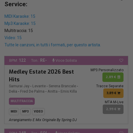
Service:
MIDI Karaoke: 15
Mp3 Karaoke: 15
Multitraccia: 15
Video: 15
Tutte le canzoni, in tutti i formati, per questo artista.
122
RE-
BPM:
Ton.:
Voce Solista
MP3 Personalizzato
Medley Estate 2026 Best
2,89 €
Hits
Samurai Jay
-
Levante
-
Serena Brancale
-
Tracce Separate
Delia
-
Fred De Palma
-
Anitta
-
Emis Killa
3,89 €
MULTITRACCIA
MTA M-Live
2,99 €
MIDI
MP3
VIDEO
Arrangiamento E Mix Originale By Spring DJ