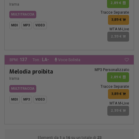
2,89 €
Irama
Tracce Separate
MULTITRACCIA
3,89 €
MIDI
MP3
VIDEO
MTA M-Live
2,99 €
137
LA-
BPM:
Ton.:
Voce Solista
MP3 Personalizzato
Melodia proibita
2,89 €
Irama
Tracce Separate
MULTITRACCIA
3,89 €
MIDI
MP3
VIDEO
MTA M-Live
2,99 €
Elementi da
1
a
16
su un totale di
23