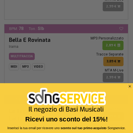
2,99 €
78
SIb
BPM:
Ton.:
MP3 Personalizzato
Bella E Rovinata
2,89 €
Irama
Tracce Separate
MULTITRACCIA
3,89 €
MIDI
MP3
VIDEO
MTA M-Live
2,99 €
89
LA-
BPM:
Ton.:
MP3 Personalizzato
La Ragazza Con Il Cuore Di
2,89 €
Latta
Ricevi uno sconto del 15%!
Irama
Tracce Separate
Inserisci la tua email per ricevere uno
sconto sul tuo primo acquisto
Songservice.
3,89 €