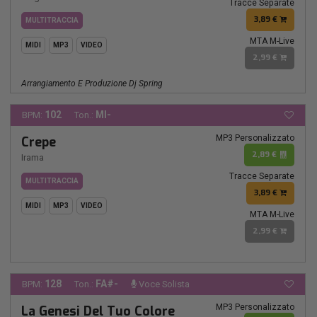
Tracce Separate
3,89 €
MULTITRACCIA
MTA M-Live
MIDI
MP3
VIDEO
2,99 €
Arrangiamento E Produzione Dj Spring
102
MI-
BPM:
Ton.:
MP3 Personalizzato
Crepe
2,89 €
Irama
Tracce Separate
MULTITRACCIA
3,89 €
MIDI
MP3
VIDEO
MTA M-Live
2,99 €
128
FA#-
BPM:
Ton.:
Voce Solista
MP3 Personalizzato
La Genesi Del Tuo Colore