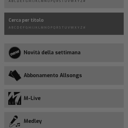
A
B
C
D
E
F
G
H
I
J
K
L
M
N
O
P
Q
R
S
T
U
V
W
X
Y
Z
#
Cerca per titolo
A
B
C
D
E
F
G
H
I
J
K
L
M
N
O
P
Q
R
S
T
U
V
W
X
Y
Z
#
Novità della settimana
Abbonamento Allsongs
M-Live
Medley