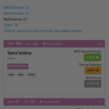
MIDI Karaoke: 23
Mp3 Karaoke: 23
Multitraccia: 23
Video: 18
Tutte le canzoni, in tutti i formati, per questo artista.
100
LA-
BPM:
Ton.:
Voce Solista
MP3 Personalizzato
Senz'anima
2,89 €
Irama
Tracce Separate
MULTITRACCIA
3,89 €
MIDI
MP3
VIDEO
MTA M-Live
2,99 €
91
SI-
BPM:
Ton.:
Voce Solista