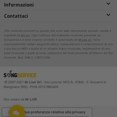
Informazioni
Contattaci
I file musicali presenti su questo sito sono stati interamente suonati, cantati e
registrati da
M-Live
. Ogni riutilizzo del materiale musicale presente su
Songservice.it deve essere richiesto e autorizzato da
M-Live srl
. Sono
espressamente vietati i seguenti utilizzi: estrapolazioni e rielaborazione di una
o più tracce MIDI o audio di un singolo brano musicale, registrazione di una
base musicale o parte di essa, estrazione del testo presente all'interno dei file
musicali. (Aut. SIAE n. 1287/I/106)
© 2007-2021
M-Live Srl
- Via Luciona 1872/b, 47842 - S. Giovanni In
Marignano (RN) - P.IVA 03127860405
Sito creato da
M-LIVE
Le tue preferenze relative alla privacy