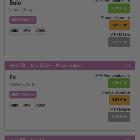
MP3 Personalizzato
Buio
2,89 €
Irama
-
Giorgia
Tracce Separate
MULTITRACCIA
3,89 €
MIDI
MP3
VIDEO
MTA M-Live
2,99 €
78
SOL-
BPM:
Ton.:
Voce Solista
MP3 Personalizzato
Ex
2,89 €
Irama
-
Elodie
Tracce Separate
MULTITRACCIA
3,89 €
MIDI
MP3
VIDEO
MTA M-Live
2,99 €