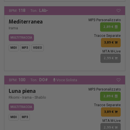
118
LAb-
BPM:
Ton.:
MP3 Personalizzato
Mediterranea
2,89 €
Irama
Tracce Separate
MULTITRACCIA
3,89 €
MIDI
MP3
VIDEO
MTA M-Live
2,99 €
100
DO#
BPM:
Ton.:
Voce Solista
MP3 Personalizzato
Luna piena
2,89 €
Rkomi
-
Irama
-
Shablo
Tracce Separate
MULTITRACCIA
3,89 €
MIDI
MP3
MTA M-Live
2,99 €