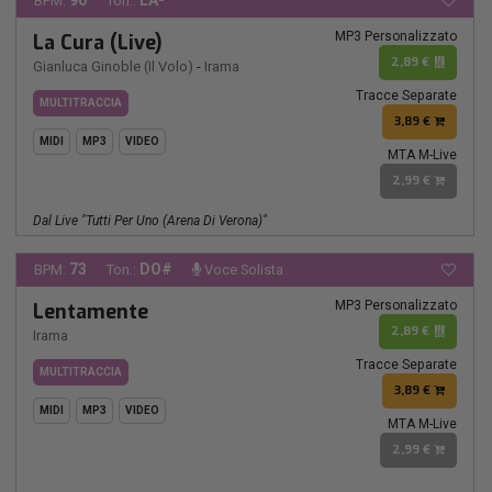
90
LA-
BPM:
Ton.:
MP3 Personalizzato
La Cura (Live)
2,89 €
Gianluca Ginoble (Il Volo)
-
Irama
Tracce Separate
MULTITRACCIA
3,89 €
MIDI
MP3
VIDEO
MTA M-Live
2,99 €
Dal Live "Tutti Per Uno (Arena Di Verona)"
73
DO#
BPM:
Ton.:
Voce Solista
MP3 Personalizzato
Lentamente
2,89 €
Irama
Tracce Separate
MULTITRACCIA
3,89 €
MIDI
MP3
VIDEO
MTA M-Live
2,99 €