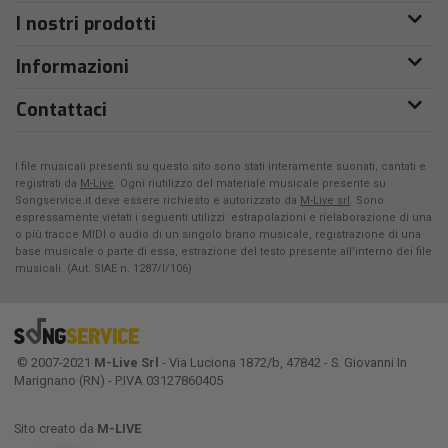
I nostri prodotti
Informazioni
Contattaci
I file musicali presenti su questo sito sono stati interamente suonati, cantati e
registrati da
M-Live
. Ogni riutilizzo del materiale musicale presente su
Songservice.it deve essere richiesto e autorizzato da
M-Live srl
. Sono
espressamente vietati i seguenti utilizzi: estrapolazioni e rielaborazione di una
o più tracce MIDI o audio di un singolo brano musicale, registrazione di una
base musicale o parte di essa, estrazione del testo presente all'interno dei file
musicali. (Aut. SIAE n. 1287/I/106)
© 2007-2021
M-Live Srl
- Via Luciona 1872/b, 47842 - S. Giovanni In
Marignano (RN) - P.IVA 03127860405
Sito creato da
M-LIVE