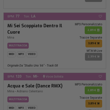
77
LA
BPM:
Ton.:
MP3 Personalizzato
Mi Sei Scoppiato Dentro Il
2,89 €
Cuore
Mina
Tracce Separate
3,89 €
MULTITRACCIA
MTA M-Live
MIDI
MP3
VIDEO
2,99 €
Originale Da "Studio Uno '66" - Track 08
120
MI-
BPM:
Ton.:
Voce Solista
MP3 Personalizzato
Acqua e Sale (Dance RMX)
2,89 €
Mina
-
Adriano Celentano
Tracce Separate
MULTITRACCIA
3,89 €
MIDI
MP3
VIDEO