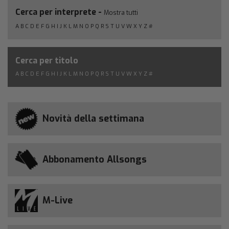
Cerca per interprete -
Mostra tutti
A
B
C
D
E
F
G
H
I
J
K
L
M
N
O
P
Q
R
S
T
U
V
W
X
Y
Z
#
Cerca per titolo
A
B
C
D
E
F
G
H
I
J
K
L
M
N
O
P
Q
R
S
T
U
V
W
X
Y
Z
#
Novità della settimana
Abbonamento Allsongs
M-Live