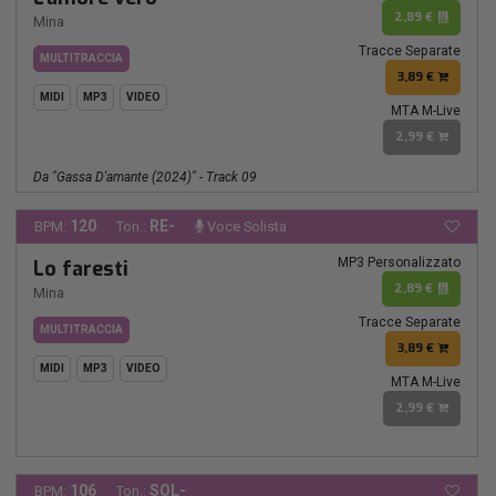
2,89 €
Mina
Tracce Separate
MULTITRACCIA
3,89 €
MIDI
MP3
VIDEO
MTA M-Live
2,99 €
Da "Gassa D'amante (2024)" - Track 09
120
RE-
BPM:
Ton.:
Voce Solista
MP3 Personalizzato
Lo faresti
2,89 €
Mina
Tracce Separate
MULTITRACCIA
3,89 €
MIDI
MP3
VIDEO
MTA M-Live
2,99 €
106
SOL-
BPM:
Ton.: