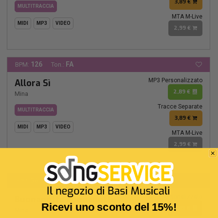
3,89 €
MULTITRACCIA
MTA M-Live
MIDI
MP3
VIDEO
2,99 €
126
FA
BPM:
Ton.:
MP3 Personalizzato
Allora Sì
2,89 €
Mina
Tracce Separate
MULTITRACCIA
3,89 €
MIDI
MP3
VIDEO
MTA M-Live
2,99 €
56
LA-
BPM:
Ton.:
MP3 Personalizzato
Buonanotte buonanotte
Ricevi uno sconto del 15%!
2,89 €
Mina