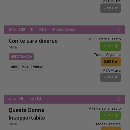
MTA M-Live
2,99 €
102
SOL
BPM:
Ton.:
Voce Solista
MP3 Personalizzato
Con te sarà diverso
2,89 €
Mina
Tracce Separate
MULTITRACCIA
3,89 €
MIDI
MP3
VIDEO
MTA M-Live
2,99 €
98
FA
BPM:
Ton.:
MP3 Personalizzato
Questa Donna
2,89 €
Insopportabile
Mina
Tracce Separate