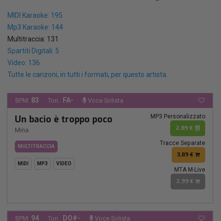
MIDI Karaoke: 195
Mp3 Karaoke: 144
Multitraccia: 131
Spartiti Digitali: 5
Video: 136
Tutte le canzoni, in tutti i formati, per questo artista.
83
FA-
BPM:
Ton.:
Voce Solista
MP3 Personalizzato
Un bacio è troppo poco
2,89 €
Mina
Tracce Separate
MULTITRACCIA
3,89 €
MIDI
MP3
VIDEO
MTA M-Live
2,99 €
94
DO#-
BPM:
Ton.:
Voce Solista