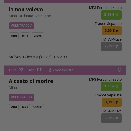
MP3 Personalizzato
Io non volevo
2,89 €
Mina
-
Adriano Celentano
Tracce Separate
MULTITRACCIA
3,89 €
MIDI
MP3
VIDEO
MTA M-Live
2,99 €
Da "Mina Celentano (1998)" - Track 03
92
RE-
BPM:
Ton.:
Voce Solista
MP3 Personalizzato
A costo di morire
2,89 €
Mina
Tracce Separate
MULTITRACCIA
3,89 €
MIDI
MP3
VIDEO
MTA M-Live
2,99 €