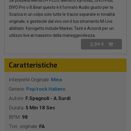
Se possiedi Merish5+ PLUS, Merish5 Xynthia2, DIVO Plus,
DIVO Pro o B.Beat questo è il formato Audio giusto per te.
Scarica in un colpo solo tutte le tracce separate in tonalità
originale, e gestiscile dal vivo con il tuo strumento M-Live
abilitato. Il progetto include Marker, Testi e Accordi per un
utilizzo live al massimo della maneggevolezza.
2,99 €
Caratteristiche
Interprete Originale:
Mina
Genere:
Pop/rock Italiano
Autore:
F.Spagnoli - A.Surdi
Durata:
5 Min 18 Sec
BPM:
98
Ton. originale:
FA