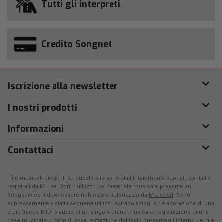
Tutti gli interpreti
Credito Songnet
Iscrizione alla newsletter
I nostri prodotti
Informazioni
Contattaci
I file musicali presenti su questo sito sono stati interamente suonati, cantati e
registrati da
M-Live
. Ogni riutilizzo del materiale musicale presente su
Songservice.it deve essere richiesto e autorizzato da
M-Live srl
. Sono
espressamente vietati i seguenti utilizzi: estrapolazioni e rielaborazione di una
o più tracce MIDI o audio di un singolo brano musicale, registrazione di una
base musicale o parte di essa, estrazione del testo presente all'interno dei file