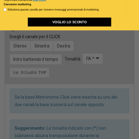
*Leggi la nostra informativa sulla
privacy policy
.
Consenso marketing
Seleziona questa casella per ricevere messaggi promozionali di marketing.
Melodia
VOGLIO LO SCONTO
Opzioni
Scegli il canale per il CLICK
Stereo
Sinistra
Destra
FA *
Tonalità:
Intro battendo il tempo
Var.:
0
Qualità:
TOP
Se la base Metronomo-Click viene inserita su uno dei
due canali la base suonerà sul canale opposto.
Suggerimento:
Le tonalità indicate con (*) non
subiranno alcuna transposizione durante la