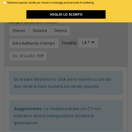
Seleziona questa casella per ricevere messaggi promozionali di marketing.
Opzioni
VOGLIO LO SCONTO
Scegli il canale per il CLICK
Stereo
Sinistra
Destra
LA *
Tonalità:
Intro battendo il tempo
Var.:
0
Qualità:
TOP
Se la base Metronomo-Click viene inserita su uno dei
due canali la base suonerà sul canale opposto.
Suggerimento:
Le tonalità indicate con (*) non
subiranno alcuna transposizione durante la
generazione.