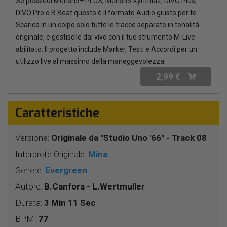
Se possiedi Merish5+ PLUS, Merish5 Xynthia2, DIVO Plus,
DIVO Pro o B.Beat questo è il formato Audio giusto per te.
Scarica in un colpo solo tutte le tracce separate in tonalità
originale, e gestiscile dal vivo con il tuo strumento M-Live
abilitato. Il progetto include Marker, Testi e Accordi per un
utilizzo live al massimo della maneggevolezza.
2,99 €
Caratteristiche
Versione:
Originale da "Studio Uno '66" - Track 08
Interprete Originale:
Mina
Genere:
Evergreen
Autore:
B.Canfora - L.Wertmuller
Durata:
3 Min 11 Sec
BPM:
77