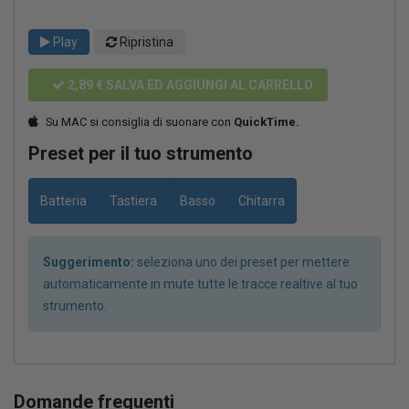
Play
Ripristina
2,89 €
SALVA ED AGGIUNGI AL CARRELLO
Su MAC si consiglia di suonare con
QuickTime.
Preset per il tuo strumento
Batteria
Tastiera
Basso
Chitarra
Suggerimento:
seleziona uno dei preset per mettere
automaticamente in mute tutte le tracce realtive al tuo
strumento.
Domande frequenti