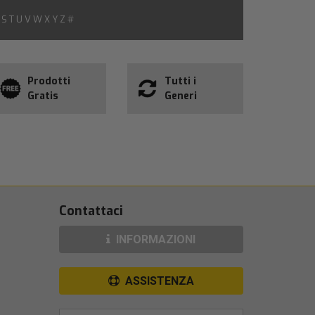
S
T
U
V
W
X
Y
Z
#
Prodotti
Tutti i
Gratis
Generi
Contattaci
INFORMAZIONI
ASSISTENZA