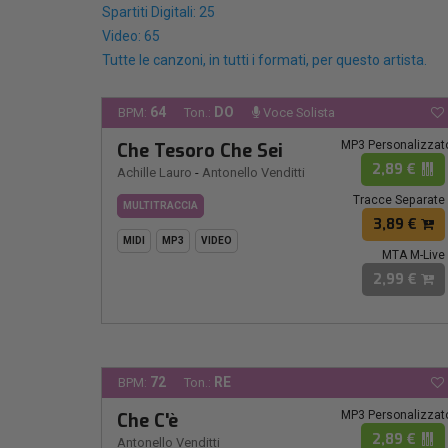
Spartiti Digitali: 25
Video: 65
Tutte le canzoni, in tutti i formati, per questo artista.
64
DO
BPM:
Ton.:
Voce Solista
MP3 Personalizzat
Che Tesoro Che Sei
2,89 €
Achille Lauro
-
Antonello Venditti
Tracce Separate
MULTITRACCIA
3,89 €
MIDI
MP3
VIDEO
MTA M-Live
2,99 €
72
RE
BPM:
Ton.:
MP3 Personalizzat
Che C'è
2,89 €
Antonello Venditti