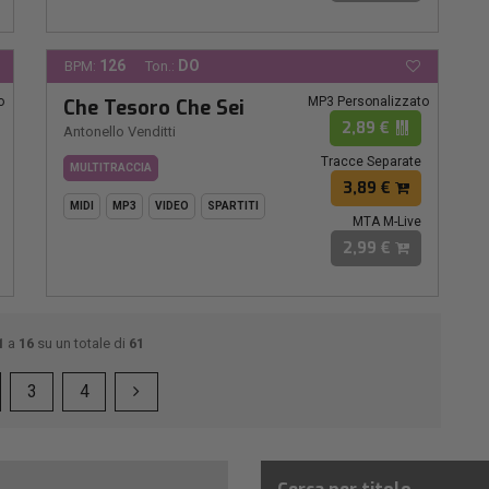
126
DO
BPM:
Ton.:
o
MP3 Personalizzato
Che Tesoro Che Sei
2,89 €
Antonello Venditti
Tracce Separate
MULTITRACCIA
3,89 €
MIDI
MP3
VIDEO
SPARTITI
MTA M-Live
2,99 €
1
a
16
su un totale di
61
3
4