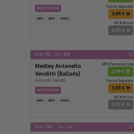
Tracce Separate
MULTITRACCIA
3,89 €
MIDI
MP3
VIDEO
MTA M-Live
2,99 €
70
DO
BPM:
Ton.:
MP3 Personalizzat
Medley Antonello
2,89 €
Venditti (Ballads)
Antonello Venditti
Tracce Separate
3,89 €
MULTITRACCIA
MTA M-Live
MIDI
MP3
VIDEO
2,99 €
124
LA-
BPM:
Ton.: