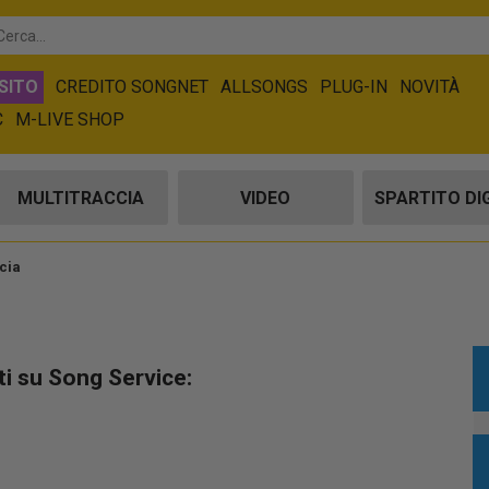
SITO
CREDITO SONGNET
ALLSONGS
PLUG-IN
NOVITÀ
C
M-LIVE SHOP
MULTITRACCIA
VIDEO
SPARTITO DI
ccia
ti su Song Service: