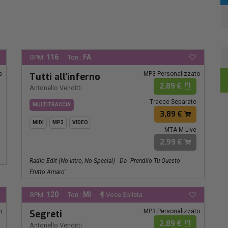
116
FA
BPM:
Ton.:
o
MP3 Personalizzato
Tutti all'inferno
2,89 €
Antonello Venditti
Tracce Separate
MULTITRACCIA
3,89 €
MIDI
MP3
VIDEO
MTA M-Live
2,99 €
Radio Edit (No Intro, No Special) - Da "Prendilo Tu Questo
Frutto Amaro"
120
MI
BPM:
Ton.:
Voce Solista
o
MP3 Personalizzato
Segreti
2,89 €
Antonello Venditti