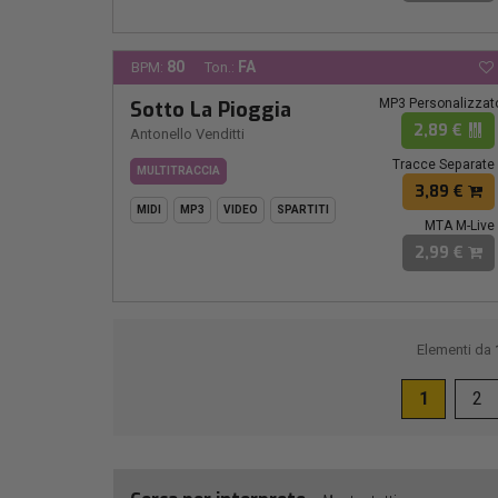
80
FA
BPM:
Ton.:
MP3 Personalizzat
Sotto La Pioggia
2,89 €
Antonello Venditti
Tracce Separate
MULTITRACCIA
3,89 €
MIDI
MP3
VIDEO
SPARTITI
MTA M-Live
2,99 €
Elementi da
1
2