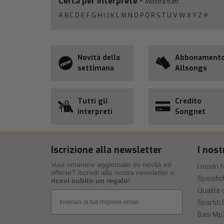
Cerca per interprete -
Mostra tutti
A
B
C
D
E
F
G
H
I
J
K
L
M
N
O
P
Q
R
S
T
U
V
W
X
Y
Z
#
Novità della
Abbonament
settimana
Allsongs
Tutti gli
Credito
interpreti
Songnet
Iscrizione alla newsletter
I nost
Vuoi rimanere aggiornato su novità ed
I nostri 
offerte? Iscriviti alla nostra newsletter e
Specific
ricevi subito un regalo
!
Qualità d
Email
Spartiti 
Basi Mp3