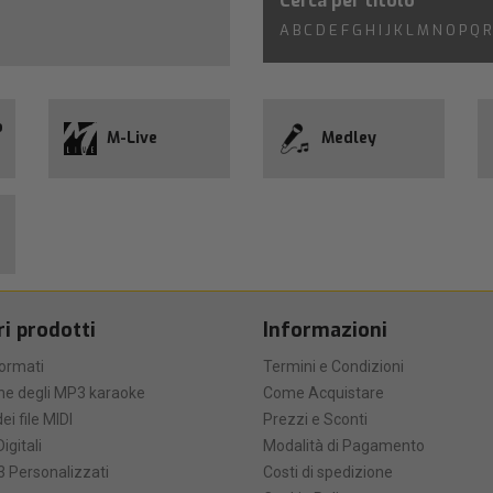
Cerca per titolo
A
B
C
D
E
F
G
H
I
J
K
L
M
N
O
P
Q
R
o
M-Live
Medley
ri prodotti
Informazioni
formati
Termini e Condizioni
he degli MP3 karaoke
Come Acquistare
ei file MIDI
Prezzi e Sconti
Digitali
Modalità di Pagamento
 Personalizzati
Costi di spedizione