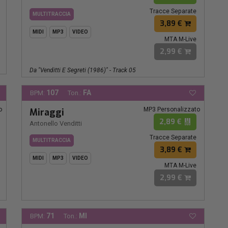
Tracce Separate
MULTITRACCIA
3,89 €
MIDI
MP3
VIDEO
MTA M-Live
2,99 €
Da "venditti E Segreti (1986)" - Track 05
107
FA
BPM:
Ton.:
o
MP3 Personalizzato
Miraggi
2,89 €
Antonello Venditti
Tracce Separate
MULTITRACCIA
3,89 €
MIDI
MP3
VIDEO
MTA M-Live
2,99 €
71
MI
BPM:
Ton.: