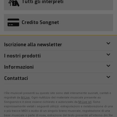
Tutti gli interpreti
Credito Songnet
Iscrizione alla newsletter
I nostri prodotti
Informazioni
Contattaci
I file musicali presenti su questo sito sono stati interamente suonati, cantati e
registrati da
M-Live
. Ogni riutilizzo del materiale musicale presente su
Songservice.it deve essere richiesto e autorizzato da
M-Live srl
. Sono
espressamente vietati i seguenti utilizzi: estrapolazioni e rielaborazione di una
o più tracce MIDI o audio di un singolo brano musicale, registrazione di una
base musicale o parte di essa, estrazione del testo presente all'interno dei file