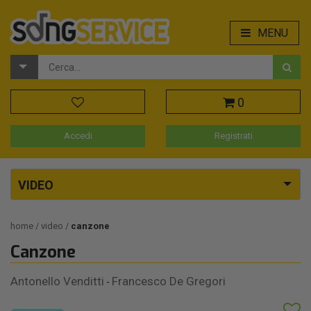
MENU
0
Accedi
Registrati
VIDEO
home
video
canzone
Canzone
Antonello Venditti
Francesco De Gregori
-