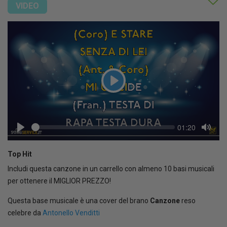
VIDEO
Play
Seek
Current
01:20
time
Play
Toggl
Mute
Top Hit
Includi questa canzone in un carrello con almeno 10 basi musicali
per ottenere il MIGLIOR PREZZO!
Questa base musicale è una cover del brano
Canzone
reso
celebre da
Antonello Venditti