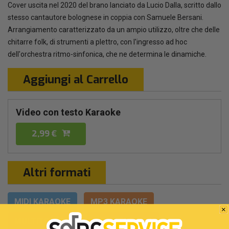
Cover uscita nel 2020 del brano lanciato da Lucio Dalla, scritto dallo
stesso cantautore bolognese in coppia con Samuele Bersani.
Arrangiamento caratterizzato da un ampio utilizzo, oltre che delle
chitarre folk, di strumenti a plettro, con l'ingresso ad hoc
dell'orchestra ritmo-sinfonica, che ne determina le dinamiche.
Aggiungi al Carrello
Video con testo Karaoke
2,99 €
Altri formati
MIDI KARAOKE
MP3 KARAOKE
MULTITRACCIA
MULTITRACCIA