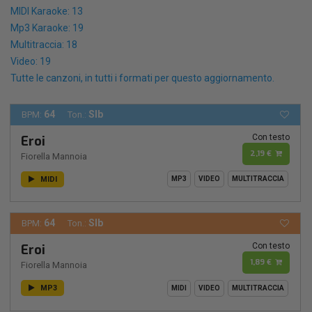
MIDI Karaoke: 13
Mp3 Karaoke: 19
Multitraccia: 18
Video: 19
Tutte le canzoni, in tutti i formati per questo aggiornamento.
64
SIb
BPM:
Ton.:
Con testo
Eroi
2,19 €
Fiorella Mannoia
MIDI
MP3
VIDEO
MULTITRACCIA
64
SIb
BPM:
Ton.:
Con testo
Eroi
1,89 €
Fiorella Mannoia
MP3
MIDI
VIDEO
MULTITRACCIA