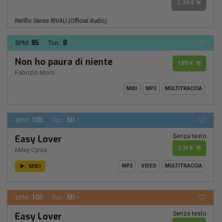
2,99 €
Netflix Series RIV4LI (Official Audio)
85
B
BPM:
Ton.:
Non ho paura di niente
1,89 €
Fabrizio Moro
MIDI
MP3
MULTITRACCIA
105
MI -
BPM:
Ton.:
Senza testo
Easy Lover
2,19 €
Miley Cyrus
MIDI
MP3
VIDEO
MULTITRACCIA
105
MI -
BPM:
Ton.:
Senza testo
Easy Lover