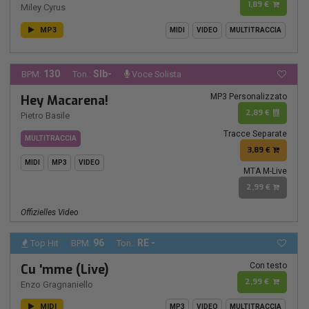
1,89 €
Miley Cyrus
MP3
MIDI
VIDEO
MULTITRACCIA
130
SIb-
BPM:
Ton.:
Voce Solista
MP3 Personalizzato
Hey Macarena!
2,89 €
Pietro Basile
Tracce Separate
MULTITRACCIA
3,89 €
MIDI
MP3
VIDEO
MTA M-Live
2,99 €
Offizielles Video
96
RE -
Top Hit
BPM:
Ton.:
Con testo
Cu 'mme (Live)
2,99 €
Enzo Gragnaniello
MIDI
MP3
VIDEO
MULTITRACCIA