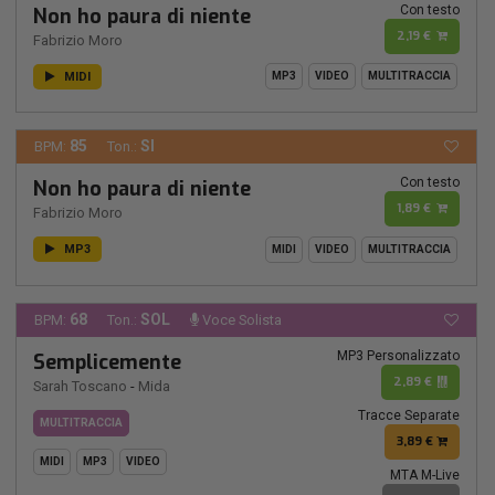
Con testo
Non ho paura di niente
2,19 €
Fabrizio Moro
MIDI
MP3
VIDEO
MULTITRACCIA
85
SI
BPM:
Ton.:
Con testo
Non ho paura di niente
1,89 €
Fabrizio Moro
MP3
MIDI
VIDEO
MULTITRACCIA
68
SOL
BPM:
Ton.:
Voce Solista
MP3 Personalizzato
Semplicemente
2,89 €
Sarah Toscano
-
Mida
Tracce Separate
MULTITRACCIA
3,89 €
MIDI
MP3
VIDEO
MTA M-Live