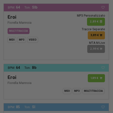
64
SIb
BPM:
Ton.:
MP3 Personalizzato
Eroi
2,89 €
Fiorella Mannoia
Tracce Separate
MULTITRACCIA
3,89 €
MIDI
MP3
VIDEO
MTA M-Live
2,99 €
64
Bb
BPM:
Ton.:
Eroi
1,89 €
Fiorella Mannoia
MIDI
MP3
MULTITRACCIA
85
SI
BPM:
Ton.: