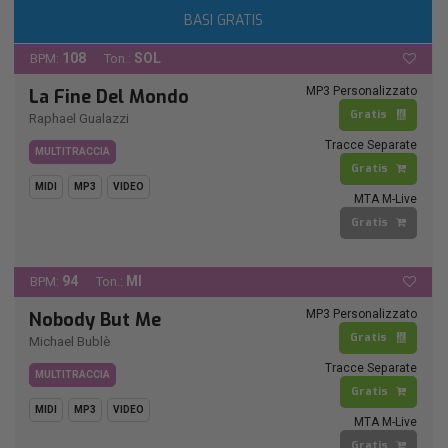
BASI GRATIS
108
SOL
BPM:
Ton.:
MP3 Personalizzato
La Fine Del Mondo
Gratis
Raphael Gualazzi
Tracce Separate
MULTITRACCIA
Gratis
MIDI
MP3
VIDEO
MTA M-Live
Gratis
94
MI
BPM:
Ton.:
MP3 Personalizzato
Nobody But Me
Gratis
Michael Bublè
Tracce Separate
MULTITRACCIA
Gratis
MIDI
MP3
VIDEO
MTA M-Live
Gratis