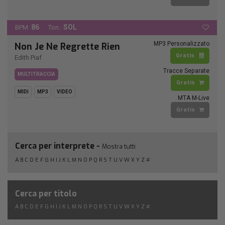
86
SOL
BPM:
Ton.:
MP3 Personalizzato
Non Je Ne Regrette Rien
Gratis
Edith Piaf
Tracce Separate
MULTITRACCIA
Gratis
MIDI
MP3
VIDEO
MTA M-Live
Gratis
Cerca per interprete -
Mostra tutti
A
B
C
D
E
F
G
H
I
J
K
L
M
N
O
P
Q
R
S
T
U
V
W
X
Y
Z
#
Cerca per titolo
A
B
C
D
E
F
G
H
I
J
K
L
M
N
O
P
Q
R
S
T
U
V
W
X
Y
Z
#