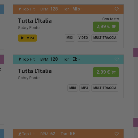
128
MIb -
Top Hit
BPM:
Ton.:
Con testo
Tutta L'Italia
2,99 €
Gabry Ponte
MP3
MIDI
VIDEO
MULTITRACCIA
128
Eb -
Top Hit
BPM:
Ton.:
o
Tutta L'Italia
2,99 €
Gabry Ponte
MIDI
MP3
MULTITRACCIA
62
RE
Top Hit
BPM:
Ton.: