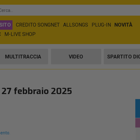
SITO
CREDITO SONGNET
ALLSONGS
PLUG-IN
NOVITÀ
C
M-LIVE SHOP
MULTITRACCIA
VIDEO
SPARTITO DI
 27 febbraio 2025
mento.