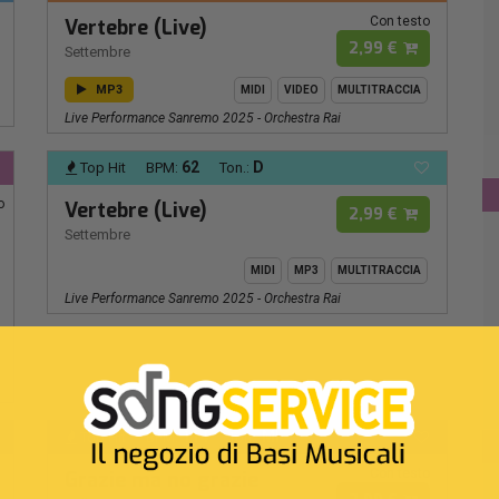
Con testo
Vertebre (Live)
2,99 €
Settembre
MP3
MIDI
VIDEO
MULTITRACCIA
Live Performance Sanremo 2025 - Orchestra Rai
62
D
Top Hit
BPM:
Ton.:
o
Vertebre (Live)
2,99 €
Settembre
MIDI
MP3
MULTITRACCIA
Live Performance Sanremo 2025 - Orchestra Rai
114
MI -
Top Hit
BPM:
Ton.:
Con testo
Grazie ma no grazie