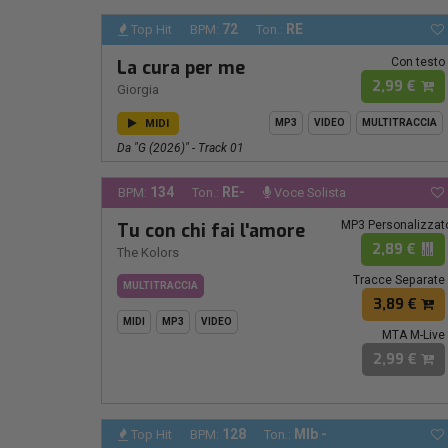
72
RE
Top Hit
BPM:
Ton.:
Con testo
La cura per me
2,99 €
Giorgia
MIDI
MP3
VIDEO
MULTITRACCIA
Da "G (2026)" - Track 01
134
RE-
BPM:
Ton.:
Voce Solista
MP3 Personalizzat
Tu con chi fai l'amore
2,89 €
The Kolors
Tracce Separate
MULTITRACCIA
3,89 €
MIDI
MP3
VIDEO
MTA M-Live
2,99 €
128
MIb -
Top Hit
BPM:
Ton.: