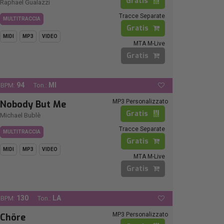
Gratis
Raphael Gualazzi
Tracce Separate
MULTITRACCIA
Gratis
MIDI
MP3
VIDEO
MTA M-Live
Gratis
94
MI
BPM:
Ton.:
MP3 Personalizzato
Nobody But Me
Gratis
Michael Bublè
Tracce Separate
MULTITRACCIA
Gratis
MIDI
MP3
VIDEO
MTA M-Live
Gratis
130
LA
BPM:
Ton.:
MP3 Personalizzato
Chöre