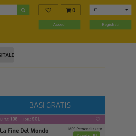
0
IT
Accedi
Registrati
GITALE
BASI GRATIS
108
SOL
BPM:
Ton.:
MP3 Personalizzato
La Fine Del Mondo