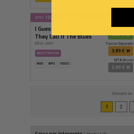
120
DO
BPM:
Ton.:
Voce Solista
MP3 Personalizzat
I Guess That's Why
2,89 €
They Call It The Blues
Elton John
Tracce Separate
3,89 €
MULTITRACCIA
MTA M-Live
MIDI
MP3
VIDEO
2,99 €
Elementi da
1
2
Cerca per interprete -