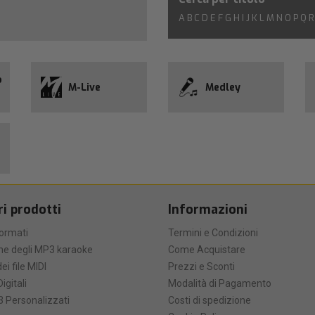
A
B
C
D
E
F
G
H
I
J
K
L
M
N
O
P
Q
R
o
M-Live
Medley
ri prodotti
Informazioni
formati
Termini e Condizioni
he degli MP3 karaoke
Come Acquistare
ei file MIDI
Prezzi e Sconti
Digitali
Modalità di Pagamento
 Personalizzati
Costi di spedizione