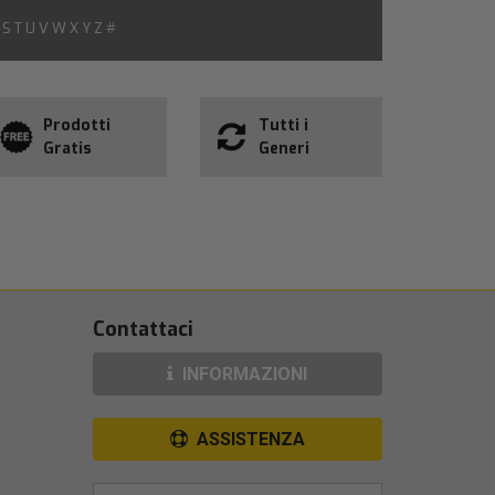
S
T
U
V
W
X
Y
Z
#
Prodotti
Tutti i
Gratis
Generi
Contattaci
INFORMAZIONI
ASSISTENZA