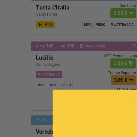
Con testo
Tutta L'Italia
2,99 €
Gabry Ponte
MIDI
MP3
VIDEO
MULTITRACCIA
140
SIb
BPM:
Ton.:
Voce Solista
MP3 Personalizzat
Lucille
2,89 €
Kenny Rogers
Tracce Separate
MULTITRACCIA
3,89 €
MIDI
MP3
VIDEO
MTA M-Live
2,99 €
62
RE
Top Hit
BPM:
Ton.:
Con testo
Vertebre (Live)