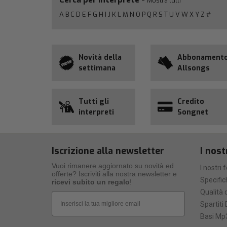
Mostra tutti
A
B
C
D
E
F
G
H
I
J
K
L
M
N
O
P
Q
R
S
T
U
V
W
X
Y
Z
#
Novità della
Abbonament
settimana
Allsongs
Tutti gli
Credito
interpreti
Songnet
Iscrizione alla newsletter
I nost
Vuoi rimanere aggiornato su novità ed
I nostri 
offerte? Iscriviti alla nostra newsletter e
Specific
ricevi subito un regalo
!
Qualità d
Email
Spartiti 
Basi Mp3