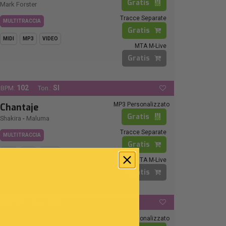
Gratis
Mark Forster
Tracce Separate
MULTITRACCIA
Gratis
MIDI
MP3
VIDEO
MTA M-Live
Gratis
102
SI
BPM:
Ton.:
MP3 Personalizzato
Chantaje
Gratis
Shakira
-
Maluma
Tracce Separate
MULTITRACCIA
Gratis
MIDI
MP3
VIDEO
MTA M-Live
Gratis
86
SOL
BPM:
Ton.:
MP3 Personalizzato
Non Je Ne Regrette Rien