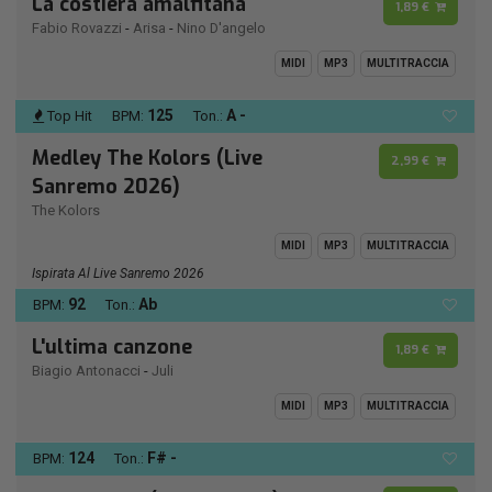
La costiera amalfitana
1,89 €
Fabio Rovazzi
-
Arisa
-
Nino D'angelo
MIDI
MP3
MULTITRACCIA
125
A -
Top Hit
BPM:
Ton.:
Medley The Kolors (Live
2,99 €
Sanremo 2026)
The Kolors
MIDI
MP3
MULTITRACCIA
Ispirata Al Live Sanremo 2026
92
Ab
BPM:
Ton.:
L'ultima canzone
1,89 €
Biagio Antonacci
-
Juli
MIDI
MP3
MULTITRACCIA
124
F# -
BPM:
Ton.: