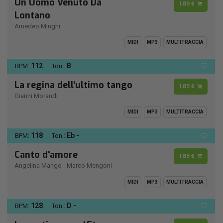
Un Uomo Venuto Da
1,89 €
Lontano
Amedeo Minghi
MIDI
MP3
MULTITRACCIA
112
B
BPM:
Ton.:
La regina dell'ultimo tango
1,89 €
Gianni Morandi
MIDI
MP3
MULTITRACCIA
118
Eb -
BPM:
Ton.:
Canto d'amore
1,89 €
Angelina Mango
-
Marco Mengoni
MIDI
MP3
MULTITRACCIA
128
D -
BPM:
Ton.: