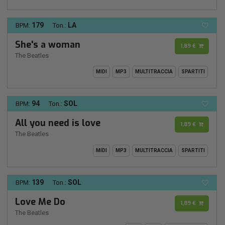
179
LA
BPM:
Ton.:
She's a woman
1,89 €
The Beatles
MIDI
MP3
MULTITRACCIA
SPARTITI
94
SOL
BPM:
Ton.:
All you need is love
1,89 €
The Beatles
MIDI
MP3
MULTITRACCIA
SPARTITI
139
SOL
BPM:
Ton.:
Love Me Do
1,89 €
The Beatles