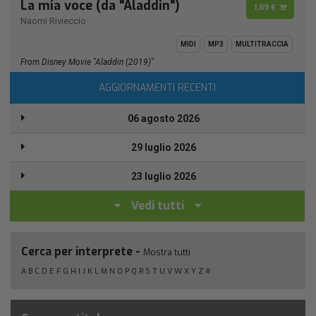
La mia voce (da "Aladdin")
1,89 €
Naomi Rivieccio
MIDI
MP3
MULTITRACCIA
From Disney Movie "Aladdin (2019)"
AGGIORNAMENTI RECENTI
06 agosto 2026
29 luglio 2026
23 luglio 2026
Vedi tutti
Cerca per interprete -
Mostra tutti
A
B
C
D
E
F
G
H
I
J
K
L
M
N
O
P
Q
R
S
T
U
V
W
X
Y
Z
#