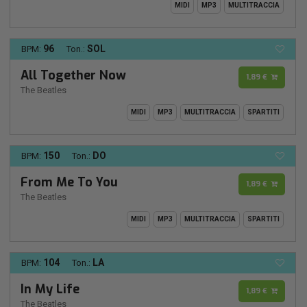
MIDI
MP3
MULTITRACCIA
96
SOL
BPM:
Ton.:
All Together Now
1,89 €
The Beatles
MIDI
MP3
MULTITRACCIA
SPARTITI
150
DO
BPM:
Ton.:
From Me To You
1,89 €
The Beatles
MIDI
MP3
MULTITRACCIA
SPARTITI
104
LA
BPM:
Ton.:
In My Life
1,89 €
The Beatles