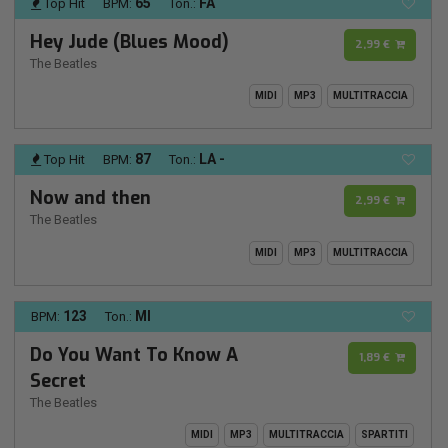
65
FA
Top Hit
BPM:
Ton.:
Hey Jude (Blues Mood)
2,99 €
The Beatles
MIDI
MP3
MULTITRACCIA
87
LA -
Top Hit
BPM:
Ton.:
Now and then
2,99 €
The Beatles
MIDI
MP3
MULTITRACCIA
123
MI
BPM:
Ton.:
Do You Want To Know A
1,89 €
Secret
The Beatles
MIDI
MP3
MULTITRACCIA
SPARTITI