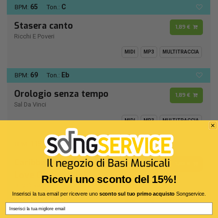
65
C
BPM:
Ton.:
Stasera canto
1,89 €
Ricchi E Poveri
MIDI
MP3
MULTITRACCIA
69
Eb
BPM:
Ton.:
Orologio senza tempo
1,89 €
Sal Da Vinci
MIDI
MP3
MULTITRACCIA
115
D -
BPM:
Ton.:
Caribbean Queen (No More
1,89 €
Love On the Run)
Ricevi uno sconto del 15%!
Billy Ocean
Inserisci la tua email per ricevere uno
sconto sul tuo primo acquisto
Songservice.
MIDI
MP3
MULTITRACCIA
Email