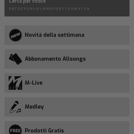
Cerca per titolo
A
B
C
D
E
F
G
H
I
J
K
L
M
N
O
P
Q
R
S
T
U
V
W
X
Y
Z
#
Novità della settimana
Abbonamento Allsongs
M-Live
Medley
Prodotti Gratis