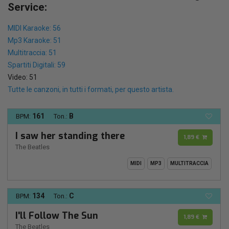
Service:
MIDI Karaoke: 56
Mp3 Karaoke: 51
Multitraccia: 51
Spartiti Digitali: 59
Video: 51
Tutte le canzoni, in tutti i formati, per questo artista.
161
B
BPM:
Ton.:
I saw her standing there
1,89 €
The Beatles
MIDI
MP3
MULTITRACCIA
134
C
BPM:
Ton.:
I'll Follow The Sun
1,89 €
The Beatles