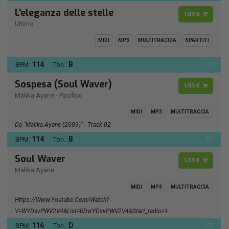
L'eleganza delle stelle
1,89 €
Ultimo
MIDI
MP3
MULTITRACCIA
SPARTITI
114
B
BPM:
Ton.:
Sospesa (Soul Waver)
1,89 €
Malika Ayane
-
Pacifico
MIDI
MP3
MULTITRACCIA
Da "Malika Ayane (2009)" - Track 02
114
B
BPM:
Ton.:
Soul Waver
1,89 €
Malika Ayane
MIDI
MP3
MULTITRACCIA
Https://www.youtube.com/watch?
V=wYDsvPWV2V4&list=RDwYDsvPWV2V4&start_radio=1
116
D
BPM:
Ton.: