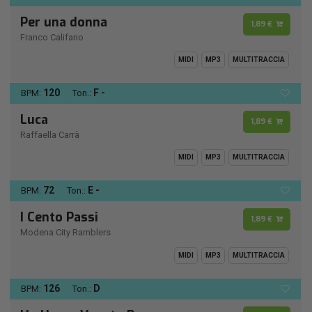
Per una donna
1,89 €
Franco Califano
MIDI
MP3
MULTITRACCIA
120
F -
BPM:
Ton.:
Luca
1,89 €
Raffaella Carrà
MIDI
MP3
MULTITRACCIA
72
E -
BPM:
Ton.:
I Cento Passi
1,89 €
Modena City Ramblers
MIDI
MP3
MULTITRACCIA
126
D
BPM:
Ton.: