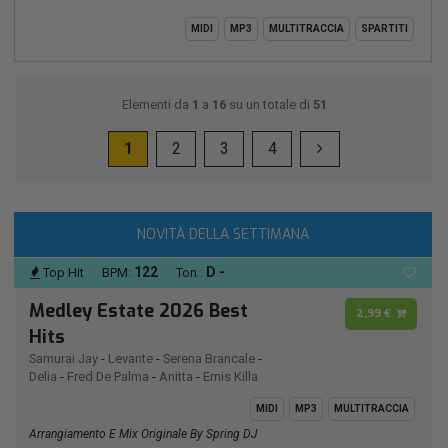
MIDI
MP3
MULTITRACCIA
SPARTITI
Elementi da
1
a
16
su un totale di
51
1
2
3
4
NOVITÀ DELLA SETTIMANA
122
D -
Top Hit
BPM:
Ton.:
Medley Estate 2026 Best
2,99 €
Hits
Samurai Jay
-
Levante
-
Serena Brancale
-
Delia
-
Fred De Palma
-
Anitta
-
Emis Killa
MIDI
MP3
MULTITRACCIA
Arrangiamento E Mix Originale By Spring DJ