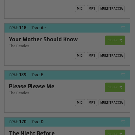
MIDI
MP3
MULTITRACCIA
118
A -
BPM:
Ton.:
Your Mother Should Know
1,89 €
The Beatles
MIDI
MP3
MULTITRACCIA
139
E
BPM:
Ton.:
Please Please Me
1,89 €
The Beatles
MIDI
MP3
MULTITRACCIA
170
D
BPM:
Ton.:
The Night Before
1,89 €