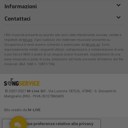
Informazioni
Contattaci
I file musicali presenti su questo sito sono stati interamente suonati, cantati e
registrati da
M-Live
. Ogni riutilizzo del materiale musicale presente su
Songservice.it deve essere richiesto e autorizzato da
M-Live srl
. Sono
espressamente vietati i seguenti utilizzi: estrapolazioni e rielaborazione di una
o più tracce MIDI o audio di un singolo brano musicale, registrazione di una
base musicale o parte di essa, estrazione del testo presente all'interno dei file
musicali. (Aut. SIAE n. 1287/I/106)
© 2007-2021
M-Live Srl
- Via Luciona 1872/b, 47842 - S. Giovanni In
Marignano (RN) - P.IVA 03127860405
Sito creato da
M-LIVE
Le tue preferenze relative alla privacy