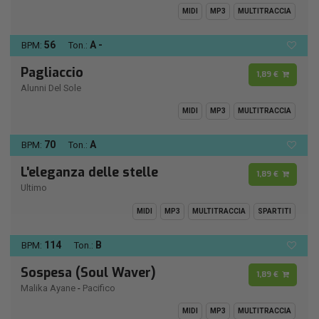
MIDI
MP3
MULTITRACCIA
56
A -
BPM:
Ton.:
Pagliaccio
1,89 €
Alunni Del Sole
MIDI
MP3
MULTITRACCIA
70
A
BPM:
Ton.:
L'eleganza delle stelle
1,89 €
Ultimo
MIDI
MP3
MULTITRACCIA
SPARTITI
114
B
BPM:
Ton.:
Sospesa (Soul Waver)
1,89 €
Malika Ayane
-
Pacifico
MIDI
MP3
MULTITRACCIA