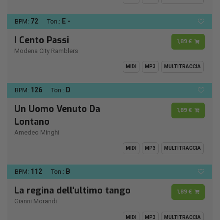
72
E -
BPM:
Ton.:
I Cento Passi
1,89 €
Modena City Ramblers
MIDI
MP3
MULTITRACCIA
126
D
BPM:
Ton.:
Un Uomo Venuto Da
1,89 €
Lontano
Amedeo Minghi
MIDI
MP3
MULTITRACCIA
112
B
BPM:
Ton.:
La regina dell'ultimo tango
1,89 €
Gianni Morandi
MIDI
MP3
MULTITRACCIA