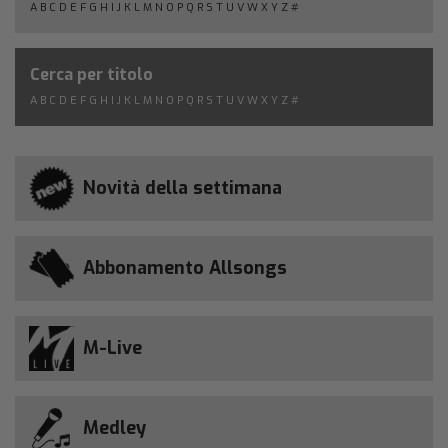
A
B
C
D
E
F
G
H
I
J
K
L
M
N
O
P
Q
R
S
T
U
V
W
X
Y
Z
#
Cerca per titolo
A
B
C
D
E
F
G
H
I
J
K
L
M
N
O
P
Q
R
S
T
U
V
W
X
Y
Z
#
Novità della settimana
Abbonamento Allsongs
M-Live
Medley