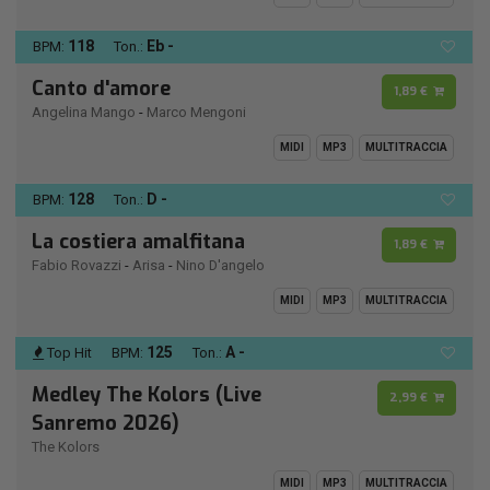
118
Eb -
BPM:
Ton.:
Canto d'amore
1,89 €
Angelina Mango
-
Marco Mengoni
MIDI
MP3
MULTITRACCIA
128
D -
BPM:
Ton.:
La costiera amalfitana
1,89 €
Fabio Rovazzi
-
Arisa
-
Nino D'angelo
MIDI
MP3
MULTITRACCIA
125
A -
Top Hit
BPM:
Ton.:
Medley The Kolors (Live
2,99 €
Sanremo 2026)
The Kolors
MIDI
MP3
MULTITRACCIA