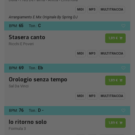
MIDI
MP3
MULTITRACCIA
Arrangiamento E Mix Originale By Spring DJ
65
C
BPM:
Ton.:
Stasera canto
1,89 €
Ricchi E Poveri
MIDI
MP3
MULTITRACCIA
69
Eb
BPM:
Ton.:
Orologio senza tempo
1,89 €
Sal Da Vinci
MIDI
MP3
MULTITRACCIA
76
D -
BPM:
Ton.:
Io ritorno solo
1,89 €
Formula 3