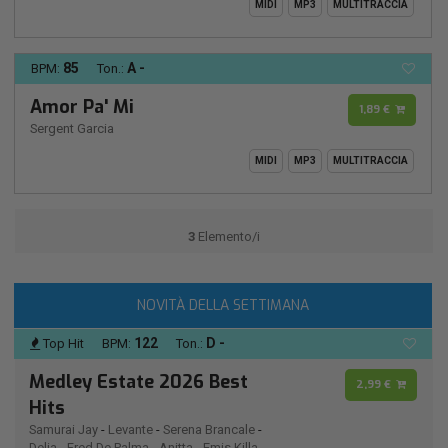
MIDI
MP3
MULTITRACCIA
85
A -
BPM:
Ton.:
Amor Pa' Mi
1,89 €
Sergent Garcia
MIDI
MP3
MULTITRACCIA
3
Elemento/i
NOVITÀ DELLA SETTIMANA
122
D -
Top Hit
BPM:
Ton.:
Medley Estate 2026 Best
2,99 €
Hits
Samurai Jay
-
Levante
-
Serena Brancale
-
Delia
-
Fred De Palma
-
Anitta
-
Emis Killa