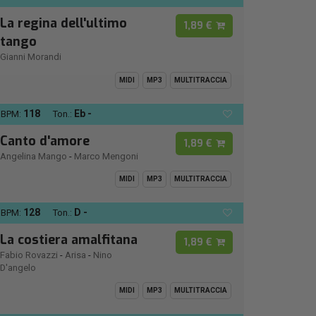
La regina dell'ultimo
1,89 €
tango
Gianni Morandi
MIDI
MP3
MULTITRACCIA
118
Eb -
BPM:
Ton.:
Canto d'amore
1,89 €
Angelina Mango
-
Marco Mengoni
MIDI
MP3
MULTITRACCIA
128
D -
BPM:
Ton.:
La costiera amalfitana
1,89 €
Fabio Rovazzi
-
Arisa
-
Nino
D'angelo
MIDI
MP3
MULTITRACCIA