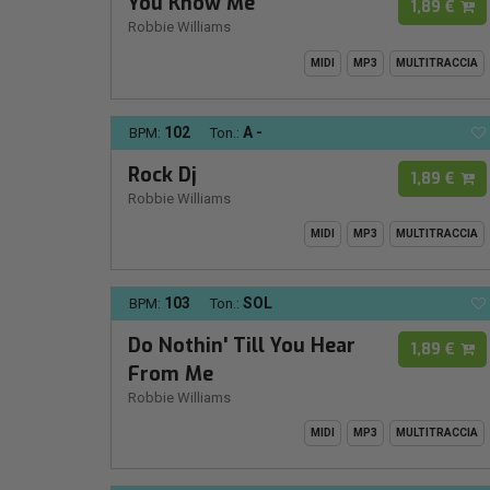
You Know Me
1,89 €
Robbie Williams
MIDI
MP3
MULTITRACCIA
102
A -
BPM:
Ton.:
Rock Dj
1,89 €
Robbie Williams
MIDI
MP3
MULTITRACCIA
103
SOL
BPM:
Ton.:
Do Nothin' Till You Hear
1,89 €
From Me
Robbie Williams
MIDI
MP3
MULTITRACCIA