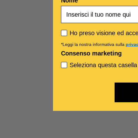
Nome
Privacy policy
Ho preso visione ed accet
*Leggi la nostra informativa sulla
priva
Consenso marketing
Seleziona questa casella