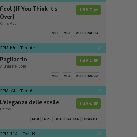
Fool (If You Think It's
1,89 €
Over)
Chris Rea
MIDI
MP3
MULTITRACCIA
56
A -
BPM:
Ton.:
Pagliaccio
1,89 €
Alunni Del Sole
MIDI
MP3
MULTITRACCIA
70
A
BPM:
Ton.:
L'eleganza delle stelle
1,89 €
Ultimo
MIDI
MP3
MULTITRACCIA
SPARTITI
114
B
BPM:
Ton.: