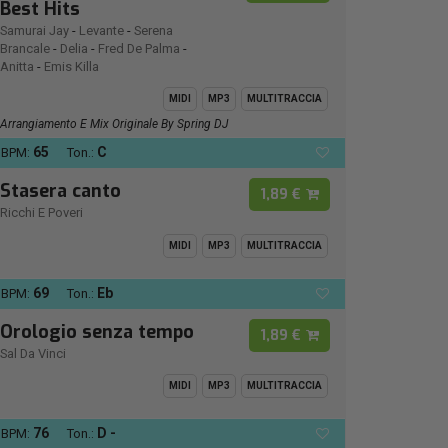
Best Hits
Samurai Jay
-
Levante
-
Serena
Brancale
-
Delia
-
Fred De Palma
-
Anitta
-
Emis Killa
MIDI
MP3
MULTITRACCIA
Arrangiamento E Mix Originale By Spring DJ
65
C
BPM:
Ton.:
Stasera canto
1,89 €
Ricchi E Poveri
MIDI
MP3
MULTITRACCIA
69
Eb
BPM:
Ton.:
Orologio senza tempo
1,89 €
Sal Da Vinci
MIDI
MP3
MULTITRACCIA
76
D -
BPM:
Ton.: