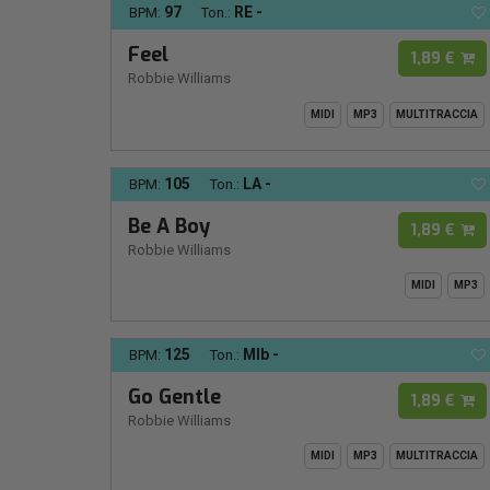
97
RE -
BPM:
Ton.:
Feel
1,89 €
Robbie Williams
MIDI
MP3
MULTITRACCIA
105
LA -
BPM:
Ton.:
Be A Boy
1,89 €
Robbie Williams
MIDI
MP3
125
MIb -
BPM:
Ton.:
Go Gentle
1,89 €
Robbie Williams
MIDI
MP3
MULTITRACCIA