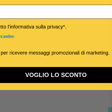
to l'informativa sulla privacy*.
cy policy
.
 per ricevere messaggi promozionali di marketing.
VOGLIO LO SCONTO