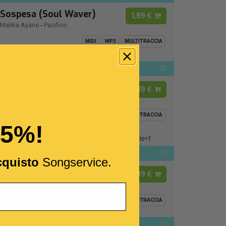
Sospesa (Soul Waver)
1,89 €
Malika Ayane
-
Pacifico
MIDI
MP3
MULTITRACCIA
Da "Malika Ayane (2009)" - Track 02
114
B
BPM:
Ton.:
Soul Waver
1,89 €
Malika Ayane
MIDI
MP3
MULTITRACCIA
15%!
Https://www.youtube.com/watch?
V=wYDsvPWV2V4&list=RDwYDsvPWV2V4&start_radio=1
116
D
BPM:
Ton.:
cquisto
Songservice.
Per una donna
1,89 €
Franco Califano
MIDI
MP3
MULTITRACCIA
120
F -
BPM:
Ton.: