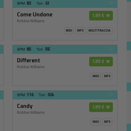
83
SI
BPM:
Ton.:
Come Undone
1,89 €
Robbie Williams
MIDI
MP3
MULTITRACCIA
85
RE
BPM:
Ton.:
Different
1,89 €
Robbie Williams
MIDI
MP3
116
SIb
BPM:
Ton.:
Candy
1,89 €
Robbie Williams
MIDI
MP3