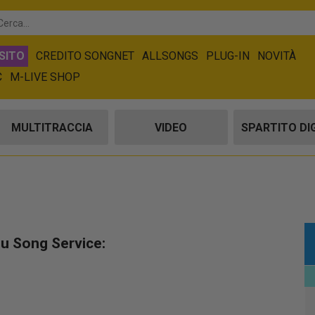
SITO
CREDITO SONGNET
ALLSONGS
PLUG-IN
NOVITÀ
C
M-LIVE SHOP
MULTITRACCIA
VIDEO
SPARTITO DI
su Song Service: