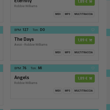
Eternity
1,89 €
Robbie Williams
MIDI
MP3
MULTITRACCIA
127
DO
BPM:
Ton.:
The Days
1,89 €
Avicii
-
Robbie Williams
MIDI
MP3
MULTITRACCIA
76
MI
BPM:
Ton.:
Angels
1,89 €
Robbie Williams
MIDI
MP3
MULTITRACCIA