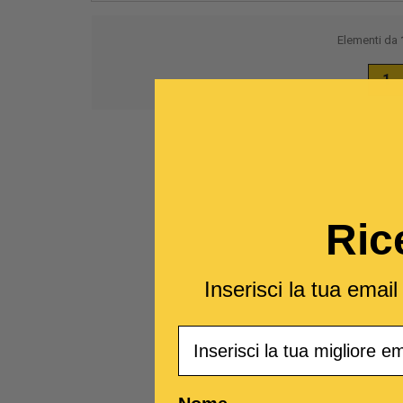
Elementi da
1
Ric
Inserisci la tua emai
Email