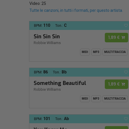
Video: 25
Tutte le canzoni, in tutti i formati, per questo artista.
110
C
BPM:
Ton.:
Sin Sin Sin
1,89 €
Robbie Williams
MIDI
MP3
MULTITRACCIA
86
Bb
BPM:
Ton.:
Something Beautiful
1,89 €
Robbie Williams
MIDI
MP3
MULTITRACCIA
101
Ab
BPM:
Ton.: