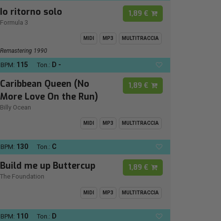
Io ritorno solo
1,89 €
Formula 3
MIDI
MP3
MULTITRACCIA
Remastering 1990
115
D -
BPM:
Ton.:
Caribbean Queen (No
1,89 €
More Love On the Run)
Billy Ocean
MIDI
MP3
MULTITRACCIA
130
C
BPM:
Ton.:
Build me up Buttercup
1,89 €
The Foundation
MIDI
MP3
MULTITRACCIA
110
D
BPM:
Ton.: