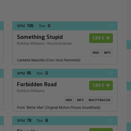
105
G
BPM:
Ton.:
Something Stupid
1,89 €
Robbie Williams
-
Nicole Kidman
MIDI
MP3
Cantante Maschile (coro Voce Femminile)
95
D
BPM:
Ton.:
Forbidden Road
1,89 €
Robbie Williams
MIDI
MP3
MULTITRACCIA
From "Better Man" (Original Motion Picture Soundtrack)
78
B
BPM:
Ton.: