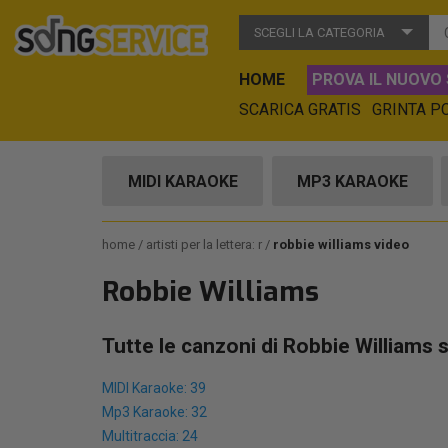
SCEGLI LA CATEGORIA
HOME
PROVA IL NUOVO 
SCARICA GRATIS
GRINTA P
MIDI KARAOKE
MP3 KARAOKE
home
artisti per la lettera: r
robbie williams video
Robbie Williams
Tutte le canzoni di Robbie Williams 
MIDI Karaoke: 39
Mp3 Karaoke: 32
Multitraccia: 24