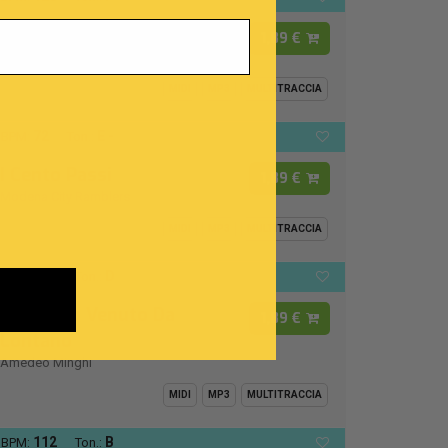
Luca
1,89 €
Raffaella Carrà
MIDI
MP3
MULTITRACCIA
72
E -
BPM:
Ton.:
I Cento Passi
1,89 €
Modena City Ramblers
MIDI
MP3
MULTITRACCIA
126
D
BPM:
Ton.:
Un Uomo Venuto Da
1,89 €
Lontano
Amedeo Minghi
MIDI
MP3
MULTITRACCIA
112
B
BPM:
Ton.: