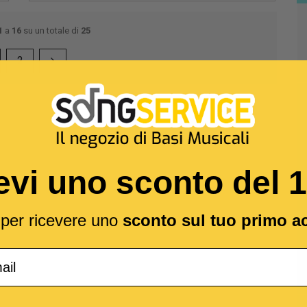
1
a
16
su un totale di
25
2
evi uno sconto del 
l per ricevere uno
sconto sul tuo primo a