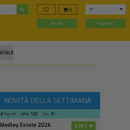
0
IT
Accedi
Registrati
GITALE
NOVITÀ DELLA SETTIMANA
122
D -
Top Hit
BPM:
Ton.:
Medley Estate 2026
2,99 €