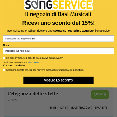
110
D
BPM:
Ton.:
Fool (If You Think It's Over)
1,89 €
Ricevi uno sconto del 15%!
Chris Rea
Inserisci la tua email per ricevere uno
sconto sul tuo primo acquisto
Songservice.
MIDI
MP3
MULTITRACCIA
Email
Nome
56
A -
BPM:
Ton.:
Pagliaccio
1,89 €
Privacy policy
Ho preso visione ed accetto l'informativa sulla privacy*.
Alunni Del Sole
*Leggi la nostra informativa sulla
privacy policy
.
Consenso marketing
Seleziona questa casella per ricevere messaggi promozionali di marketing.
MIDI
MP3
MULTITRACCIA
VOGLIO LO SCONTO
70
A
BPM:
Ton.:
L'eleganza delle stelle
1,89 €
Ultimo
MIDI
MP3
MULTITRACCIA
SPARTITI