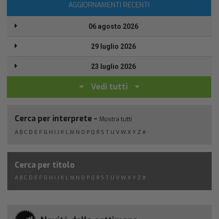
AGGIORNAMENTI RECENTI
06 agosto 2026
29 luglio 2026
23 luglio 2026
Vedi tutti
Cerca per interprete -
Mostra tutti
A
B
C
D
E
F
G
H
I
J
K
L
M
N
O
P
Q
R
S
T
U
V
W
X
Y
Z
#
Cerca per titolo
A
B
C
D
E
F
G
H
I
J
K
L
M
N
O
P
Q
R
S
T
U
V
W
X
Y
Z
#