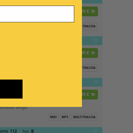
Luca
1,89 €
Raffaella Carrà
MIDI
MP3
MULTITRACCIA
72
E -
BPM:
Ton.:
I Cento Passi
1,89 €
Modena City Ramblers
MIDI
MP3
MULTITRACCIA
126
D
BPM:
Ton.:
Un Uomo Venuto Da
1,89 €
Lontano
Amedeo Minghi
MIDI
MP3
MULTITRACCIA
112
B
BPM:
Ton.: