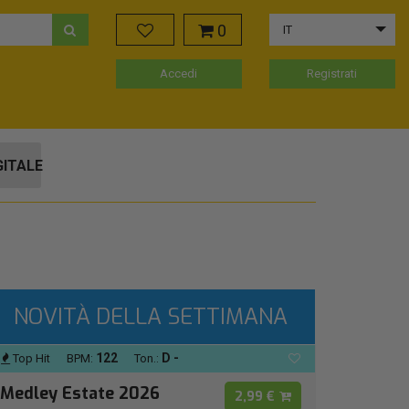
0
IT
Accedi
Registrati
GITALE
NOVITÀ DELLA SETTIMANA
122
D -
Top Hit
BPM:
Ton.:
Medley Estate 2026
2,99 €