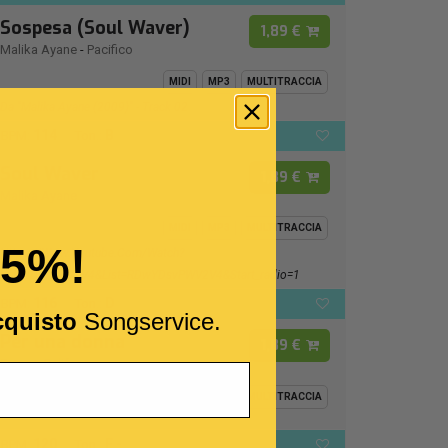
Sospesa (Soul Waver)
1,89 €
Malika Ayane
-
Pacifico
MIDI
MP3
MULTITRACCIA
Da "Malika Ayane (2009)" - Track 02
114
B
BPM:
Ton.:
Soul Waver
1,89 €
Malika Ayane
MIDI
MP3
MULTITRACCIA
15%!
Https://www.youtube.com/watch?
V=wYDsvPWV2V4&list=RDwYDsvPWV2V4&start_radio=1
116
D
BPM:
Ton.:
cquisto
Songservice.
Per una donna
1,89 €
Franco Califano
MIDI
MP3
MULTITRACCIA
120
F -
BPM:
Ton.: