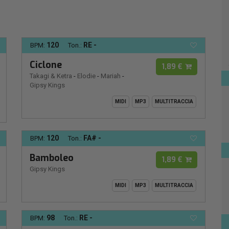
120
RE -
BPM:
Ton.:
Ciclone
1,89 €
Takagi & Ketra
-
Elodie
-
Mariah
-
Gipsy Kings
MIDI
MP3
MULTITRACCIA
120
FA# -
BPM:
Ton.:
Bamboleo
1,89 €
Gipsy Kings
MIDI
MP3
MULTITRACCIA
98
RE -
BPM:
Ton.: