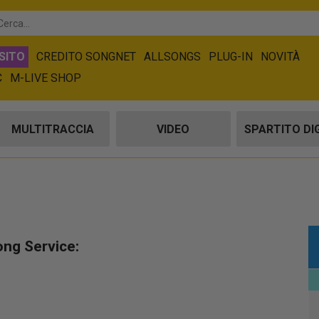
SITO
CREDITO SONGNET
ALLSONGS
PLUG-IN
NOVITÀ
C
M-LIVE SHOP
MULTITRACCIA
VIDEO
SPARTITO DI
ong Service: