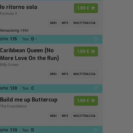
Io ritorno solo
1,89 €
Formula 3
MIDI
MP3
MULTITRACCIA
Remastering 1990
115
D -
BPM:
Ton.:
Caribbean Queen (No
1,89 €
More Love On the Run)
Billy Ocean
MIDI
MP3
MULTITRACCIA
130
C
BPM:
Ton.:
Build me up Buttercup
1,89 €
The Foundation
MIDI
MP3
MULTITRACCIA
110
D
BPM:
Ton.: