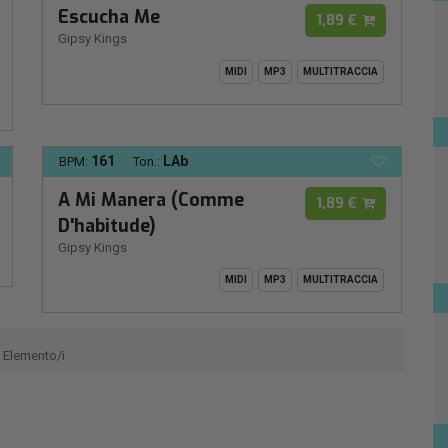
Escucha Me
1,89 €
Gipsy Kings
MIDI
MP3
MULTITRACCIA
161
LAb
BPM:
Ton.:
A Mi Manera (Comme
1,89 €
D'habitude)
Gipsy Kings
MIDI
MP3
MULTITRACCIA
Elemento/i