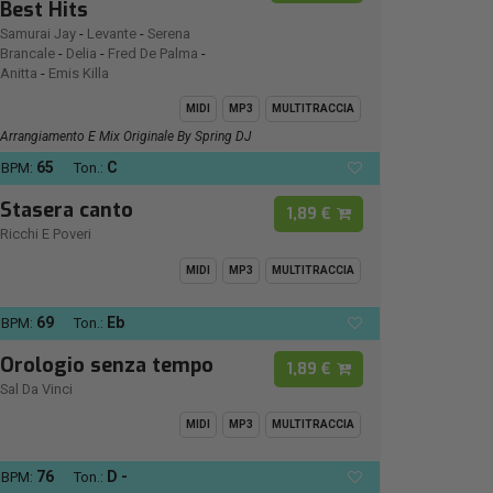
Best Hits
Samurai Jay
-
Levante
-
Serena
Brancale
-
Delia
-
Fred De Palma
-
Anitta
-
Emis Killa
MIDI
MP3
MULTITRACCIA
Arrangiamento E Mix Originale By Spring DJ
65
C
BPM:
Ton.:
Stasera canto
1,89 €
Ricchi E Poveri
MIDI
MP3
MULTITRACCIA
69
Eb
BPM:
Ton.:
Orologio senza tempo
1,89 €
Sal Da Vinci
MIDI
MP3
MULTITRACCIA
76
D -
BPM:
Ton.: