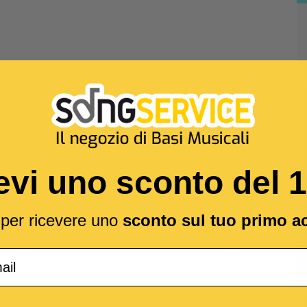
evi uno sconto del 
l per ricevere uno
sconto sul tuo primo a