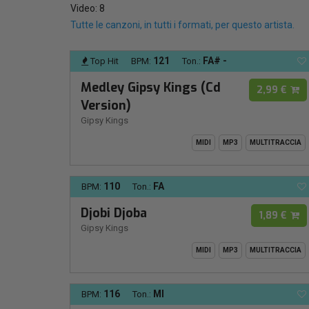
Video: 8
Tutte le canzoni, in tutti i formati, per questo artista.
121
FA# -
Top Hit
BPM:
Ton.:
Medley Gipsy Kings (Cd
2,99 €
Version)
Gipsy Kings
MIDI
MP3
MULTITRACCIA
110
FA
BPM:
Ton.:
Djobi Djoba
1,89 €
Gipsy Kings
MIDI
MP3
MULTITRACCIA
116
MI
BPM:
Ton.: