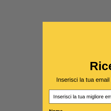
Ric
Inserisci la tua emai
Email