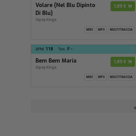
Volare (Nel Blu Dipinto
1,89 €
Di Blu)
Gipsy Kings
MIDI
MP3
MULTITRACCIA
118
F -
BPM:
Ton.:
Bem Bem Maria
1,89 €
Gipsy Kings
MIDI
MP3
MULTITRACCIA
8