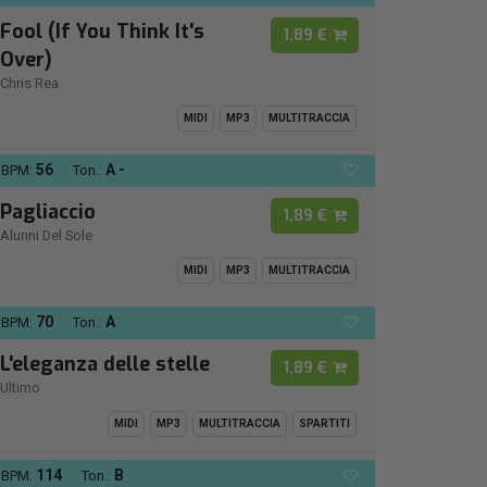
Fool (If You Think It's
1,89 €
Over)
Chris Rea
MIDI
MP3
MULTITRACCIA
56
A -
BPM:
Ton.:
Pagliaccio
1,89 €
Alunni Del Sole
MIDI
MP3
MULTITRACCIA
70
A
BPM:
Ton.:
L'eleganza delle stelle
1,89 €
Ultimo
MIDI
MP3
MULTITRACCIA
SPARTITI
114
B
BPM:
Ton.: