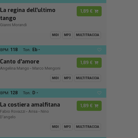
La regina dell'ultimo
1,89 €
tango
Gianni Morandi
MIDI
MP3
MULTITRACCIA
118
Eb -
BPM:
Ton.:
Canto d'amore
1,89 €
Angelina Mango
-
Marco Mengoni
MIDI
MP3
MULTITRACCIA
128
D -
BPM:
Ton.:
La costiera amalfitana
1,89 €
Fabio Rovazzi
-
Arisa
-
Nino
D'angelo
MIDI
MP3
MULTITRACCIA