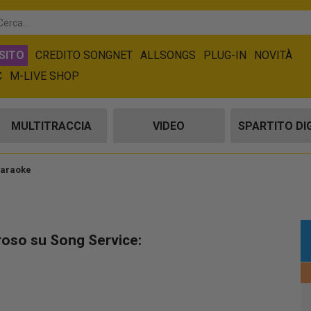
SITO
CREDITO SONGNET
ALLSONGS
PLUG-IN
NOVITÀ
C
M-LIVE SHOP
MULTITRACCIA
VIDEO
SPARTITO DI
karaoke
roso su Song Service: