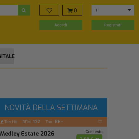
0
IT
Accedi
Registrati
GITALE
NOVITÀ DELLA SETTIMANA
122
RE -
Top Hit
BPM:
Ton.:
Con testo
Medley Estate 2026