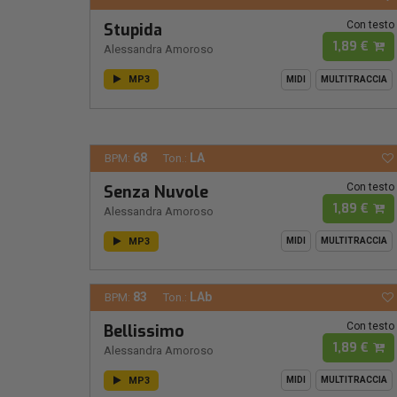
Con testo
Stupida
1,89 €
Alessandra Amoroso
MP3
MIDI
MULTITRACCIA
68
LA
BPM:
Ton.:
Con testo
Senza Nuvole
1,89 €
Alessandra Amoroso
MP3
MIDI
MULTITRACCIA
83
LAb
BPM:
Ton.:
Con testo
Bellissimo
1,89 €
Alessandra Amoroso
MP3
MIDI
MULTITRACCIA