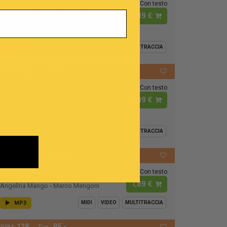
Con testo
Un Uomo Venuto Da
1,89 €
Lontano
Amedeo Minghi
MP3
MIDI
VIDEO
MULTITRACCIA
112
SI
BPM:
Ton.:
Con testo
La regina dell'ultimo
1,89 €
tango
Gianni Morandi
MP3
MIDI
VIDEO
MULTITRACCIA
118
MIb -
BPM:
Ton.:
Con testo
Canto d'amore
1,89 €
Angelina Mango
-
Marco Mengoni
MP3
MIDI
VIDEO
MULTITRACCIA
128
RE -
BPM:
Ton.: