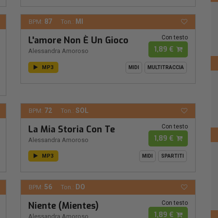
87
MI
BPM:
Ton.:
Con testo
L'amore Non È Un Gioco
1,89 €
Alessandra Amoroso
MP3
MIDI
MULTITRACCIA
72
SOL
BPM:
Ton.:
Con testo
La Mia Storia Con Te
1,89 €
Alessandra Amoroso
MP3
MIDI
SPARTITI
56
DO
BPM:
Ton.:
Con testo
Niente (Mientes)
1,89 €
Alessandra Amoroso