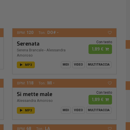
120
DO# -
BPM:
Ton.:
Con testo
Serenata
1,89 €
Serena Brancale
-
Alessandra
Amoroso
MP3
MIDI
VIDEO
MULTITRACCIA
118
MI -
BPM:
Ton.:
Con testo
Si mette male
1,89 €
Alessandra Amoroso
MP3
MIDI
VIDEO
MULTITRACCIA
68
LA
BPM:
Ton.: