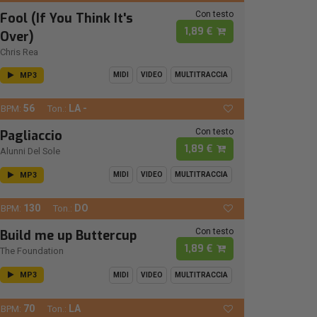
Con testo
Fool (If You Think It's
1,89 €
Over)
Chris Rea
MP3
MIDI
VIDEO
MULTITRACCIA
56
LA -
BPM:
Ton.:
Con testo
Pagliaccio
1,89 €
Alunni Del Sole
MP3
MIDI
VIDEO
MULTITRACCIA
130
DO
BPM:
Ton.:
Con testo
Build me up Buttercup
1,89 €
The Foundation
MP3
MIDI
VIDEO
MULTITRACCIA
70
LA
BPM:
Ton.: