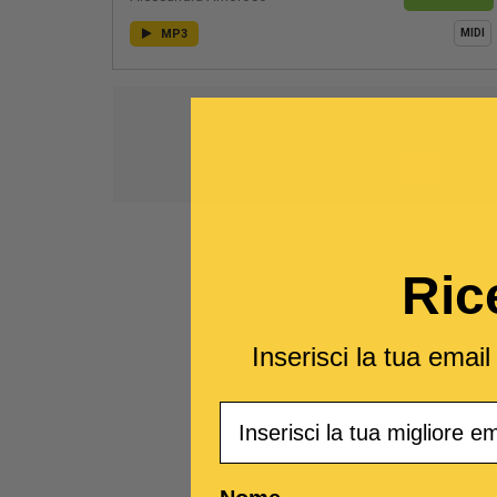
MP3
MIDI
Elementi da
1
2
Ric
Inserisci la tua emai
Email