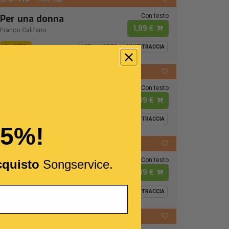
Con testo
Per una donna
1,89 €
Franco Califano
MP3
MIDI
VIDEO
MULTITRACCIA
120
FA -
BPM:
Ton.:
Con testo
Luca
1,89 €
Raffaella Carrà
MP3
MIDI
VIDEO
MULTITRACCIA
15%!
72
MI -
BPM:
Ton.:
Con testo
I Cento Passi
cquisto
Songservice.
1,89 €
Modena City Ramblers
MP3
MIDI
VIDEO
MULTITRACCIA
126
RE
BPM:
Ton.: