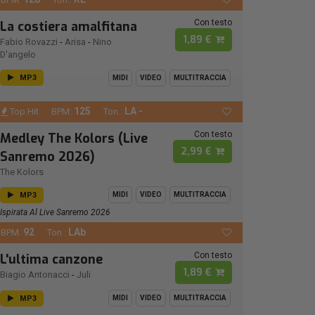
Con testo
La costiera amalfitana
1,89 €
Fabio Rovazzi
-
Arisa
-
Nino
D'angelo
MP3
MIDI
VIDEO
MULTITRACCIA
125
LA -
Top Hit
BPM:
Ton.:
Con testo
Medley The Kolors (Live
2,99 €
Sanremo 2026)
The Kolors
MP3
MIDI
VIDEO
MULTITRACCIA
Ispirata Al Live Sanremo 2026
92
LAb
BPM:
Ton.:
Con testo
L'ultima canzone
1,89 €
Biagio Antonacci
-
Juli
MP3
MIDI
VIDEO
MULTITRACCIA