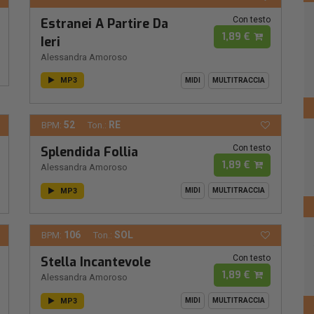
Con testo
Estranei A Partire Da
1,89 €
Ieri
Alessandra Amoroso
MP3
MIDI
MULTITRACCIA
52
RE
BPM:
Ton.:
Con testo
Splendida Follia
1,89 €
Alessandra Amoroso
MP3
MIDI
MULTITRACCIA
106
SOL
BPM:
Ton.:
Con testo
Stella Incantevole
1,89 €
Alessandra Amoroso
MP3
MIDI
MULTITRACCIA