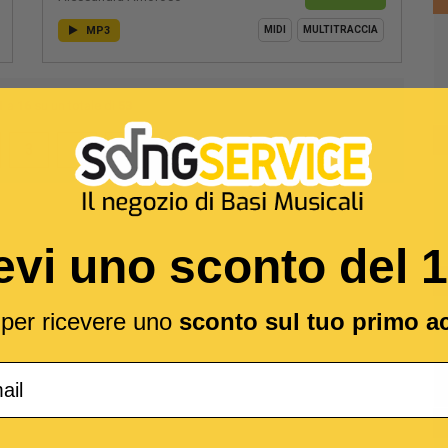
MP3
MIDI
MULTITRACCIA
1
a
16
su un totale di
53
3
4
evi uno sconto del 
l per ricevere uno
sconto sul tuo primo a