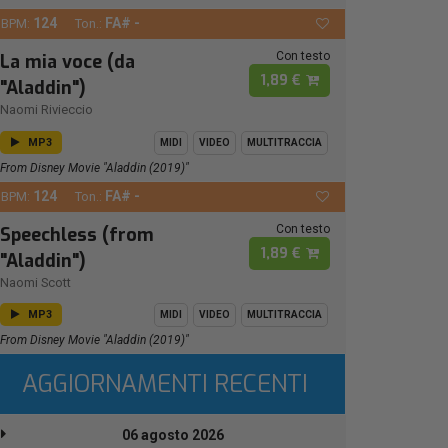
124
FA# -
BPM:
Ton.:
Con testo
La mia voce (da
1,89 €
"Aladdin")
Naomi Rivieccio
MP3
MIDI
VIDEO
MULTITRACCIA
From Disney Movie "Aladdin (2019)"
124
FA# -
BPM:
Ton.:
Con testo
Speechless (from
1,89 €
"Aladdin")
Naomi Scott
MP3
MIDI
VIDEO
MULTITRACCIA
From Disney Movie "Aladdin (2019)"
AGGIORNAMENTI RECENTI
06 agosto 2026