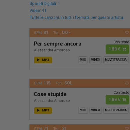
Spartiti Digitali: 1
Video: 41
Tutte le canzoni, in tutti i formati, per questo artista.
81
DO -
BPM:
Ton.:
Con testo
Per sempre ancora
1,89 €
Alessandra Amoroso
MP3
MIDI
VIDEO
MULTITRACCIA
115
SOL
BPM:
Ton.:
Con testo
Cose stupide
1,89 €
Alessandra Amoroso
MP3
MIDI
VIDEO
MULTITRACCIA
71
SI
BPM:
Ton.: