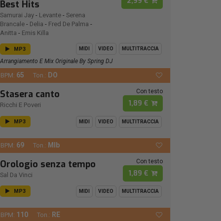
2,99 €
Best Hits
Samurai Jay
-
Levante
-
Serena
Brancale
-
Delia
-
Fred De Palma
-
Anitta
-
Emis Killa
MP3
MIDI
VIDEO
MULTITRACCIA
Arrangiamento E Mix Originale By Spring DJ
65
DO
BPM:
Ton.:
Con testo
Stasera canto
1,89 €
Ricchi E Poveri
MP3
MIDI
VIDEO
MULTITRACCIA
69
MIb
BPM:
Ton.:
Con testo
Orologio senza tempo
1,89 €
Sal Da Vinci
MP3
MIDI
VIDEO
MULTITRACCIA
110
RE
BPM:
Ton.: