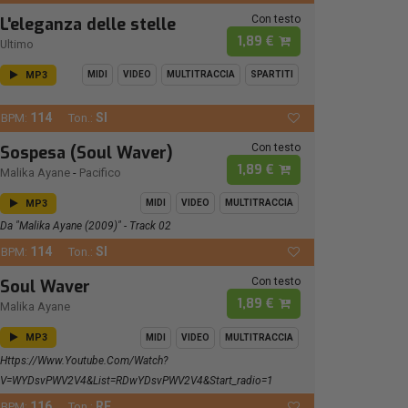
Con testo
L'eleganza delle stelle
1,89 €
Ultimo
MP3
MIDI
VIDEO
MULTITRACCIA
SPARTITI
114
SI
BPM:
Ton.:
Con testo
Sospesa (Soul Waver)
1,89 €
Malika Ayane
-
Pacifico
MP3
MIDI
VIDEO
MULTITRACCIA
Da "Malika Ayane (2009)" - Track 02
114
SI
BPM:
Ton.:
Con testo
Soul Waver
1,89 €
Malika Ayane
MP3
MIDI
VIDEO
MULTITRACCIA
Https://www.youtube.com/watch?
V=wYDsvPWV2V4&list=RDwYDsvPWV2V4&start_radio=1
116
RE
BPM:
Ton.: