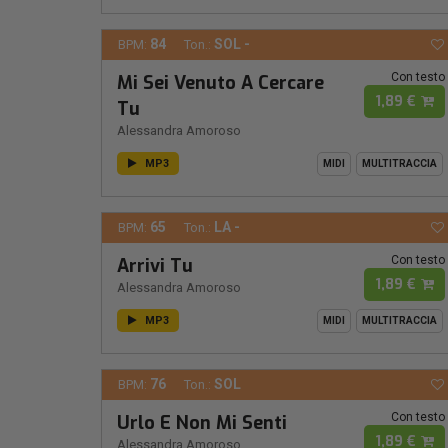
84
SOL -
BPM:
Ton.:
Con testo
Mi Sei Venuto A Cercare
1,89 €
Tu
Alessandra Amoroso
MP3
MIDI
MULTITRACCIA
65
LA -
BPM:
Ton.:
Con testo
Arrivi Tu
1,89 €
Alessandra Amoroso
MP3
MIDI
MULTITRACCIA
76
SOL
BPM:
Ton.:
Con testo
Urlo E Non Mi Senti
1,89 €
Alessandra Amoroso