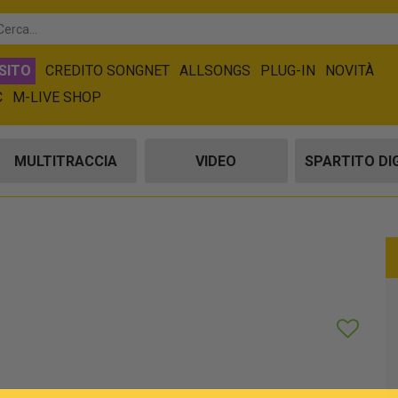
SITO
CREDITO SONGNET
ALLSONGS
PLUG-IN
NOVITÀ
C
M-LIVE SHOP
MULTITRACCIA
VIDEO
SPARTITO DI