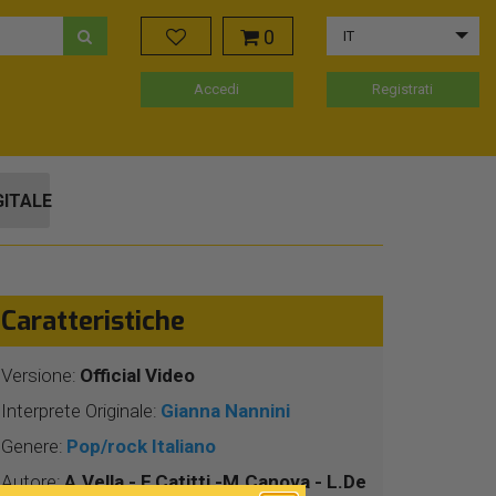
0
IT
Accedi
Registrati
GITALE
Caratteristiche
Versione:
Official Video
Interprete Originale:
Gianna Nannini
Genere:
Pop/rock Italiano
Autore:
A.Vella - F.Catitti -M.Canova - L.De