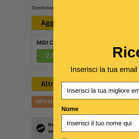
Questa base musicale è una cover del brano
Panoram
Aggiungi al Carrello
MIDI Con testo
Ric
2,19 €
Inserisci la tua emai
Altri formati
Email
MP3 KARAOKE
VIDEO
MULTITRACC
Nome
Novità della
Abbonament
settimana
Allsongs