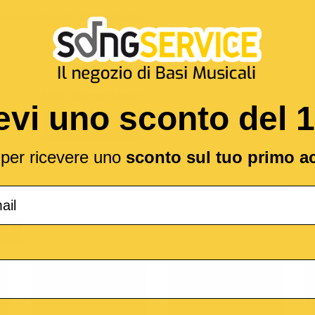
a
reso celebre da
Gianna Nannini
MIDI Senza testo
evi uno sconto del 
2,19 €
l per ricevere uno
sconto sul tuo primo a
(*
IA
o
M-Live
Medley