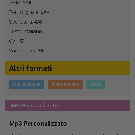
BPM:
118
Ton. originale:
LA-
Segnatura:
4/4
Testo:
Italiano
Cori:
Sì
Voce solista:
Sì
Altri formati
MIDI KARAOKE
MP3 KARAOKE
VIDEO
MP3 Personalizzato
Mp3 Personalizzato