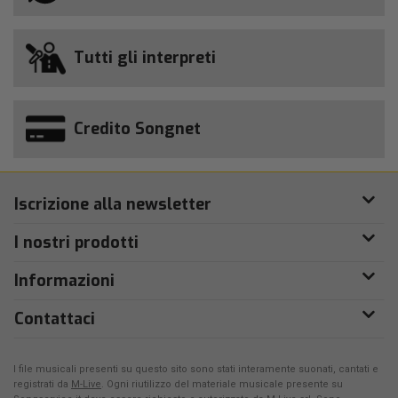
Tutti gli interpreti
Credito Songnet
Iscrizione alla newsletter
I nostri prodotti
Informazioni
Contattaci
I file musicali presenti su questo sito sono stati interamente suonati, cantati e
registrati da
M-Live
. Ogni riutilizzo del materiale musicale presente su