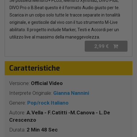
Se possiedi Merish5+ PLUS, Merish5 Xynthia2, DIVO Plus,
DIVO Pro o B.Beat questo è il formato Audio giusto per te.
Scarica in un colpo solo tutte le tracce separate in tonalità
originale, e gestiscile dal vivo con il tuo strumento M-Live
abilitato. Il progetto include Marker, Testi e Accordi per un
utilizzo live al massimo della maneggevolezza.
2,99 €
Caratteristiche
Versione:
Official Video
Interprete Originale:
Gianna Nannini
Genere:
Pop/rock Italiano
Autore:
A.Vella - F.Catitti -M.Canova - L.De
Crescenzo
Durata:
2 Min 48 Sec