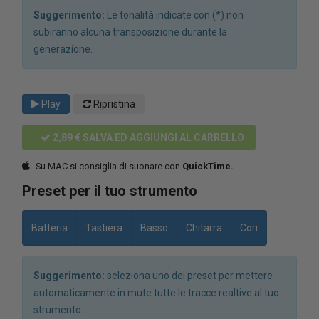
Suggerimento:
Le tonalità indicate con (*) non
subiranno alcuna transposizione durante la
generazione.
Play
Ripristina
2,89 €
SALVA ED AGGIUNGI AL CARRELLO
Su MAC si consiglia di suonare con
QuickTime.
Preset per il tuo strumento
Batteria
Tastiera
Basso
Chitarra
Cori
Suggerimento:
seleziona uno dei preset per mettere
automaticamente in mute tutte le tracce realtive al tuo
strumento.