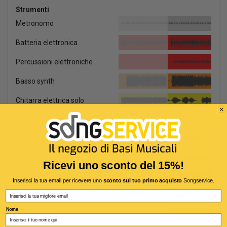
Strumenti
Metronomo
Batteria elettronica
Percussioni elettroniche
Basso synth
Chitarra elettrica solo
Chitarra stoppata
Chitarra clean
Chitarra distorta
Ricevi uno sconto del 15%!
Synth (filtro)
Inserisci la tua email per ricevere uno
sconto sul tuo primo acquisto
Songservice.
Email
Synth (onda quadra)
Nome
Synth (voci)