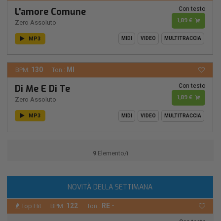
Con testo
L'amore Comune
1,89 €
Zero Assoluto
MP3
MIDI
VIDEO
MULTITRACCIA
130
MI
BPM:
Ton.:
Con testo
Di Me E Di Te
1,89 €
Zero Assoluto
MP3
MIDI
VIDEO
MULTITRACCIA
9
Elemento/i
NOVITÀ DELLA SETTIMANA
122
RE -
Top Hit
BPM:
Ton.: