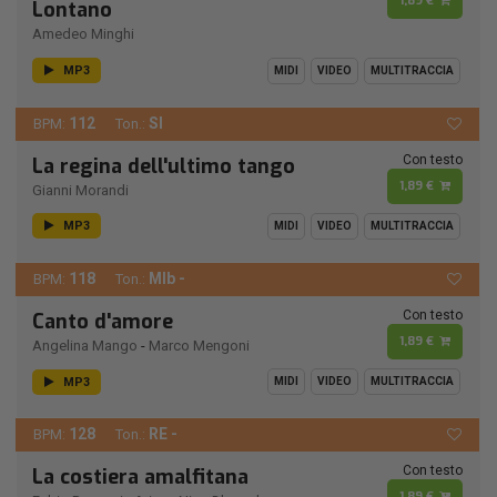
1,89 €
Lontano
Amedeo Minghi
MP3
MIDI
VIDEO
MULTITRACCIA
112
SI
BPM:
Ton.:
Con testo
La regina dell'ultimo tango
1,89 €
Gianni Morandi
MP3
MIDI
VIDEO
MULTITRACCIA
118
MIb -
BPM:
Ton.:
Con testo
Canto d'amore
1,89 €
Angelina Mango
-
Marco Mengoni
MP3
MIDI
VIDEO
MULTITRACCIA
128
RE -
BPM:
Ton.:
Con testo
La costiera amalfitana
1,89 €