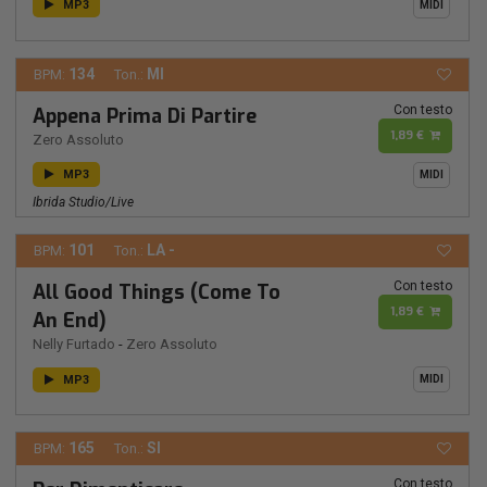
MP3
MIDI
134
MI
BPM:
Ton.:
Con testo
Appena Prima Di Partire
1,89 €
Zero Assoluto
MP3
MIDI
Ibrida Studio/live
101
LA -
BPM:
Ton.:
Con testo
All Good Things (Come To
1,89 €
An End)
Nelly Furtado
-
Zero Assoluto
MP3
MIDI
165
SI
BPM:
Ton.:
Con testo