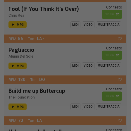
Con testo
Fool (If You Think It's Over)
1,89 €
Chris Rea
MP3
MIDI
VIDEO
MULTITRACCIA
56
LA -
BPM:
Ton.:
Con testo
Pagliaccio
1,89 €
Alunni Del Sole
MP3
MIDI
VIDEO
MULTITRACCIA
130
DO
BPM:
Ton.:
Con testo
Build me up Buttercup
1,89 €
The Foundation
MP3
MIDI
VIDEO
MULTITRACCIA
70
LA
BPM:
Ton.:
Con testo