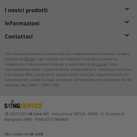
I nostri prodotti
Informazioni
Contattaci
I file musicali presenti su questo sito sono stati interamente suonati, cantati e
registrati da
M-Live
. Ogni riutilizzo del materiale musicale presente su
Songservice.it deve essere richiesto e autorizzato da
M-Live srl
. Sono
espressamente vietati i seguenti utilizzi: estrapolazioni e rielaborazione di una
o più tracce MIDI o audio di un singolo brano musicale, registrazione di una
base musicale o parte di essa, estrazione del testo presente all'interno dei file
musicali. (Aut. SIAE n. 1287/I/106)
© 2007-2021
M-Live Srl
- Via Luciona 1872/b, 47842 - S. Giovanni In
Marignano (RN) - P.IVA 03127860405
Sito creato da
M-LIVE