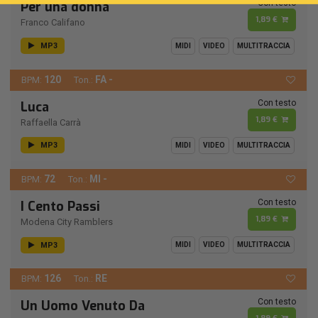
Con testo
Per una donna
1,89 €
Franco Califano
MP3
MIDI
VIDEO
MULTITRACCIA
120
FA -
BPM:
Ton.:
Con testo
Luca
1,89 €
Raffaella Carrà
MP3
MIDI
VIDEO
MULTITRACCIA
72
MI -
BPM:
Ton.:
Con testo
I Cento Passi
1,89 €
Modena City Ramblers
MP3
MIDI
VIDEO
MULTITRACCIA
126
RE
BPM:
Ton.:
Con testo
Un Uomo Venuto Da