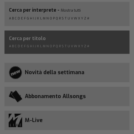
Cerca per interprete -
Mostra tutti
A
B
C
D
E
F
G
H
I
J
K
L
M
N
O
P
Q
R
S
T
U
V
W
X
Y
Z
#
Cerca per titolo
A
B
C
D
E
F
G
H
I
J
K
L
M
N
O
P
Q
R
S
T
U
V
W
X
Y
Z
#
Novità della settimana
Abbonamento Allsongs
M-Live