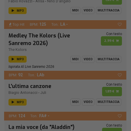
Fabio Rovazzi
-
Arisa
-
Nino D'angelo
MP3
MIDI
VIDEO
MULTITRACCIA
125
LA -
Top Hit
BPM:
Ton.:
Con testo
Medley The Kolors (Live
2,99 €
Sanremo 2026)
The Kolors
MP3
MIDI
VIDEO
MULTITRACCIA
Ispirata Al Live Sanremo 2026
92
LAb
BPM:
Ton.:
Con testo
L'ultima canzone
1,89 €
Biagio Antonacci
-
Juli
MP3
MIDI
VIDEO
MULTITRACCIA
124
FA# -
BPM:
Ton.:
Con testo
La mia voce (da "Aladdin")