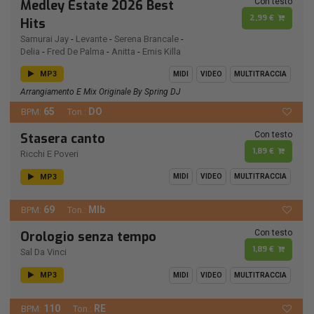
Con testo
Medley Estate 2026 Best
2,99 €
Hits
Samurai Jay
-
Levante
-
Serena Brancale
-
Delia
-
Fred De Palma
-
Anitta
-
Emis Killa
MP3
MIDI
VIDEO
MULTITRACCIA
Arrangiamento E Mix Originale By Spring DJ
65
DO
BPM:
Ton.:
Con testo
Stasera canto
1,89 €
Ricchi E Poveri
MP3
MIDI
VIDEO
MULTITRACCIA
69
MIb
BPM:
Ton.:
Con testo
Orologio senza tempo
1,89 €
Sal Da Vinci
MP3
MIDI
VIDEO
MULTITRACCIA
110
RE
BPM:
Ton.: