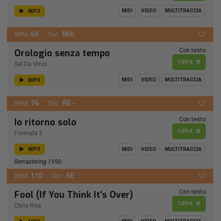
MP3
MIDI
VIDEO
MULTITRACCIA
69
MIb
BPM:
Ton.:
Con testo
Orologio senza tempo
1,89 €
Sal Da Vinci
MP3
MIDI
VIDEO
MULTITRACCIA
76
RE -
BPM:
Ton.:
Con testo
Io ritorno solo
1,89 €
Formula 3
MP3
MIDI
VIDEO
MULTITRACCIA
Remastering 1990
110
RE
BPM:
Ton.:
Con testo
Fool (If You Think It's Over)
1,89 €
Chris Rea