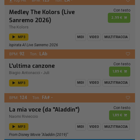
Top Hit
BPM:
Ton.:
Con testo
Medley The Kolors (Live
2,99 €
Sanremo 2026)
The Kolors
MP3
MIDI
VIDEO
MULTITRACCIA
Ispirata Al Live Sanremo 2026
92
LAb
BPM:
Ton.:
Con testo
L'ultima canzone
1,89 €
Biagio Antonacci
-
Juli
MP3
MIDI
VIDEO
MULTITRACCIA
124
FA# -
BPM:
Ton.:
Con testo
La mia voce (da "Aladdin")
1,89 €
Naomi Rivieccio
MP3
MIDI
VIDEO
MULTITRACCIA
From Disney Movie "Aladdin (2019)"