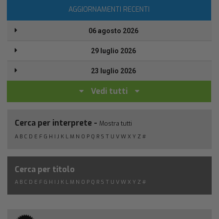
AGGIORNAMENTI RECENTI
06 agosto 2026
29 luglio 2026
23 luglio 2026
Vedi tutti
Cerca per interprete -
Mostra tutti
A
B
C
D
E
F
G
H
I
J
K
L
M
N
O
P
Q
R
S
T
U
V
W
X
Y
Z
#
Cerca per titolo
A
B
C
D
E
F
G
H
I
J
K
L
M
N
O
P
Q
R
S
T
U
V
W
X
Y
Z
#