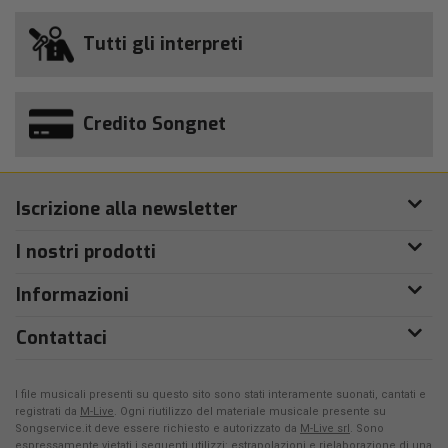
Tutti gli interpreti
Credito Songnet
Iscrizione alla newsletter
I nostri prodotti
Informazioni
Contattaci
I file musicali presenti su questo sito sono stati interamente suonati, cantati e
registrati da
M-Live
. Ogni riutilizzo del materiale musicale presente su
Songservice.it deve essere richiesto e autorizzato da
M-Live srl
. Sono
espressamente vietati i seguenti utilizzi: estrapolazioni e rielaborazione di una