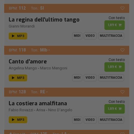
112
SI
BPM:
Ton.:
Con testo
La regina dell'ultimo tango
1,89 €
Gianni Morandi
MP3
MIDI
VIDEO
MULTITRACCIA
118
MIb -
BPM:
Ton.:
Con testo
Canto d'amore
1,89 €
Angelina Mango
-
Marco Mengoni
MP3
MIDI
VIDEO
MULTITRACCIA
128
RE -
BPM:
Ton.:
Con testo
La costiera amalfitana
1,89 €
Fabio Rovazzi
-
Arisa
-
Nino D'angelo
MP3
MIDI
VIDEO
MULTITRACCIA
125
LA -