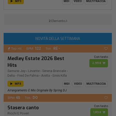
MP3
MIDI
VIDEO
MULTITRACCIA
2
Elemento/i
NOVITÀ DELLA SETTIMANA
122
RE -
Top Hit
BPM:
Ton.:
Con testo
Medley Estate 2026 Best
2,99 €
Hits
Samurai Jay
-
Levante
-
Serena Brancale
-
Delia
-
Fred De Palma
-
Anitta
-
Emis Killa
MP3
MIDI
VIDEO
MULTITRACCIA
Arrangiamento E Mix Originale By Spring DJ
65
DO
BPM:
Ton.:
Con testo
Stasera canto
1,89 €
Ricchi E Poveri