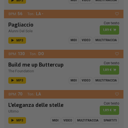
MP3
MIDI
VIDEO
MULTITRACCIA
56
LA -
BPM:
Ton.:
Con testo
Pagliaccio
1,89 €
Alunni Del Sole
MP3
MIDI
VIDEO
MULTITRACCIA
130
DO
BPM:
Ton.:
Con testo
Build me up Buttercup
1,89 €
The Foundation
MP3
MIDI
VIDEO
MULTITRACCIA
70
LA
BPM:
Ton.:
Con testo
L'eleganza delle stelle
1,89 €
Ultimo
MP3
MIDI
VIDEO
MULTITRACCIA
SPARTITI