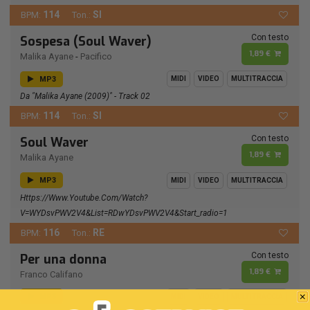
114
SI
BPM:
Ton.:
Con testo
Sospesa (Soul Waver)
1,89 €
Malika Ayane
-
Pacifico
MP3
MIDI
VIDEO
MULTITRACCIA
Da "Malika Ayane (2009)" - Track 02
114
SI
BPM:
Ton.:
Con testo
Soul Waver
1,89 €
Malika Ayane
MP3
MIDI
VIDEO
MULTITRACCIA
Https://www.youtube.com/watch?
V=wYDsvPWV2V4&list=RDwYDsvPWV2V4&start_radio=1
116
RE
BPM:
Ton.:
Con testo
Per una donna
1,89 €
Franco Califano
MP3
MIDI
VIDEO
MULTITRACCIA