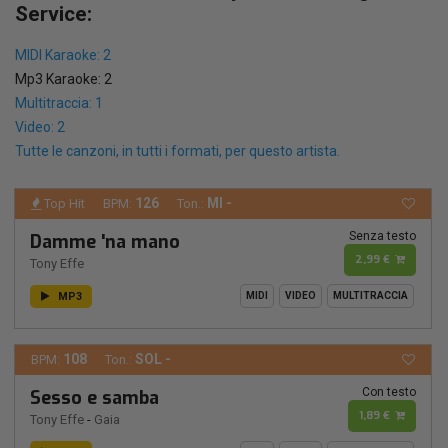
Service:
MIDI Karaoke: 2
Mp3 Karaoke: 2
Multitraccia: 1
Video: 2
Tutte le canzoni, in tutti i formati, per questo artista.
126
MI -
Top Hit
BPM:
Ton.:
Senza testo
Damme 'na mano
2,99 €
Tony Effe
MP3
MIDI
VIDEO
MULTITRACCIA
108
SOL -
BPM:
Ton.:
Con testo
Sesso e samba
1,89 €
Tony Effe
-
Gaia