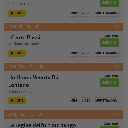
1,89 €
Raffaella Carrà
MP3
MIDI
VIDEO
MULTITRACCIA
72
MI -
BPM:
Ton.:
Con testo
I Cento Passi
1,89 €
Modena City Ramblers
MP3
MIDI
VIDEO
MULTITRACCIA
126
RE
BPM:
Ton.:
Con testo
Un Uomo Venuto Da
1,89 €
Lontano
Amedeo Minghi
MP3
MIDI
VIDEO
MULTITRACCIA
112
SI
BPM:
Ton.:
Con testo
La regina dell'ultimo tango