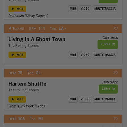
MP3
MIDI
VIDEO
MULTITRACCIA
Dall’album "sticky Fingers"
111
LA -
Top Hit
BPM:
Ton.:
Con testo
Living In A Ghost Town
2,99 €
The Rolling Stones
MP3
MIDI
VIDEO
MULTITRACCIA
75
SI -
BPM:
Ton.:
Con testo
Harlem Shuffle
1,89 €
The Rolling Stones
MP3
MIDI
VIDEO
MULTITRACCIA
From "dirty Work (1986)"
106
MI
BPM:
Ton.: