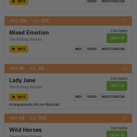
MP3
VIDEO
MULTITRACCIA
136
SOL
BPM:
Ton.:
Con testo
Mixed Emotion
1,89 €
The Rolling Stones
MP3
MIDI
VIDEO
MULTITRACCIA
90
RE
BPM:
Ton.:
Con testo
Lady Jane
1,89 €
The Rolling Stones
MP3
MIDI
VIDEO
MULTITRACCIA
Arrangiamento M-Live Musiclab
58
SOL
BPM:
Ton.:
Con testo
Wild Horses
1,89 €
The Rolling Stones