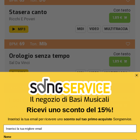
65
DO
BPM:
Ton.:
Con testo
Stasera canto
1,89 €
Ricchi E Poveri
MP3
MIDI
VIDEO
MULTITRACCIA
69
MIb
BPM:
Ton.:
Con testo
Orologio senza tempo
1,89 €
Sal Da Vinci
MP3
MIDI
VIDEO
MULTITRACCIA
110
RE
BPM:
Ton.:
Con testo
Fool (If You Think It's Over)
1,89 €
Chris Rea
Ricevi uno sconto del 15%!
MP3
MIDI
VIDEO
MULTITRACCIA
Inserisci la tua email per ricevere uno
sconto sul tuo primo acquisto
Songservice.
Email
56
LA -
BPM:
Ton.:
Nome