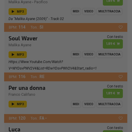
1,89 €
Malika Ayane
-
Pacifico
MP3
MIDI
VIDEO
MULTITRACCIA
Da "Malika Ayane (2009)" - Track 02
114
SI
BPM:
Ton.:
Con testo
Soul Waver
1,89 €
Malika Ayane
MP3
MIDI
VIDEO
MULTITRACCIA
Https://www.youtube.com/watch?
V=wYDsvPWV2V4&list=RDwYDsvPWV2V4&start_radio=1
116
RE
BPM:
Ton.:
Con testo
Per una donna
1,89 €
Franco Califano
MP3
MIDI
VIDEO
MULTITRACCIA
120
FA -
BPM:
Ton.:
Con testo
Luca