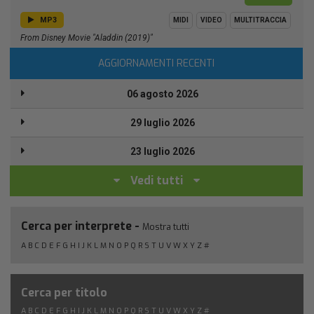
MP3
MIDI
VIDEO
MULTITRACCIA
From Disney Movie "Aladdin (2019)"
AGGIORNAMENTI RECENTI
06 agosto 2026
29 luglio 2026
23 luglio 2026
Vedi tutti
Cerca per interprete -
Mostra tutti
A
B
C
D
E
F
G
H
I
J
K
L
M
N
O
P
Q
R
S
T
U
V
W
X
Y
Z
#
Cerca per titolo
A
B
C
D
E
F
G
H
I
J
K
L
M
N
O
P
Q
R
S
T
U
V
W
X
Y
Z
#