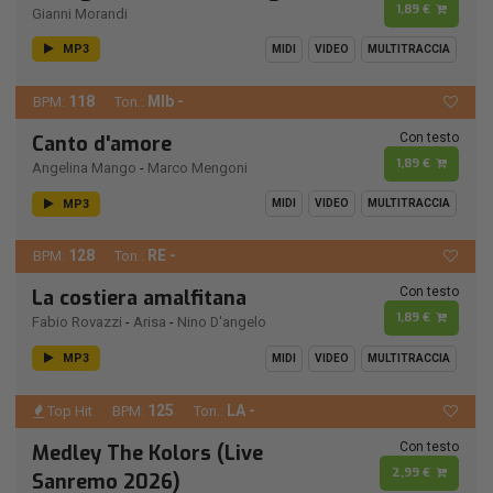
1,89 €
Gianni Morandi
MP3
MIDI
VIDEO
MULTITRACCIA
118
MIb -
BPM:
Ton.:
Con testo
Canto d'amore
1,89 €
Angelina Mango
-
Marco Mengoni
MP3
MIDI
VIDEO
MULTITRACCIA
128
RE -
BPM:
Ton.:
Con testo
La costiera amalfitana
1,89 €
Fabio Rovazzi
-
Arisa
-
Nino D'angelo
MP3
MIDI
VIDEO
MULTITRACCIA
125
LA -
Top Hit
BPM:
Ton.:
Con testo
Medley The Kolors (Live
2,99 €
Sanremo 2026)