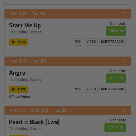
122
FA
BPM:
Ton.:
Con testo
Start Me Up
1,89 €
The Rolling Stones
MP3
MIDI
VIDEO
MULTITRACCIA
113
MI
BPM:
Ton.:
Con testo
Angry
1,89 €
The Rolling Stones
MP3
MIDI
VIDEO
MULTITRACCIA
Official Video
151
MI -
Top Hit
BPM:
Ton.:
Con testo
Paint it Black (Live)
2,99 €
The Rolling Stones