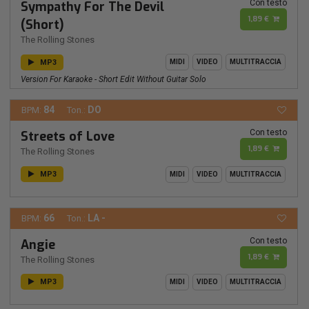
Con testo
Sympathy For The Devil
1,89 €
(Short)
The Rolling Stones
MP3
MIDI
VIDEO
MULTITRACCIA
Version For Karaoke - Short Edit Without Guitar Solo
84
DO
BPM:
Ton.:
Con testo
Streets of Love
1,89 €
The Rolling Stones
MP3
MIDI
VIDEO
MULTITRACCIA
66
LA -
BPM:
Ton.:
Con testo
Angie
1,89 €
The Rolling Stones
MP3
MIDI
VIDEO
MULTITRACCIA