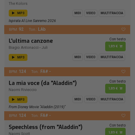
The Kolors
MP3
MIDI
VIDEO
MULTITRACCIA
Ispirata Al Live Sanremo 2026
92
LAb
BPM:
Ton.:
Con testo
L'ultima canzone
1,89 €
Biagio Antonacci
-
Juli
MP3
MIDI
VIDEO
MULTITRACCIA
124
FA# -
BPM:
Ton.:
Con testo
La mia voce (da "Aladdin")
1,89 €
Naomi Rivieccio
MP3
MIDI
VIDEO
MULTITRACCIA
From Disney Movie "Aladdin (2019)"
124
FA# -
BPM:
Ton.:
Con testo
Speechless (from "Aladdin")
1,89 €
Naomi Scott