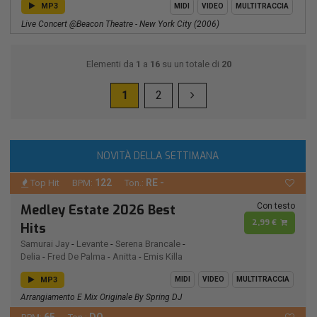
MP3
MIDI
VIDEO
MULTITRACCIA
Live Concert @Beacon Theatre - New York City (2006)
Elementi da
1
a
16
su un totale di
20
1
2
NOVITÀ DELLA SETTIMANA
122
RE -
Top Hit
BPM:
Ton.:
Con testo
Medley Estate 2026 Best
2,99 €
Hits
Samurai Jay
-
Levante
-
Serena Brancale
-
Delia
-
Fred De Palma
-
Anitta
-
Emis Killa
MP3
MIDI
VIDEO
MULTITRACCIA
Arrangiamento E Mix Originale By Spring DJ