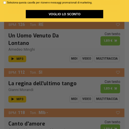
1,89 €
Modena City Ramblers
Seleziona questa casella per ricevere messaggi promozionali di marketing.
MP3
MIDI
VIDEO
MULTITRACCIA
VOGLIO LO SCONTO
126
RE
BPM:
Ton.:
Con testo
Un Uomo Venuto Da
1,89 €
Lontano
Amedeo Minghi
MP3
MIDI
VIDEO
MULTITRACCIA
112
SI
BPM:
Ton.:
Con testo
La regina dell'ultimo tango
1,89 €
Gianni Morandi
MP3
MIDI
VIDEO
MULTITRACCIA
118
MIb -
BPM:
Ton.:
Con testo
Canto d'amore
1,89 €