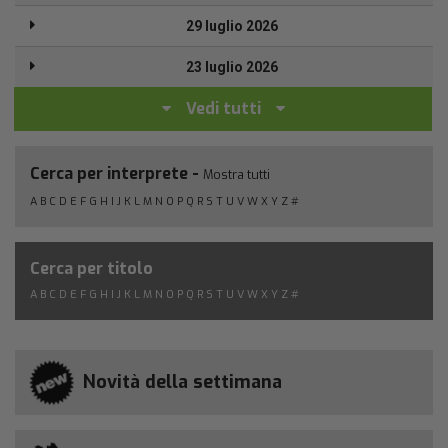
29 luglio 2026
23 luglio 2026
Vedi tutti
Cerca per interprete -
Mostra tutti
A
B
C
D
E
F
G
H
I
J
K
L
M
N
O
P
Q
R
S
T
U
V
W
X
Y
Z
#
Cerca per titolo
A
B
C
D
E
F
G
H
I
J
K
L
M
N
O
P
Q
R
S
T
U
V
W
X
Y
Z
#
Novità della settimana