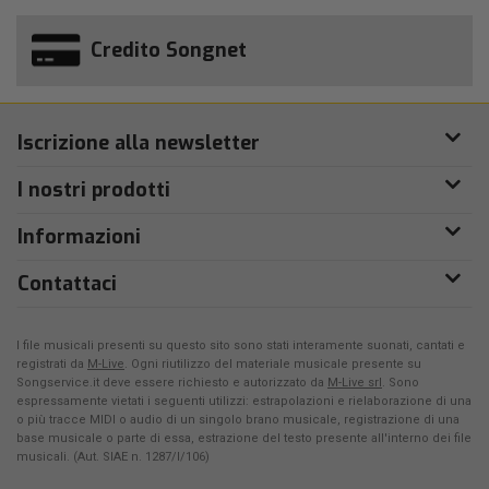
Credito Songnet
Iscrizione alla newsletter
I nostri prodotti
Informazioni
Contattaci
I file musicali presenti su questo sito sono stati interamente suonati, cantati e
registrati da
M-Live
. Ogni riutilizzo del materiale musicale presente su
Songservice.it deve essere richiesto e autorizzato da
M-Live srl
. Sono
espressamente vietati i seguenti utilizzi: estrapolazioni e rielaborazione di una
o più tracce MIDI o audio di un singolo brano musicale, registrazione di una
base musicale o parte di essa, estrazione del testo presente all'interno dei file
musicali. (Aut. SIAE n. 1287/I/106)