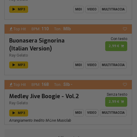
MP3
MIDI
VIDEO
MULTITRACCIA
110
MIb
Top Hit
BPM:
Ton.:
Con testo
Buonasera Signorina
2,99 €
(Italian Version)
Ray Gelato
MP3
MIDI
VIDEO
MULTITRACCIA
168
SIb -
Top Hit
BPM:
Ton.:
Senza testo
Medley Jive Boogie - Vol.2
2,99 €
Ray Gelato
MP3
MIDI
VIDEO
MULTITRACCIA
Arrangiamento Inedito M-Live Musiclab