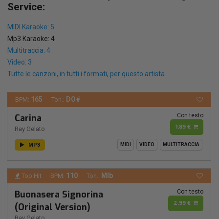
Service:
MIDI Karaoke: 5
Mp3 Karaoke: 4
Multitraccia: 4
Video: 3
Tutte le canzoni, in tutti i formati, per questo artista.
165
DO#
BPM:
Ton.:
Con testo
Carina
1,89 €
Ray Gelato
MP3
MIDI
VIDEO
MULTITRACCIA
110
MIb
Top Hit
BPM:
Ton.:
Con testo
Buonasera Signorina
2,99 €
(Original Version)
Ray Gelato