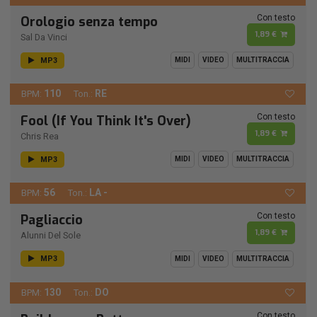
Con testo
Orologio senza tempo
1,89 €
Sal Da Vinci
MP3
MIDI
VIDEO
MULTITRACCIA
110
RE
BPM:
Ton.:
Con testo
Fool (If You Think It's Over)
1,89 €
Chris Rea
MP3
MIDI
VIDEO
MULTITRACCIA
56
LA -
BPM:
Ton.:
Con testo
Pagliaccio
1,89 €
Alunni Del Sole
MP3
MIDI
VIDEO
MULTITRACCIA
130
DO
BPM:
Ton.:
Con testo