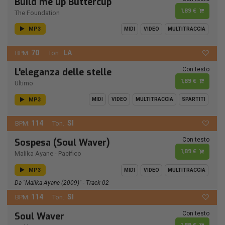
Build me up Buttercup
1,89 €
The Foundation
MP3
MIDI
VIDEO
MULTITRACCIA
70
LA
BPM:
Ton.:
Con testo
L'eleganza delle stelle
1,89 €
Ultimo
MP3
MIDI
VIDEO
MULTITRACCIA
SPARTITI
114
SI
BPM:
Ton.:
Con testo
Sospesa (Soul Waver)
1,89 €
Malika Ayane
-
Pacifico
MP3
MIDI
VIDEO
MULTITRACCIA
Da "Malika Ayane (2009)" - Track 02
114
SI
BPM:
Ton.:
Con testo
Soul Waver