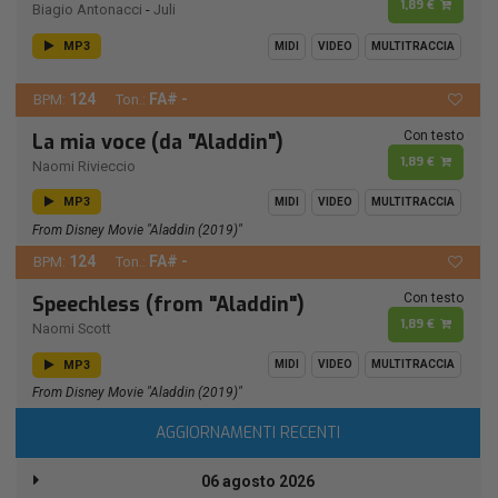
1,89 €
Biagio Antonacci
-
Juli
MP3
MIDI
VIDEO
MULTITRACCIA
124
FA# -
BPM:
Ton.:
Con testo
La mia voce (da "Aladdin")
1,89 €
Naomi Rivieccio
MP3
MIDI
VIDEO
MULTITRACCIA
From Disney Movie "Aladdin (2019)"
124
FA# -
BPM:
Ton.:
Con testo
Speechless (from "Aladdin")
1,89 €
Naomi Scott
MP3
MIDI
VIDEO
MULTITRACCIA
From Disney Movie "Aladdin (2019)"
AGGIORNAMENTI RECENTI
06 agosto 2026