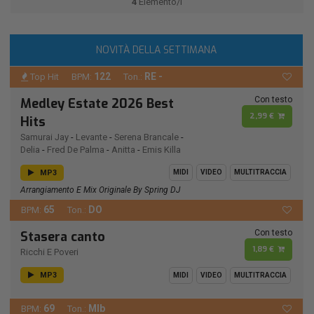
4
Elemento/i
NOVITÀ DELLA SETTIMANA
122
RE -
Top Hit
BPM:
Ton.:
Con testo
Medley Estate 2026 Best
2,99 €
Hits
Samurai Jay
-
Levante
-
Serena Brancale
-
Delia
-
Fred De Palma
-
Anitta
-
Emis Killa
MP3
MIDI
VIDEO
MULTITRACCIA
Arrangiamento E Mix Originale By Spring DJ
65
DO
BPM:
Ton.:
Con testo
Stasera canto
1,89 €
Ricchi E Poveri
MP3
MIDI
VIDEO
MULTITRACCIA
69
MIb
BPM:
Ton.: