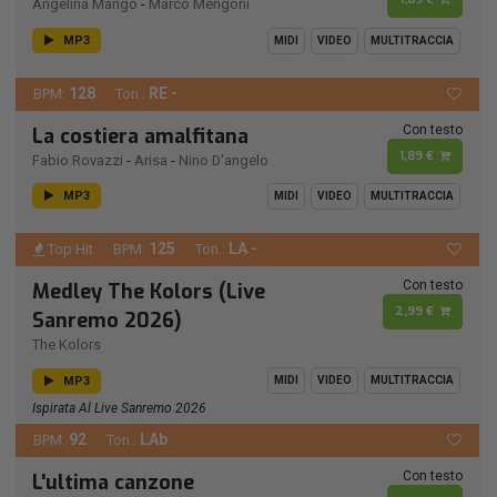
Angelina Mango
-
Marco Mengoni
MP3
MIDI
VIDEO
MULTITRACCIA
128
RE -
BPM:
Ton.:
Con testo
La costiera amalfitana
1,89 €
Fabio Rovazzi
-
Arisa
-
Nino D'angelo
MP3
MIDI
VIDEO
MULTITRACCIA
125
LA -
Top Hit
BPM:
Ton.:
Con testo
Medley The Kolors (Live
2,99 €
Sanremo 2026)
The Kolors
MP3
MIDI
VIDEO
MULTITRACCIA
Ispirata Al Live Sanremo 2026
92
LAb
BPM:
Ton.:
Con testo
L'ultima canzone