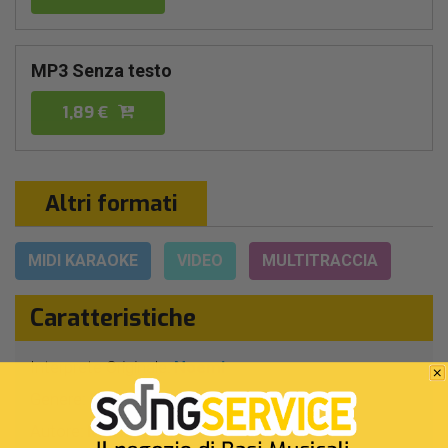
MP3 Senza testo
1,89 €
Altri formati
MIDI KARAOKE
VIDEO
MULTITRACCIA
Caratteristiche
Interprete Originale:
Noemi
Genere:
Pop/rock Italiano
Autore:
M.Ciappelli - A.Flora - S.De Donato