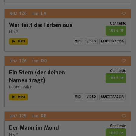
126
LA
BPM:
Ton.:
Con testo
Wer teilt die Farben aus
1,89 €
Nik P
MP3
MIDI
VIDEO
MULTITRACCIA
126
DO
BPM:
Ton.:
Con testo
Ein Stern (der deinen
1,89 €
Namen trägt)
Dj Otzi
-
Nik P
MP3
MIDI
VIDEO
MULTITRACCIA
125
RE
BPM:
Ton.:
Con testo
Der Mann im Mond
1,89 €
Nik P