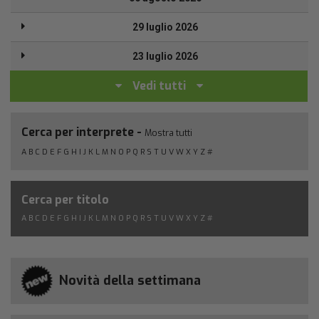
29 luglio 2026
23 luglio 2026
Vedi tutti
Cerca per interprete -
Mostra tutti
A
B
C
D
E
F
G
H
I
J
K
L
M
N
O
P
Q
R
S
T
U
V
W
X
Y
Z
#
Cerca per titolo
A
B
C
D
E
F
G
H
I
J
K
L
M
N
O
P
Q
R
S
T
U
V
W
X
Y
Z
#
Novità della settimana