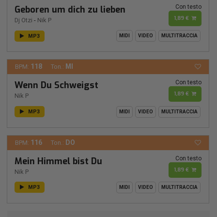
Con testo
Geboren um dich zu lieben
1,89 €
Dj Otzi
-
Nik P
MP3
MIDI
VIDEO
MULTITRACCIA
118
MI
BPM:
Ton.:
Con testo
Wenn Du Schweigst
1,89 €
Nik P
MP3
MIDI
VIDEO
MULTITRACCIA
116
DO
BPM:
Ton.:
Con testo
Mein Himmel bist Du
1,89 €
Nik P
MP3
MIDI
VIDEO
MULTITRACCIA