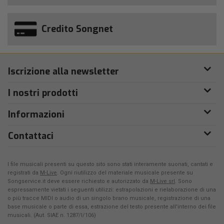
Credito Songnet
Iscrizione alla newsletter
I nostri prodotti
Informazioni
Contattaci
I file musicali presenti su questo sito sono stati interamente suonati, cantati e
registrati da
M-Live
. Ogni riutilizzo del materiale musicale presente su
Songservice.it deve essere richiesto e autorizzato da
M-Live srl
. Sono
espressamente vietati i seguenti utilizzi: estrapolazioni e rielaborazione di una
o più tracce MIDI o audio di un singolo brano musicale, registrazione di una
base musicale o parte di essa, estrazione del testo presente all'interno dei file
musicali. (Aut. SIAE n. 1287/I/106)