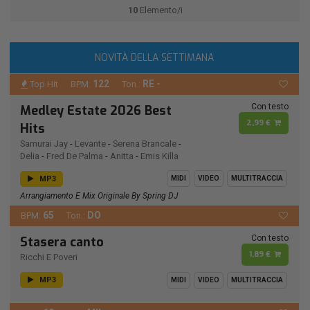
10
Elemento/i
NOVITÀ DELLA SETTIMANA
122
RE -
Top Hit
BPM:
Ton.:
Con testo
Medley Estate 2026 Best
2,99 €
Hits
Samurai Jay
-
Levante
-
Serena Brancale
-
Delia
-
Fred De Palma
-
Anitta
-
Emis Killa
MP3
MIDI
VIDEO
MULTITRACCIA
Arrangiamento E Mix Originale By Spring DJ
65
DO
BPM:
Ton.:
Con testo
Stasera canto
1,89 €
Ricchi E Poveri
MP3
MIDI
VIDEO
MULTITRACCIA