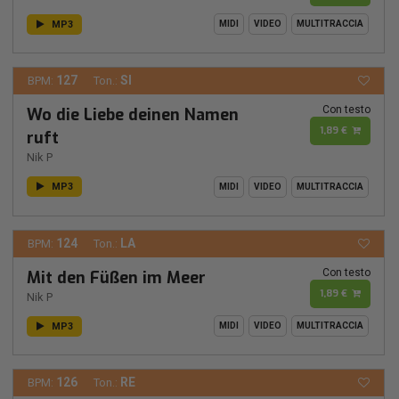
MP3
MIDI
VIDEO
MULTITRACCIA
127
SI
BPM:
Ton.:
Con testo
Wo die Liebe deinen Namen
1,89 €
ruft
Nik P
MP3
MIDI
VIDEO
MULTITRACCIA
124
LA
BPM:
Ton.:
Con testo
Mit den Füßen im Meer
1,89 €
Nik P
MP3
MIDI
VIDEO
MULTITRACCIA
126
RE
BPM:
Ton.: