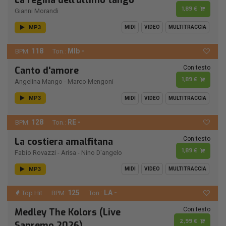
La regina dell'ultimo tango
1,89 €
Gianni Morandi
MP3
MIDI
VIDEO
MULTITRACCIA
118
MIb -
BPM:
Ton.:
Con testo
Canto d'amore
1,89 €
Angelina Mango
-
Marco Mengoni
MP3
MIDI
VIDEO
MULTITRACCIA
128
RE -
BPM:
Ton.:
Con testo
La costiera amalfitana
1,89 €
Fabio Rovazzi
-
Arisa
-
Nino D'angelo
MP3
MIDI
VIDEO
MULTITRACCIA
125
LA -
Top Hit
BPM:
Ton.:
Con testo
Medley The Kolors (Live
2,99 €
Sanremo 2026)