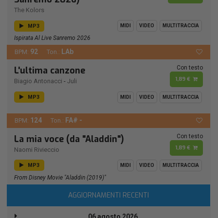
The Kolors
MP3
MIDI
VIDEO
MULTITRACCIA
Ispirata Al Live Sanremo 2026
92
LAb
BPM:
Ton.:
Con testo
L'ultima canzone
1,89 €
Biagio Antonacci
-
Juli
MP3
MIDI
VIDEO
MULTITRACCIA
124
FA# -
BPM:
Ton.:
Con testo
La mia voce (da "Aladdin")
1,89 €
Naomi Rivieccio
MP3
MIDI
VIDEO
MULTITRACCIA
From Disney Movie "Aladdin (2019)"
AGGIORNAMENTI RECENTI
06 agosto 2026