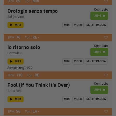
69
MIb
BPM:
Ton.:
Con testo
Orologio senza tempo
1,89 €
Sal Da Vinci
MP3
MIDI
VIDEO
MULTITRACCIA
76
RE -
BPM:
Ton.:
Con testo
Io ritorno solo
1,89 €
Formula 3
MP3
MIDI
VIDEO
MULTITRACCIA
Remastering 1990
110
RE
BPM:
Ton.:
Con testo
Fool (If You Think It's Over)
1,89 €
Chris Rea
MP3
MIDI
VIDEO
MULTITRACCIA
56
LA -
BPM:
Ton.: