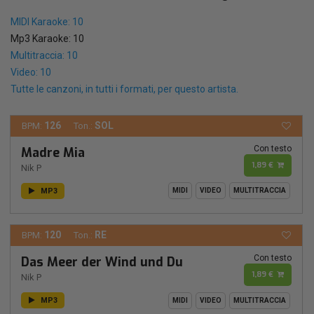
MIDI Karaoke: 10
Mp3 Karaoke: 10
Multitraccia: 10
Video: 10
Tutte le canzoni, in tutti i formati, per questo artista.
126
SOL
BPM:
Ton.:
Con testo
Madre Mia
1,89 €
Nik P
MP3
MIDI
VIDEO
MULTITRACCIA
120
RE
BPM:
Ton.:
Con testo
Das Meer der Wind und Du
1,89 €
Nik P
MP3
MIDI
VIDEO
MULTITRACCIA