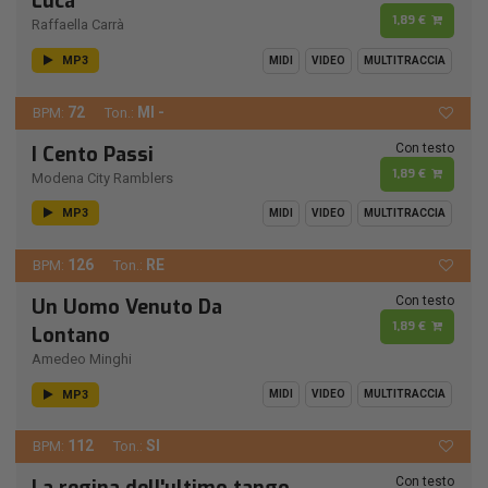
Luca
1,89 €
Raffaella Carrà
MP3
MIDI
VIDEO
MULTITRACCIA
72
MI -
BPM:
Ton.:
Con testo
I Cento Passi
1,89 €
Modena City Ramblers
MP3
MIDI
VIDEO
MULTITRACCIA
126
RE
BPM:
Ton.:
Con testo
Un Uomo Venuto Da
1,89 €
Lontano
Amedeo Minghi
MP3
MIDI
VIDEO
MULTITRACCIA
112
SI
BPM:
Ton.:
Con testo