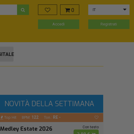
0
IT
Accedi
Registrati
GITALE
NOVITÀ DELLA SETTIMANA
122
RE -
Top Hit
BPM:
Ton.:
Con testo
Medley Estate 2026