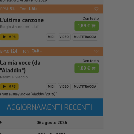
Ispirata Al Live Sanremo 2026
92
LAb
BPM:
Ton.:
Con testo
L'ultima canzone
1,89 €
Biagio Antonacci
-
Juli
MP3
MIDI
VIDEO
MULTITRACCIA
124
FA# -
BPM:
Ton.:
Con testo
La mia voce (da
1,89 €
"Aladdin")
Naomi Rivieccio
MP3
MIDI
VIDEO
MULTITRACCIA
From Disney Movie "Aladdin (2019)"
AGGIORNAMENTI RECENTI
06 agosto 2026