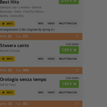
2,99 €
Best Hits
Samurai Jay
-
Levante
-
Serena
Brancale
-
Delia
-
Fred De Palma
-
Anitta
-
Emis Killa
MP3
MIDI
VIDEO
MULTITRACCIA
Arrangiamento E Mix Originale By Spring DJ
65
DO
BPM:
Ton.:
Con testo
Stasera canto
1,89 €
Ricchi E Poveri
MP3
MIDI
VIDEO
MULTITRACCIA
69
MIb
BPM:
Ton.:
Con testo
Orologio senza tempo
1,89 €
Sal Da Vinci
MP3
MIDI
VIDEO
MULTITRACCIA
76
RE -
BPM:
Ton.: