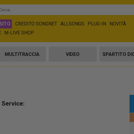
SITO
CREDITO SONGNET
ALLSONGS
PLUG-IN
NOVITÀ
C
M-LIVE SHOP
MULTITRACCIA
VIDEO
SPARTITO DI
 Service: