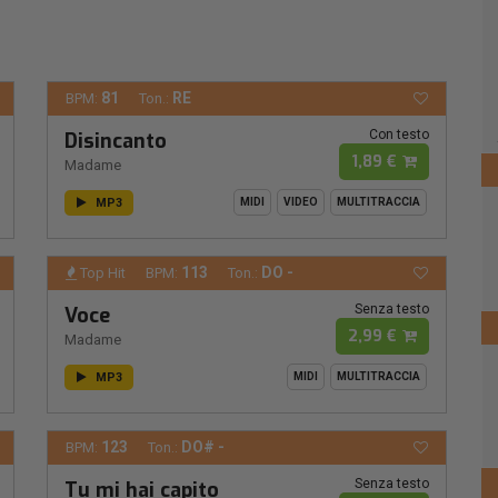
81
RE
BPM:
Ton.:
Con testo
Disincanto
1,89 €
Madame
MP3
MIDI
VIDEO
MULTITRACCIA
113
DO -
Top Hit
BPM:
Ton.:
Senza testo
Voce
2,99 €
Madame
MP3
MIDI
MULTITRACCIA
123
DO# -
BPM:
Ton.:
Senza testo
Tu mi hai capito