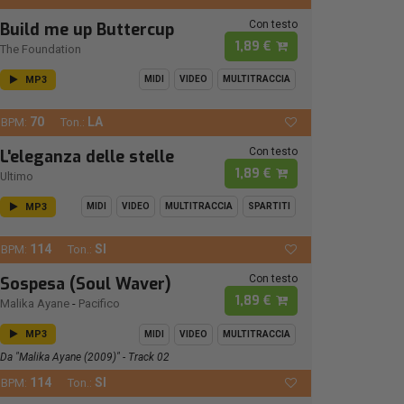
Con testo
Build me up Buttercup
1,89 €
The Foundation
MP3
MIDI
VIDEO
MULTITRACCIA
70
LA
BPM:
Ton.:
Con testo
L'eleganza delle stelle
1,89 €
Ultimo
MP3
MIDI
VIDEO
MULTITRACCIA
SPARTITI
114
SI
BPM:
Ton.:
Con testo
Sospesa (Soul Waver)
1,89 €
Malika Ayane
-
Pacifico
MP3
MIDI
VIDEO
MULTITRACCIA
Da "Malika Ayane (2009)" - Track 02
114
SI
BPM:
Ton.: