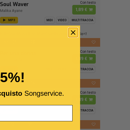
Con testo
Soul Waver
1,89 €
Malika Ayane
MP3
MIDI
VIDEO
MULTITRACCIA
Https://www.youtube.com/watch?
V=wYDsvPWV2V4&list=RDwYDsvPWV2V4&start_radio=1
116
RE
BPM:
Ton.:
Con testo
Per una donna
1,89 €
Franco Califano
MP3
MIDI
VIDEO
MULTITRACCIA
15%!
120
FA -
BPM:
Ton.:
cquisto
Songservice.
Con testo
Luca
1,89 €
Raffaella Carrà
MP3
MIDI
VIDEO
MULTITRACCIA
72
MI -
BPM:
Ton.: