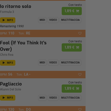
Con testo
Io ritorno solo
1,89 €
Formula 3
MP3
MIDI
VIDEO
MULTITRACCIA
Remastering 1990
110
RE
BPM:
Ton.:
Con testo
Fool (If You Think It's
1,89 €
Over)
Chris Rea
MP3
MIDI
VIDEO
MULTITRACCIA
56
LA -
BPM:
Ton.:
Con testo
Pagliaccio
1,89 €
Alunni Del Sole
MP3
MIDI
VIDEO
MULTITRACCIA
130
DO
BPM:
Ton.: