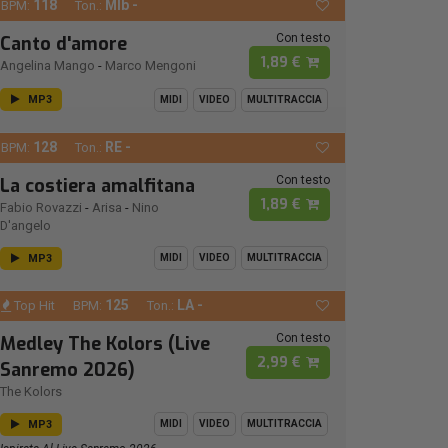
118
MIb -
BPM:
Ton.:
Con testo
Canto d'amore
1,89 €
Angelina Mango
-
Marco Mengoni
MP3
MIDI
VIDEO
MULTITRACCIA
128
RE -
BPM:
Ton.:
Con testo
La costiera amalfitana
1,89 €
Fabio Rovazzi
-
Arisa
-
Nino
D'angelo
MP3
MIDI
VIDEO
MULTITRACCIA
125
LA -
Top Hit
BPM:
Ton.:
Con testo
Medley The Kolors (Live
2,99 €
Sanremo 2026)
The Kolors
MP3
MIDI
VIDEO
MULTITRACCIA