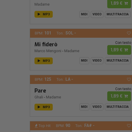
1,89 €
Madame
MP3
MIDI
VIDEO
MULTITRACCIA
101
SOL -
BPM:
Ton.:
Con testo
Mi fiderò
1,89 €
Marco Mengoni
-
Madame
MP3
MIDI
VIDEO
MULTITRACCIA
125
LA -
BPM:
Ton.:
Con testo
Pare
1,89 €
Ghali
-
Madame
MP3
MIDI
VIDEO
MULTITRACCIA
90
FA# -
Top Hit
BPM:
Ton.: