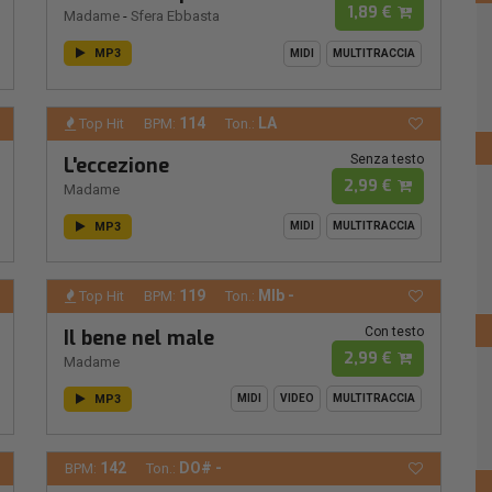
1,89 €
Madame
-
Sfera Ebbasta
MP3
MIDI
MULTITRACCIA
114
LA
Top Hit
BPM:
Ton.:
Senza testo
L'eccezione
2,99 €
Madame
MP3
MIDI
MULTITRACCIA
119
MIb -
Top Hit
BPM:
Ton.:
Con testo
Il bene nel male
2,99 €
Madame
MP3
MIDI
VIDEO
MULTITRACCIA
142
DO# -
BPM:
Ton.: