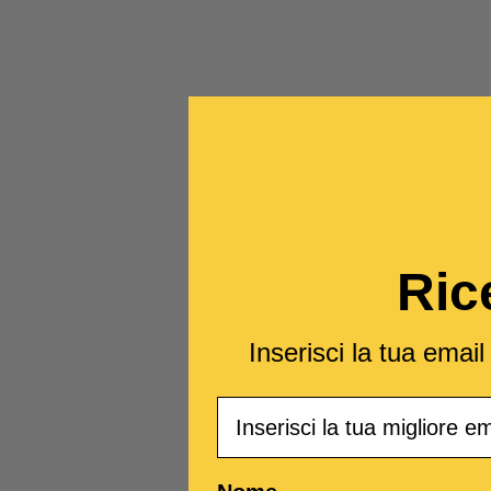
Ric
Inserisci la tua emai
Email