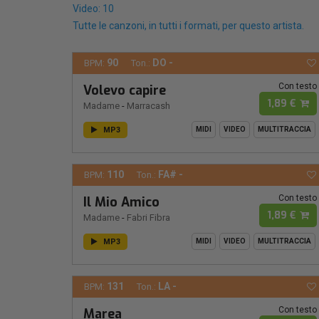
Video: 10
Tutte le canzoni, in tutti i formati, per questo artista.
90
DO -
BPM:
Ton.:
Con testo
Volevo capire
1,89 €
Madame
-
Marracash
MP3
MIDI
VIDEO
MULTITRACCIA
110
FA# -
BPM:
Ton.:
Con testo
Il Mio Amico
1,89 €
Madame
-
Fabri Fibra
MP3
MIDI
VIDEO
MULTITRACCIA
131
LA -
BPM:
Ton.:
Con testo
Marea