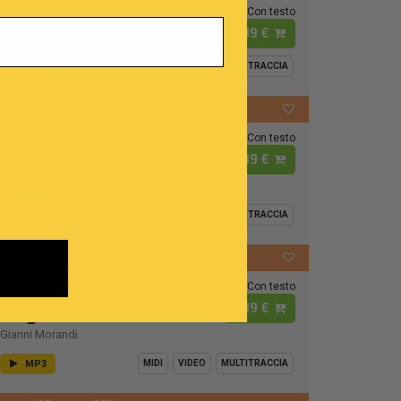
Con testo
I Cento Passi
1,89 €
Modena City Ramblers
MP3
MIDI
VIDEO
MULTITRACCIA
126
RE
BPM:
Ton.:
Con testo
Un Uomo Venuto Da
1,89 €
Lontano
Amedeo Minghi
MP3
MIDI
VIDEO
MULTITRACCIA
112
SI
BPM:
Ton.:
Con testo
La regina dell'ultimo
1,89 €
tango
Gianni Morandi
MP3
MIDI
VIDEO
MULTITRACCIA