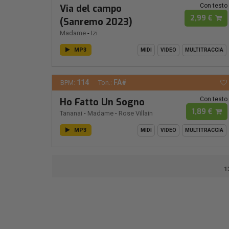
Con testo
Via del campo
2,99 €
(Sanremo 2023)
Madame
-
Izi
MP3
MIDI
VIDEO
MULTITRACCIA
114
FA#
BPM:
Ton.:
Con testo
Ho Fatto Un Sogno
1,89 €
Tananai
-
Madame
-
Rose Villain
MP3
MIDI
VIDEO
MULTITRACCIA
1