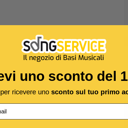
evi uno sconto del 
l per ricevere uno
sconto sul tuo primo a