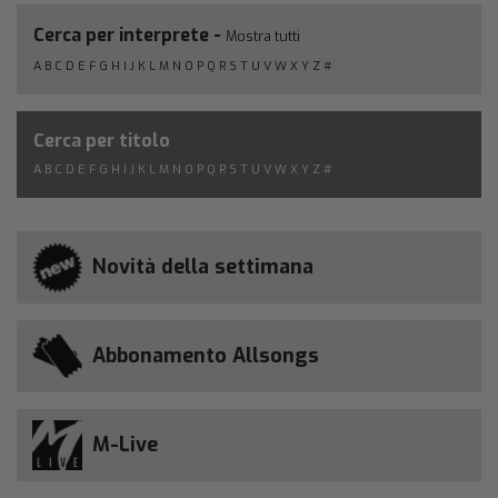
Cerca per interprete -
Mostra tutti
A
B
C
D
E
F
G
H
I
J
K
L
M
N
O
P
Q
R
S
T
U
V
W
X
Y
Z
#
Cerca per titolo
A
B
C
D
E
F
G
H
I
J
K
L
M
N
O
P
Q
R
S
T
U
V
W
X
Y
Z
#
Novità della settimana
Abbonamento Allsongs
M-Live