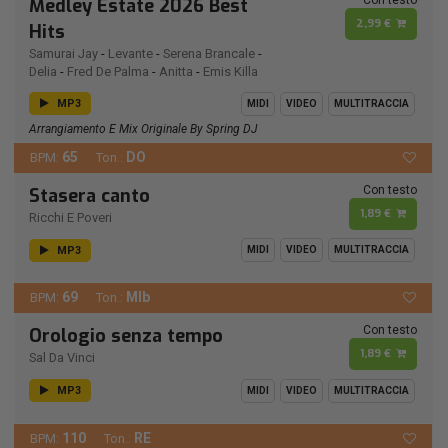
Medley Estate 2026 Best
2,99 €
Hits
Samurai Jay
-
Levante
-
Serena Brancale
-
Delia
-
Fred De Palma
-
Anitta
-
Emis Killa
MP3
MIDI
VIDEO
MULTITRACCIA
Arrangiamento E Mix Originale By Spring DJ
65
DO
BPM:
Ton.:
Con testo
Stasera canto
1,89 €
Ricchi E Poveri
MP3
MIDI
VIDEO
MULTITRACCIA
69
MIb
BPM:
Ton.:
Con testo
Orologio senza tempo
1,89 €
Sal Da Vinci
MP3
MIDI
VIDEO
MULTITRACCIA
110
RE
BPM:
Ton.: