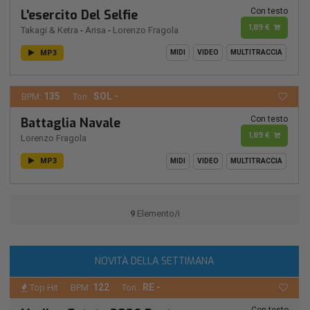
Con testo
L'esercito Del Selfie
1,89 €
Takagi & Ketra
-
Arisa
-
Lorenzo Fragola
MP3
MIDI
VIDEO
MULTITRACCIA
135
SOL -
BPM:
Ton.:
Con testo
Battaglia Navale
1,89 €
Lorenzo Fragola
MP3
MIDI
VIDEO
MULTITRACCIA
9
Elemento/i
NOVITÀ DELLA SETTIMANA
122
RE -
Top Hit
BPM:
Ton.:
Con testo