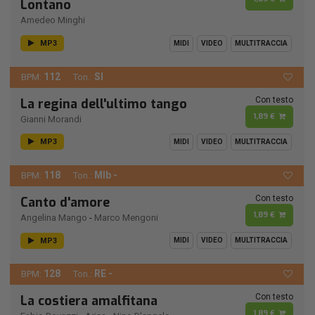
Lontano
Amedeo Minghi
MP3
MIDI
VIDEO
MULTITRACCIA
112
SI
BPM:
Ton.:
Con testo
La regina dell'ultimo tango
1,89 €
Gianni Morandi
MP3
MIDI
VIDEO
MULTITRACCIA
118
MIb -
BPM:
Ton.:
Con testo
Canto d'amore
1,89 €
Angelina Mango
-
Marco Mengoni
MP3
MIDI
VIDEO
MULTITRACCIA
128
RE -
BPM:
Ton.:
Con testo
La costiera amalfitana
1,89 €