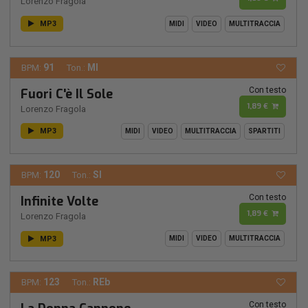
Lorenzo Fragola
MP3
MIDI
VIDEO
MULTITRACCIA
91
MI
BPM:
Ton.:
Con testo
Fuori C'è Il Sole
1,89 €
Lorenzo Fragola
MP3
MIDI
VIDEO
MULTITRACCIA
SPARTITI
120
SI
BPM:
Ton.:
Con testo
Infinite Volte
1,89 €
Lorenzo Fragola
MP3
MIDI
VIDEO
MULTITRACCIA
123
REb
BPM:
Ton.:
Con testo