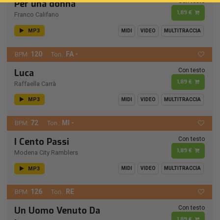
Con testo
Per una donna
1,89 €
Franco Califano
MP3
MIDI
VIDEO
MULTITRACCIA
120
FA -
BPM:
Ton.:
Con testo
Luca
1,89 €
Raffaella Carrà
MP3
MIDI
VIDEO
MULTITRACCIA
72
MI -
BPM:
Ton.:
Con testo
I Cento Passi
1,89 €
Modena City Ramblers
MP3
MIDI
VIDEO
MULTITRACCIA
126
RE
BPM:
Ton.:
Con testo
Un Uomo Venuto Da
1,89 €