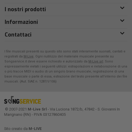
I nostri prodotti
Informazioni
Contattaci
I file musicali presenti su questo sito sono stati interamente suonati, cantati e
registrati da
M-Live
. Ogni riutilizzo del materiale musicale presente su
Songservice.it deve essere richiesto e autorizzato da
M-Live srl
. Sono
espressamente vietati i seguenti utilizzi: estrapolazioni e rielaborazione di una
o più tracce MIDI o audio di un singolo brano musicale, registrazione di una
base musicale o parte di essa, estrazione del testo presente all'interno dei file
musicali. (Aut. SIAE n. 1287/I/106)
© 2007-2021
M-Live Srl
- Via Luciona 1872/b, 47842 - S. Giovanni In
Marignano (RN) - P.IVA 03127860405
Sito creato da
M-LIVE