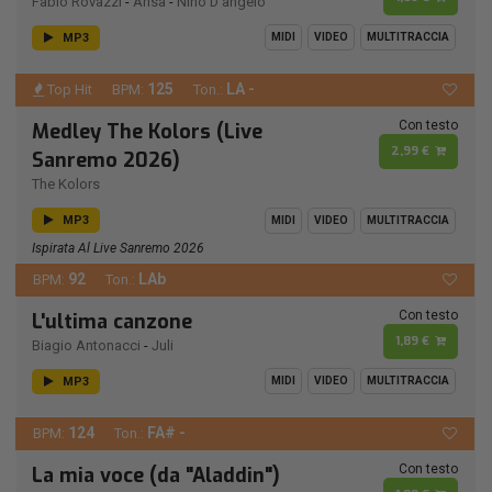
Fabio Rovazzi
-
Arisa
-
Nino D'angelo
MP3
MIDI
VIDEO
MULTITRACCIA
125
LA -
Top Hit
BPM:
Ton.:
Con testo
Medley The Kolors (Live
2,99 €
Sanremo 2026)
The Kolors
MP3
MIDI
VIDEO
MULTITRACCIA
Ispirata Al Live Sanremo 2026
92
LAb
BPM:
Ton.:
Con testo
L'ultima canzone
1,89 €
Biagio Antonacci
-
Juli
MP3
MIDI
VIDEO
MULTITRACCIA
124
FA# -
BPM:
Ton.:
Con testo
La mia voce (da "Aladdin")