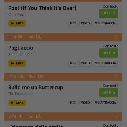
Con testo
Fool (If You Think It's Over)
1,89 €
Chris Rea
MP3
MIDI
VIDEO
MULTITRACCIA
56
LA -
BPM:
Ton.:
Con testo
Pagliaccio
1,89 €
Alunni Del Sole
MP3
MIDI
VIDEO
MULTITRACCIA
130
DO
BPM:
Ton.:
Con testo
Build me up Buttercup
1,89 €
The Foundation
MP3
MIDI
VIDEO
MULTITRACCIA
70
LA
BPM:
Ton.:
Con testo