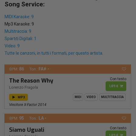
Song Service:
MIDI Karaoke: 9
Mp3 Karaoke: 9
Multitraccia: 9
Spartiti Digitali: 1
Video: 9
Tutte le canzoni, in tutti i formati, per questo artista.
86
FA# -
BPM:
Ton.:
Con testo
The Reason Why
1,89 €
Lorenzo Fragola
MP3
MIDI
VIDEO
MULTITRACCIA
Vincitore X-Factor 2014
95
LA -
BPM:
Ton.:
Con testo
Siamo Uguali
1,89 €