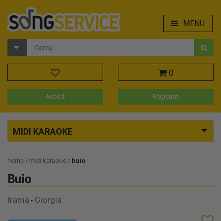
MENU
0
Accedi
Registrati
MIDI KARAOKE
home
midi karaoke
buio
Buio
Irama
Giorgia
-