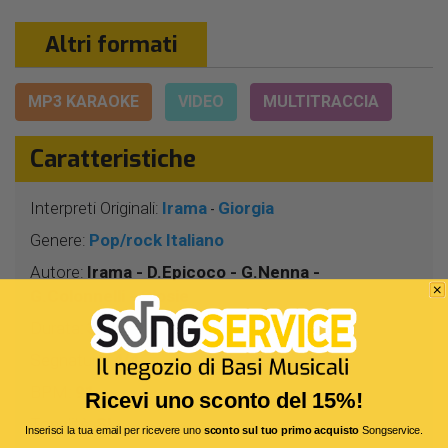
Altri formati
MP3 KARAOKE
VIDEO
MULTITRACCIA
Caratteristiche
Interpreti Originali:
Irama
Giorgia
-
Genere:
Pop/rock Italiano
Autore:
Irama - D.Epicoco - G.Nenna -
G.Colonnelli - Glosie
Durata:
3 Min 9 Sec
Segnatura:
4/4
BPM:
91
Ricevi uno sconto del 15%!
Tonalità:
SI -
Inserisci la tua email per ricevere uno
sconto sul tuo primo acquisto
Songservice.