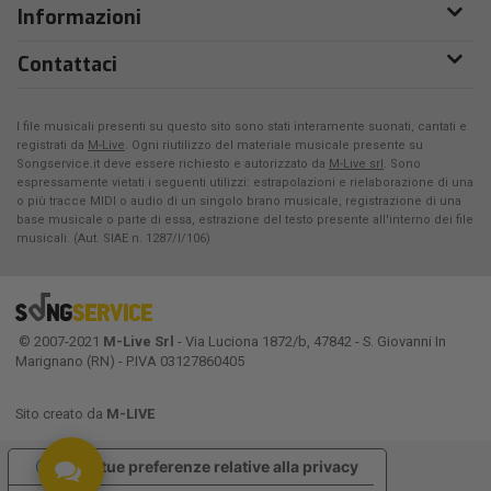
Informazioni
Contattaci
I file musicali presenti su questo sito sono stati interamente suonati, cantati e
registrati da
M-Live
. Ogni riutilizzo del materiale musicale presente su
Songservice.it deve essere richiesto e autorizzato da
M-Live srl
. Sono
espressamente vietati i seguenti utilizzi: estrapolazioni e rielaborazione di una
o più tracce MIDI o audio di un singolo brano musicale, registrazione di una
base musicale o parte di essa, estrazione del testo presente all'interno dei file
musicali. (Aut. SIAE n. 1287/I/106)
© 2007-2021
M-Live Srl
- Via Luciona 1872/b, 47842 - S. Giovanni In
Marignano (RN) - P.IVA 03127860405
Sito creato da
M-LIVE
Le tue preferenze relative alla privacy