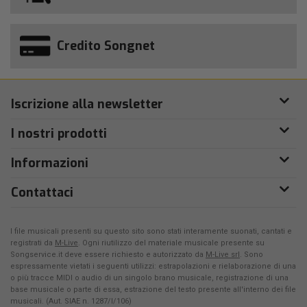
Credito Songnet
Iscrizione alla newsletter
I nostri prodotti
Informazioni
Contattaci
I file musicali presenti su questo sito sono stati interamente suonati, cantati e
registrati da
M-Live
. Ogni riutilizzo del materiale musicale presente su
Songservice.it deve essere richiesto e autorizzato da
M-Live srl
. Sono
espressamente vietati i seguenti utilizzi: estrapolazioni e rielaborazione di una
o più tracce MIDI o audio di un singolo brano musicale, registrazione di una
base musicale o parte di essa, estrazione del testo presente all'interno dei file
musicali. (Aut. SIAE n. 1287/I/106)