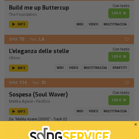
Con testo
Build me up Buttercup
1,89 €
The Foundation
MP3
MIDI
VIDEO
MULTITRACCIA
70
LA
BPM:
Ton.:
Con testo
L'eleganza delle stelle
1,89 €
Ultimo
MP3
MIDI
VIDEO
MULTITRACCIA
SPARTITI
114
SI
BPM:
Ton.:
Con testo
Sospesa (Soul Waver)
1,89 €
Malika Ayane
-
Pacifico
MP3
MIDI
VIDEO
MULTITRACCIA
Da "Malika Ayane (2009)" - Track 02
114
SI
BPM:
Ton.:
Con testo