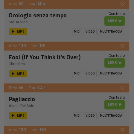
69
MIb
BPM:
Ton.:
Con testo
Orologio senza tempo
1,89 €
Sal Da Vinci
MP3
MIDI
VIDEO
MULTITRACCIA
110
RE
BPM:
Ton.:
Con testo
Fool (If You Think It's Over)
1,89 €
Chris Rea
MP3
MIDI
VIDEO
MULTITRACCIA
56
LA -
BPM:
Ton.:
Con testo
Pagliaccio
1,89 €
Alunni Del Sole
MP3
MIDI
VIDEO
MULTITRACCIA
130
DO
BPM:
Ton.: