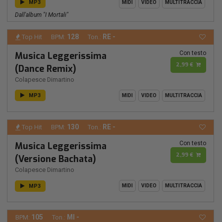
MP3
MIDI
VIDEO
MULTITRACCIA
Dall'album "I Mortali"
128
RE -
Top Hit
BPM:
Ton.:
Con testo
Musica Leggerissima
2,99 €
(Dance Remix)
Colapesce Dimartino
MP3
MIDI
VIDEO
MULTITRACCIA
130
RE -
Top Hit
BPM:
Ton.:
Con testo
Musica Leggerissima
2,99 €
(Versione Bachata)
Colapesce Dimartino
MP3
MIDI
VIDEO
MULTITRACCIA
105
MI -
BPM:
Ton.: