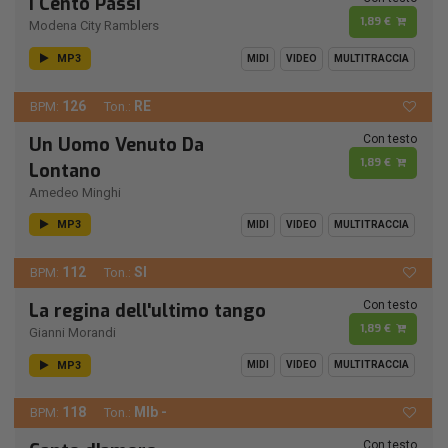
I Cento Passi
1,89 €
Modena City Ramblers
MP3
MIDI
VIDEO
MULTITRACCIA
126
RE
BPM:
Ton.:
Con testo
Un Uomo Venuto Da
1,89 €
Lontano
Amedeo Minghi
MP3
MIDI
VIDEO
MULTITRACCIA
112
SI
BPM:
Ton.:
Con testo
La regina dell'ultimo tango
1,89 €
Gianni Morandi
MP3
MIDI
VIDEO
MULTITRACCIA
118
MIb -
BPM:
Ton.:
Con testo