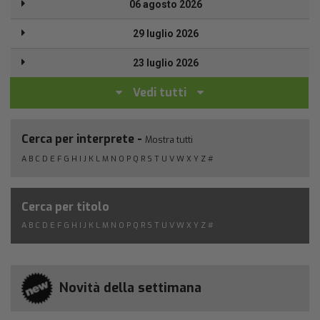
06 agosto 2026
29 luglio 2026
23 luglio 2026
Vedi tutti
Cerca per interprete -
Mostra tutti
A
B
C
D
E
F
G
H
I
J
K
L
M
N
O
P
Q
R
S
T
U
V
W
X
Y
Z
#
Cerca per titolo
A
B
C
D
E
F
G
H
I
J
K
L
M
N
O
P
Q
R
S
T
U
V
W
X
Y
Z
#
Novità della settimana