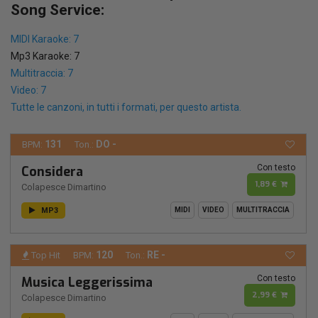
Song Service:
MIDI Karaoke: 7
Mp3 Karaoke: 7
Multitraccia: 7
Video: 7
Tutte le canzoni, in tutti i formati, per questo artista.
131
DO -
BPM:
Ton.:
Con testo
Considera
1,89 €
Colapesce Dimartino
MP3
MIDI
VIDEO
MULTITRACCIA
120
RE -
Top Hit
BPM:
Ton.:
Con testo
Musica Leggerissima
2,99 €
Colapesce Dimartino