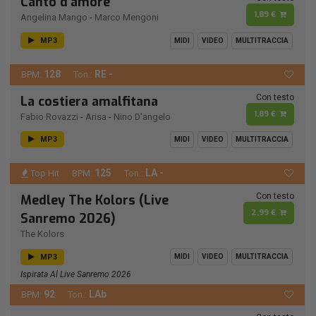
Canto d'amore
1,89 €
Angelina Mango
-
Marco Mengoni
MP3
MIDI
VIDEO
MULTITRACCIA
128
RE -
BPM:
Ton.:
Con testo
La costiera amalfitana
1,89 €
Fabio Rovazzi
-
Arisa
-
Nino D'angelo
MP3
MIDI
VIDEO
MULTITRACCIA
125
LA -
Top Hit
BPM:
Ton.:
Con testo
Medley The Kolors (Live
2,99 €
Sanremo 2026)
The Kolors
MP3
MIDI
VIDEO
MULTITRACCIA
Ispirata Al Live Sanremo 2026
92
LAb
BPM:
Ton.: