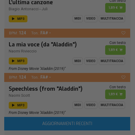
Con testo
L'ultima canzone
1,89 €
Biagio Antonacci
-
Juli
MP3
MIDI
VIDEO
MULTITRACCIA
124
FA# -
BPM:
Ton.:
Con testo
La mia voce (da "Aladdin")
1,89 €
Naomi Rivieccio
MP3
MIDI
VIDEO
MULTITRACCIA
From Disney Movie "Aladdin (2019)"
124
FA# -
BPM:
Ton.:
Con testo
Speechless (from "Aladdin")
1,89 €
Naomi Scott
MP3
MIDI
VIDEO
MULTITRACCIA
From Disney Movie "Aladdin (2019)"
AGGIORNAMENTI RECENTI