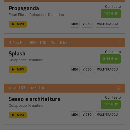
Con testo
Propaganda
1,89 €
Fabri Fibra
-
Colapesce Dimartino
MP3
MIDI
VIDEO
MULTITRACCIA
140
RE -
Top Hit
BPM:
Ton.:
Con testo
Splash
2,99 €
Colapesce Dimartino
MP3
MIDI
VIDEO
MULTITRACCIA
167
LA
BPM:
Ton.:
Con testo
Sesso e architettura
1,89 €
Colapesce Dimartino
MP3
MIDI
VIDEO
MULTITRACCIA