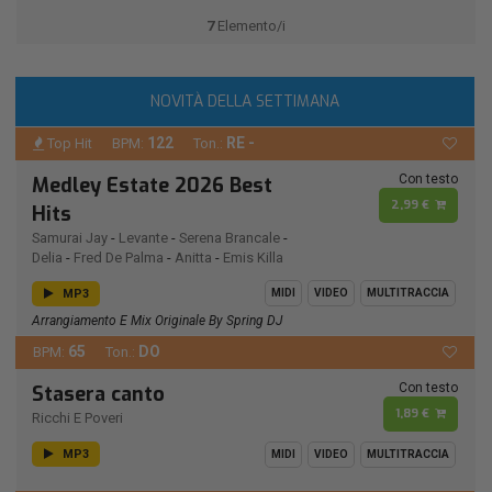
7
Elemento/i
NOVITÀ DELLA SETTIMANA
122
RE -
Top Hit
BPM:
Ton.:
Con testo
Medley Estate 2026 Best
2,99 €
Hits
Samurai Jay
-
Levante
-
Serena Brancale
-
Delia
-
Fred De Palma
-
Anitta
-
Emis Killa
MP3
MIDI
VIDEO
MULTITRACCIA
Arrangiamento E Mix Originale By Spring DJ
65
DO
BPM:
Ton.:
Con testo
Stasera canto
1,89 €
Ricchi E Poveri
MP3
MIDI
VIDEO
MULTITRACCIA