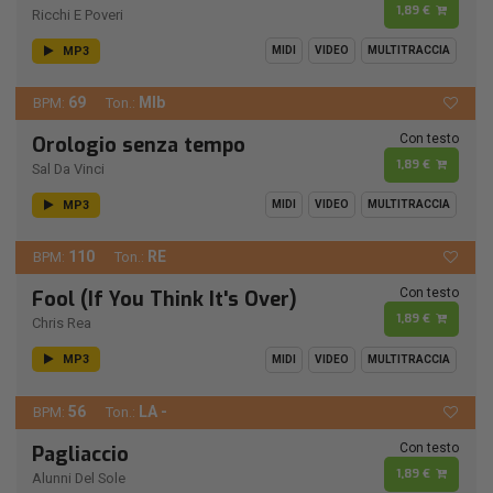
1,89 €
Ricchi E Poveri
MP3
MIDI
VIDEO
MULTITRACCIA
69
MIb
BPM:
Ton.:
Con testo
Orologio senza tempo
1,89 €
Sal Da Vinci
MP3
MIDI
VIDEO
MULTITRACCIA
110
RE
BPM:
Ton.:
Con testo
Fool (If You Think It's Over)
1,89 €
Chris Rea
MP3
MIDI
VIDEO
MULTITRACCIA
56
LA -
BPM:
Ton.:
Con testo
Pagliaccio
1,89 €
Alunni Del Sole