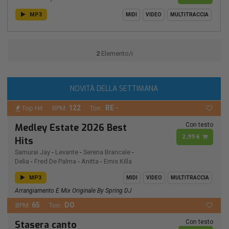
MP3
MIDI
VIDEO
MULTITRACCIA
2
Elemento/i
NOVITÀ DELLA SETTIMANA
122
RE -
Top Hit
BPM:
Ton.:
Con testo
Medley Estate 2026 Best
2,99 €
Hits
Samurai Jay
-
Levante
-
Serena Brancale
-
Delia
-
Fred De Palma
-
Anitta
-
Emis Killa
MP3
MIDI
VIDEO
MULTITRACCIA
Arrangiamento E Mix Originale By Spring DJ
65
DO
BPM:
Ton.:
Con testo
Stasera canto