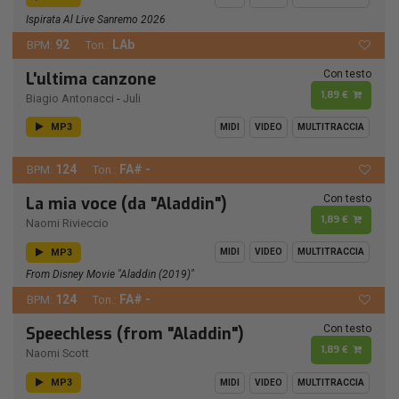
Ispirata Al Live Sanremo 2026
92
LAb
BPM:
Ton.:
Con testo
L'ultima canzone
1,89 €
Biagio Antonacci
-
Juli
MP3
MIDI
VIDEO
MULTITRACCIA
124
FA# -
BPM:
Ton.:
Con testo
La mia voce (da "Aladdin")
1,89 €
Naomi Rivieccio
MP3
MIDI
VIDEO
MULTITRACCIA
From Disney Movie "Aladdin (2019)"
124
FA# -
BPM:
Ton.:
Con testo
Speechless (from "Aladdin")
1,89 €
Naomi Scott
MP3
MIDI
VIDEO
MULTITRACCIA