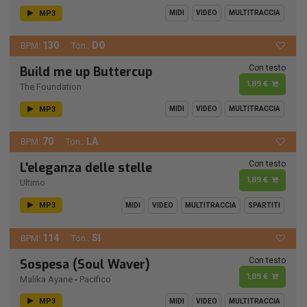
MP3
MIDI
VIDEO
MULTITRACCIA
130
DO
BPM:
Ton.:
Con testo
Build me up Buttercup
1,89 €
The Foundation
MP3
MIDI
VIDEO
MULTITRACCIA
70
LA
BPM:
Ton.:
Con testo
L'eleganza delle stelle
1,89 €
Ultimo
MP3
MIDI
VIDEO
MULTITRACCIA
SPARTITI
114
SI
BPM:
Ton.:
Con testo
Sospesa (Soul Waver)
1,89 €
Malika Ayane
-
Pacifico
MP3
MIDI
VIDEO
MULTITRACCIA