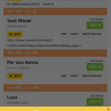
Da "Malika Ayane (2009)" - Track 02
114
SI
BPM:
Ton.:
Con testo
Soul Waver
1,89 €
Malika Ayane
MP3
MIDI
VIDEO
MULTITRACCIA
Https://www.youtube.com/watch?
V=wYDsvPWV2V4&list=RDwYDsvPWV2V4&start_radio=1
116
RE
BPM:
Ton.:
Con testo
Per una donna
1,89 €
Franco Califano
MP3
MIDI
VIDEO
MULTITRACCIA
120
FA -
BPM:
Ton.:
Con testo
Luca
1,89 €
Raffaella Carrà
MP3
MIDI
VIDEO
MULTITRACCIA