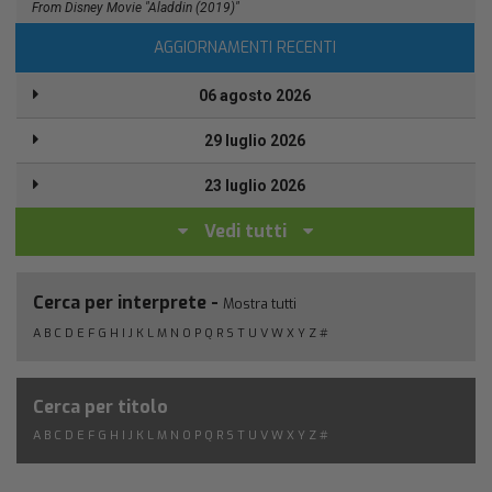
From Disney Movie "Aladdin (2019)"
AGGIORNAMENTI RECENTI
06 agosto 2026
29 luglio 2026
23 luglio 2026
Vedi tutti
Cerca per interprete -
Mostra tutti
A
B
C
D
E
F
G
H
I
J
K
L
M
N
O
P
Q
R
S
T
U
V
W
X
Y
Z
#
Cerca per titolo
A
B
C
D
E
F
G
H
I
J
K
L
M
N
O
P
Q
R
S
T
U
V
W
X
Y
Z
#