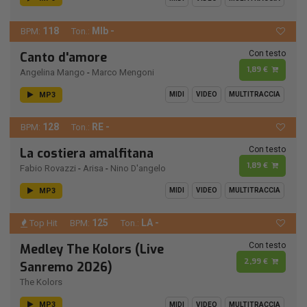
118
MIb -
BPM:
Ton.:
Con testo
Canto d'amore
1,89 €
Angelina Mango
-
Marco Mengoni
MP3
MIDI
VIDEO
MULTITRACCIA
128
RE -
BPM:
Ton.:
Con testo
La costiera amalfitana
1,89 €
Fabio Rovazzi
-
Arisa
-
Nino D'angelo
MP3
MIDI
VIDEO
MULTITRACCIA
125
LA -
Top Hit
BPM:
Ton.:
Con testo
Medley The Kolors (Live
2,99 €
Sanremo 2026)
The Kolors
MP3
MIDI
VIDEO
MULTITRACCIA