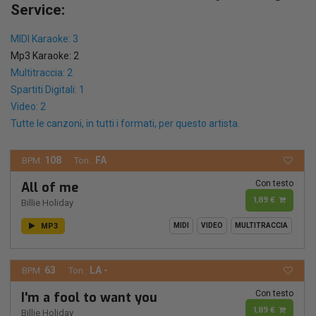
Service:
MIDI Karaoke: 3
Mp3 Karaoke: 2
Multitraccia: 2
Spartiti Digitali: 1
Video: 2
Tutte le canzoni, in tutti i formati, per questo artista.
108
FA
BPM:
Ton.:
Con testo
All of me
1,89 €
Billie Holiday
MP3
MIDI
VIDEO
MULTITRACCIA
63
LA -
BPM:
Ton.:
Con testo
I'm a fool to want you
1,89 €
Billie Holiday