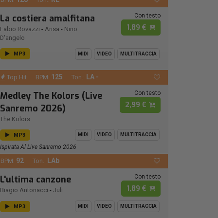
Con testo
La costiera amalfitana
1,89 €
Fabio Rovazzi
-
Arisa
-
Nino
D'angelo
MP3
MIDI
VIDEO
MULTITRACCIA
125
LA -
Top Hit
BPM:
Ton.:
Con testo
Medley The Kolors (Live
2,99 €
Sanremo 2026)
The Kolors
MP3
MIDI
VIDEO
MULTITRACCIA
Ispirata Al Live Sanremo 2026
92
LAb
BPM:
Ton.:
Con testo
L'ultima canzone
1,89 €
Biagio Antonacci
-
Juli
MP3
MIDI
VIDEO
MULTITRACCIA