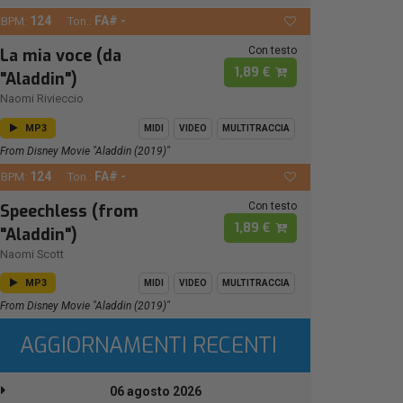
124
FA# -
BPM:
Ton.:
Con testo
La mia voce (da
1,89 €
"Aladdin")
Naomi Rivieccio
MP3
MIDI
VIDEO
MULTITRACCIA
From Disney Movie "Aladdin (2019)"
124
FA# -
BPM:
Ton.:
Con testo
Speechless (from
1,89 €
"Aladdin")
Naomi Scott
MP3
MIDI
VIDEO
MULTITRACCIA
From Disney Movie "Aladdin (2019)"
AGGIORNAMENTI RECENTI
06 agosto 2026