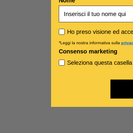
Nome
Privacy policy
Ho preso visione ed accet
*Leggi la nostra informativa sulla
priva
Consenso marketing
Seleziona questa casella