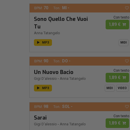
70
MI -
BPM:
Ton.:
Con testo
Sono Quello Che Vuoi
1,89 €
Tu
Anna Tatangelo
MP3
MIDI
90
DO -
BPM:
Ton.:
Con testo
Un Nuovo Bacio
1,89 €
Gigi D'alessio
-
Anna Tatangelo
MP3
MIDI
VIDEO
98
SOL -
BPM:
Ton.:
Con testo
Sarai
1,89 €
Gigi D'alessio
-
Anna Tatangelo