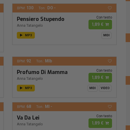
130
DO -
BPM:
Ton.:
Con testo
Pensiero Stupendo
1,89 €
Anna Tatangelo
MP3
MIDI
92
MIb
BPM:
Ton.:
Con testo
Profumo Di Mamma
1,89 €
Anna Tatangelo
MP3
MIDI
VIDEO
68
MI -
BPM:
Ton.:
Con testo
Va Da Lei
1,89 €
Anna Tatangelo