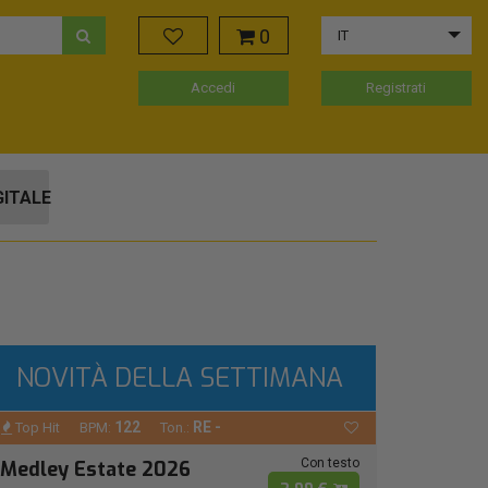
0
IT
Accedi
Registrati
GITALE
NOVITÀ DELLA SETTIMANA
122
RE -
Top Hit
BPM:
Ton.:
Con testo
Medley Estate 2026