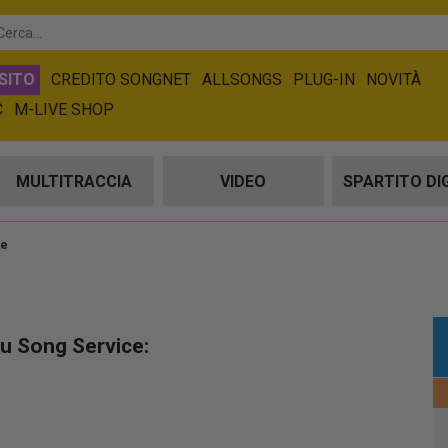
SITO
CREDITO SONGNET
ALLSONGS
PLUG-IN
NOVITÀ
C
M-LIVE SHOP
MULTITRACCIA
VIDEO
SPARTITO DI
ke
su Song Service: