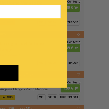
Con testo
Un Uomo Venuto Da
1,89 €
Lontano
Amedeo Minghi
MP3
MIDI
VIDEO
MULTITRACCIA
112
SI
BPM:
Ton.:
Con testo
La regina dell'ultimo
1,89 €
tango
Gianni Morandi
MP3
MIDI
VIDEO
MULTITRACCIA
118
MIb -
BPM:
Ton.:
Con testo
Canto d'amore
1,89 €
Angelina Mango
-
Marco Mengoni
MP3
MIDI
VIDEO
MULTITRACCIA
128
RE -
BPM:
Ton.: