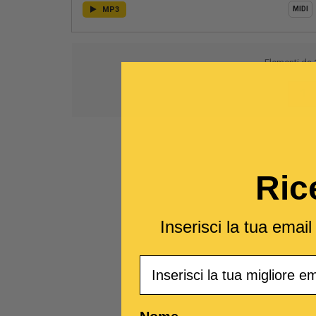
MP3
MIDI
Elementi da
1
Ric
Inserisci la tua emai
Email