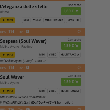
Con testo
L'eleganza delle stelle
1,89 €
Ultimo
MP3
MIDI
VIDEO
MULTITRACCIA
SPARTITI
114
SI
BPM:
Ton.:
Con testo
Sospesa (Soul Waver)
1,89 €
Malika Ayane
-
Pacifico
MP3
MIDI
VIDEO
MULTITRACCIA
Da "Malika Ayane (2009)" - Track 02
114
SI
BPM:
Ton.:
Con testo
Soul Waver
1,89 €
Malika Ayane
MP3
MIDI
VIDEO
MULTITRACCIA
Https://www.youtube.com/watch?
V=wYDsvPWV2V4&list=RDwYDsvPWV2V4&start_radio=1
116
RE
BPM:
Ton.: