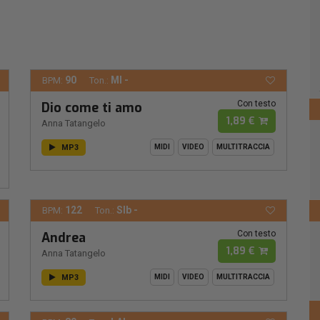
90
MI -
BPM:
Ton.:
Con testo
Dio come ti amo
1,89 €
Anna Tatangelo
MP3
MIDI
VIDEO
MULTITRACCIA
122
SIb -
BPM:
Ton.:
Con testo
Andrea
1,89 €
Anna Tatangelo
MP3
MIDI
VIDEO
MULTITRACCIA