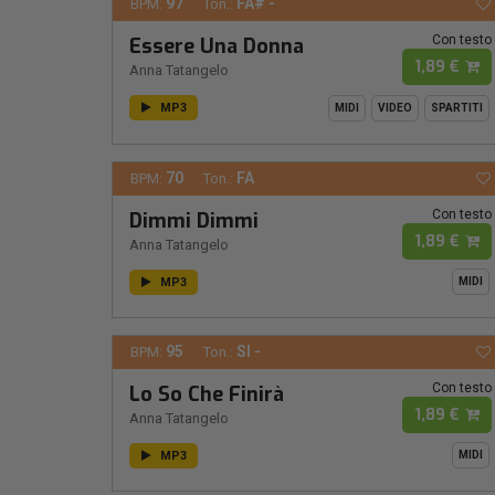
97
FA# -
BPM:
Ton.:
Con testo
Essere Una Donna
1,89 €
Anna Tatangelo
MP3
MIDI
VIDEO
SPARTITI
70
FA
BPM:
Ton.:
Con testo
Dimmi Dimmi
1,89 €
Anna Tatangelo
MP3
MIDI
95
SI -
BPM:
Ton.:
Con testo
Lo So Che Finirà
1,89 €
Anna Tatangelo
MP3
MIDI