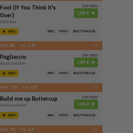
Con testo
Fool (If You Think It's
1,89 €
Over)
Chris Rea
MP3
MIDI
VIDEO
MULTITRACCIA
56
LA -
BPM:
Ton.:
Con testo
Pagliaccio
1,89 €
Alunni Del Sole
MP3
MIDI
VIDEO
MULTITRACCIA
130
DO
BPM:
Ton.:
Con testo
Build me up Buttercup
1,89 €
The Foundation
MP3
MIDI
VIDEO
MULTITRACCIA
70
LA
BPM:
Ton.: