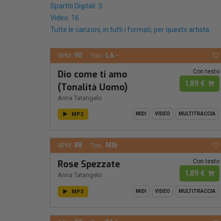
Spartiti Digitali: 3
Video: 16
Tutte le canzoni, in tutti i formati, per questo artista.
90
LA -
BPM:
Ton.:
Con testo
Dio come ti amo
1,89 €
(Tonalità Uomo)
Anna Tatangelo
MP3
MIDI
VIDEO
MULTITRACCIA
88
MIb
BPM:
Ton.:
Con testo
Rose Spezzate
1,89 €
Anna Tatangelo
MP3
MIDI
VIDEO
MULTITRACCIA