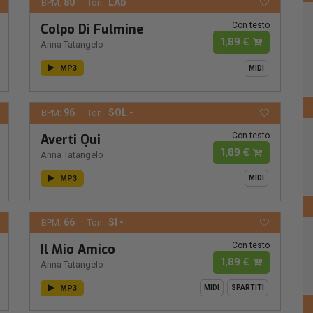
80
LAb
BPM:
Ton.:
Con testo
Colpo Di Fulmine
1,89 €
Anna Tatangelo
MP3
MIDI
96
SOL -
BPM:
Ton.:
Con testo
Averti Qui
1,89 €
Anna Tatangelo
MP3
MIDI
66
SI -
BPM:
Ton.:
Con testo
Il Mio Amico
1,89 €
Anna Tatangelo
MP3
MIDI
SPARTITI