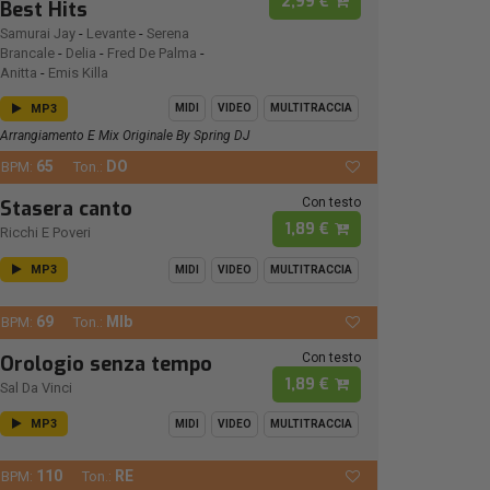
2,99 €
Best Hits
Samurai Jay
-
Levante
-
Serena
Brancale
-
Delia
-
Fred De Palma
-
Anitta
-
Emis Killa
MP3
MIDI
VIDEO
MULTITRACCIA
Arrangiamento E Mix Originale By Spring DJ
65
DO
BPM:
Ton.:
Con testo
Stasera canto
1,89 €
Ricchi E Poveri
MP3
MIDI
VIDEO
MULTITRACCIA
69
MIb
BPM:
Ton.:
Con testo
Orologio senza tempo
1,89 €
Sal Da Vinci
MP3
MIDI
VIDEO
MULTITRACCIA
110
RE
BPM:
Ton.: