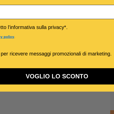
to l'informativa sulla privacy*.
cy policy
.
 per ricevere messaggi promozionali di marketing.
VOGLIO LO SCONTO