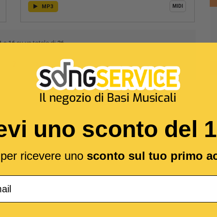
MP3
MIDI
1
a
16
su un totale di
26
2
evi uno sconto del 
l per ricevere uno
sconto sul tuo primo a