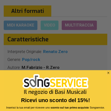
Altri formati
MIDI KARAOKE
VIDEO
MULTITRACCIA
Caratteristiche
Interprete Originale:
Renato Zero
Genere:
Pop/rock
Autore:
M.Fabrizio - R.Zero
Durata:
3 Min 45 Sec
Segnatura:
4/4
BPM:
80
Tonalità:
DO# -
Ricevi uno sconto del 15%!
Bitrate:
320 Kbit/s
Inserisci la tua email per ricevere uno
sconto sul tuo primo acquisto
Songservice.