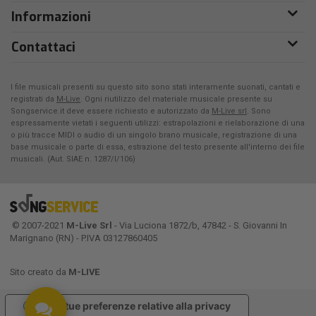
Informazioni
Contattaci
I file musicali presenti su questo sito sono stati interamente suonati, cantati e
registrati da
M-Live
. Ogni riutilizzo del materiale musicale presente su
Songservice.it deve essere richiesto e autorizzato da
M-Live srl
. Sono
espressamente vietati i seguenti utilizzi: estrapolazioni e rielaborazione di una
o più tracce MIDI o audio di un singolo brano musicale, registrazione di una
base musicale o parte di essa, estrazione del testo presente all'interno dei file
musicali. (Aut. SIAE n. 1287/I/106)
© 2007-2021
M-Live Srl
- Via Luciona 1872/b, 47842 - S. Giovanni In
Marignano (RN) - P.IVA 03127860405
Sito creato da
M-LIVE
Le tue preferenze relative alla privacy