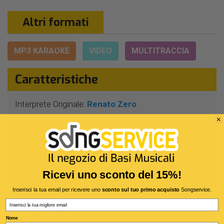
Altri formati
MP3 KARAOKE
VIDEO
MULTITRACCIA
Caratteristiche
Interprete Originale:
Renato Zero
Genere:
Pop/rock
Autore:
M.Fabrizio - R.Zero
Durata:
3 Min 45 Sec
Segnatura:
4/4
Ricevi uno sconto del 15%!
BPM:
80
Inserisci la tua email per ricevere uno
sconto sul tuo primo acquisto
Songservice.
Tonalità:
DO# -
Email
Harmonizer:
Sì
Nome