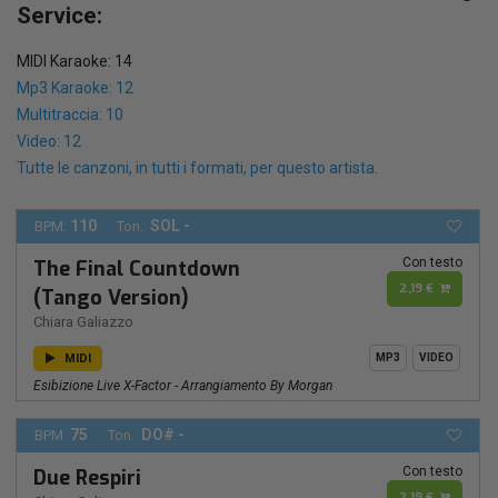
Service:
MIDI Karaoke: 14
Mp3 Karaoke: 12
Multitraccia: 10
Video: 12
Tutte le canzoni, in tutti i formati, per questo artista.
110
SOL -
BPM:
Ton.:
Con testo
The Final Countdown
2,19 €
(Tango Version)
Chiara Galiazzo
MIDI
MP3
VIDEO
Esibizione Live X-Factor - Arrangiamento By Morgan
75
DO# -
BPM:
Ton.:
Con testo
Due Respiri
2,19 €