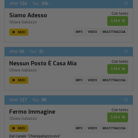
126
SIb -
BPM:
Ton.:
Con testo
Siamo Adesso
2,19 €
Chiara Galiazzo
MIDI
MP3
VIDEO
MULTITRACCIA
65
SI
BPM:
Ton.:
Con testo
Nessun Posto È Casa Mia
2,19 €
Chiara Galiazzo
MIDI
MP3
VIDEO
MULTITRACCIA
127
MI
BPM:
Ton.:
Con testo
Fermo Immagine
2,19 €
Chiara Galiazzo
MIDI
MP3
VIDEO
MULTITRACCIA
Dal Canale "chiaragaliazzovevo"