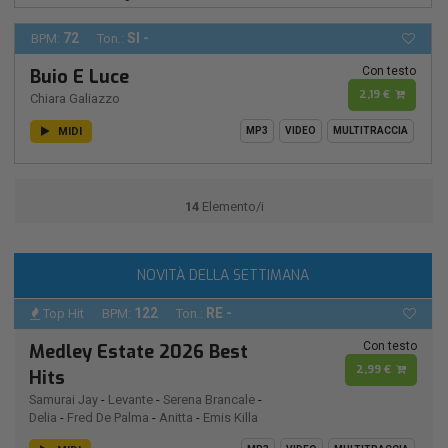
72
SI -
BPM:
Ton.:
Con testo
Buio E Luce
2,19 €
Chiara Galiazzo
MIDI
MP3
VIDEO
MULTITRACCIA
14
Elemento/i
NOVITÀ DELLA SETTIMANA
122
RE -
Top Hit
BPM:
Ton.:
Con testo
Medley Estate 2026 Best
2,99 €
Hits
Samurai Jay
-
Levante
-
Serena Brancale
-
Delia
-
Fred De Palma
-
Anitta
-
Emis Killa