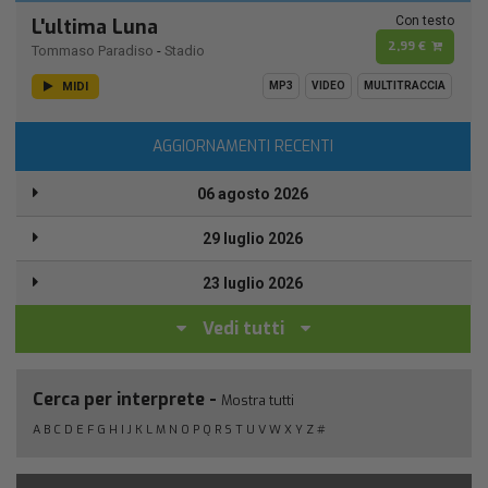
Con testo
L'ultima Luna
2,99 €
Tommaso Paradiso
-
Stadio
MIDI
MP3
VIDEO
MULTITRACCIA
AGGIORNAMENTI RECENTI
06 agosto 2026
29 luglio 2026
23 luglio 2026
Vedi tutti
Cerca per interprete -
Mostra tutti
A
B
C
D
E
F
G
H
I
J
K
L
M
N
O
P
Q
R
S
T
U
V
W
X
Y
Z
#