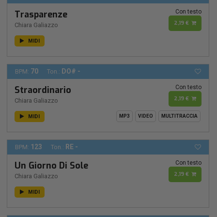
Con testo
Trasparenze
2,19 €
Chiara Galiazzo
MIDI
70
DO# -
BPM:
Ton.:
Con testo
Straordinario
2,19 €
Chiara Galiazzo
MIDI
MP3
VIDEO
MULTITRACCIA
123
RE -
BPM:
Ton.:
Con testo
Un Giorno Di Sole
2,19 €
Chiara Galiazzo
MIDI