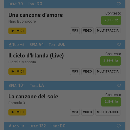
70
DO
BPM:
Ton.:
Con testo
Una canzone d'amore
2,19 €
Nino Buonocore
MIDI
MP3
VIDEO
MULTITRACCIA
94
SOL
Top Hit
BPM:
Ton.:
Con testo
Il cielo d'Irlanda (Live)
2,99 €
Fiorella Mannoia
MIDI
MP3
VIDEO
MULTITRACCIA
101
LA
BPM:
Ton.:
Con testo
La canzone del sole
2,19 €
Formula 3
MIDI
MP3
VIDEO
MULTITRACCIA
132
DO
Top Hit
BPM:
Ton.: