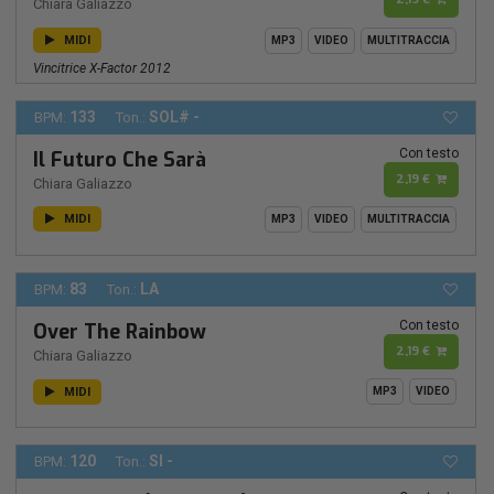
Chiara Galiazzo
MIDI
MP3
VIDEO
MULTITRACCIA
Vincitrice X-Factor 2012
133
SOL# -
BPM:
Ton.:
Con testo
Il Futuro Che Sarà
2,19 €
Chiara Galiazzo
MIDI
MP3
VIDEO
MULTITRACCIA
83
LA
BPM:
Ton.:
Con testo
Over The Rainbow
2,19 €
Chiara Galiazzo
MIDI
MP3
VIDEO
120
SI -
BPM:
Ton.: