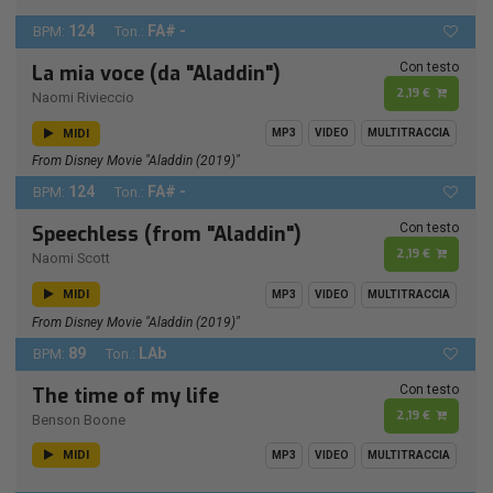
124
FA# -
BPM:
Ton.:
Con testo
La mia voce (da "Aladdin")
2,19 €
Naomi Rivieccio
MIDI
MP3
VIDEO
MULTITRACCIA
From Disney Movie "Aladdin (2019)"
124
FA# -
BPM:
Ton.:
Con testo
Speechless (from "Aladdin")
2,19 €
Naomi Scott
MIDI
MP3
VIDEO
MULTITRACCIA
From Disney Movie "Aladdin (2019)"
89
LAb
BPM:
Ton.:
Con testo
The time of my life
2,19 €
Benson Boone
MIDI
MP3
VIDEO
MULTITRACCIA