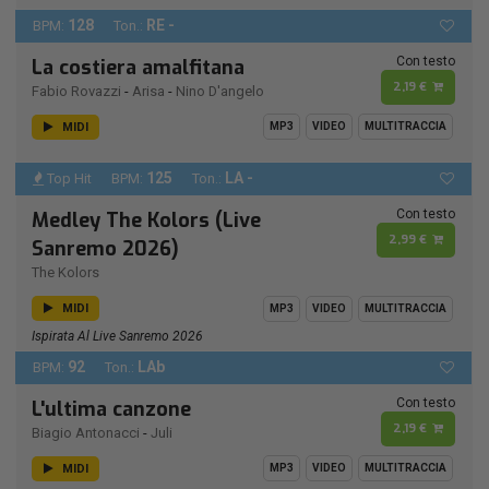
128
RE -
BPM:
Ton.:
Con testo
La costiera amalfitana
2,19 €
Fabio Rovazzi
-
Arisa
-
Nino D'angelo
MIDI
MP3
VIDEO
MULTITRACCIA
125
LA -
Top Hit
BPM:
Ton.:
Con testo
Medley The Kolors (Live
2,99 €
Sanremo 2026)
The Kolors
MIDI
MP3
VIDEO
MULTITRACCIA
Ispirata Al Live Sanremo 2026
92
LAb
BPM:
Ton.:
Con testo
L'ultima canzone
2,19 €
Biagio Antonacci
-
Juli
MIDI
MP3
VIDEO
MULTITRACCIA