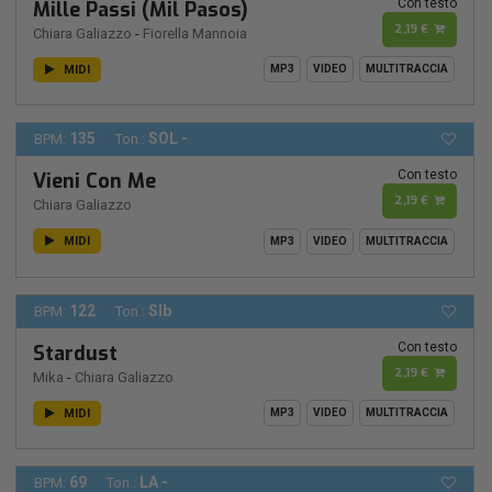
Con testo
Mille Passi (Mil Pasos)
2,19 €
Chiara Galiazzo
-
Fiorella Mannoia
MIDI
MP3
VIDEO
MULTITRACCIA
135
SOL -
BPM:
Ton.:
Con testo
Vieni Con Me
2,19 €
Chiara Galiazzo
MIDI
MP3
VIDEO
MULTITRACCIA
122
SIb
BPM:
Ton.:
Con testo
Stardust
2,19 €
Mika
-
Chiara Galiazzo
MIDI
MP3
VIDEO
MULTITRACCIA
69
LA -
BPM:
Ton.: