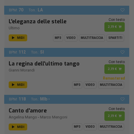
70
LA
BPM:
Ton.:
Con testo
L'eleganza delle stelle
2,19 €
Ultimo
MIDI
MP3
VIDEO
MULTITRACCIA
SPARTITI
112
SI
BPM:
Ton.:
Con testo
La regina dell'ultimo tango
2,19 €
Gianni Morandi
Remastered
MIDI
MP3
VIDEO
MULTITRACCIA
118
MIb -
BPM:
Ton.:
Con testo
Canto d'amore
2,19 €
Angelina Mango
-
Marco Mengoni
MIDI
MP3
VIDEO
MULTITRACCIA