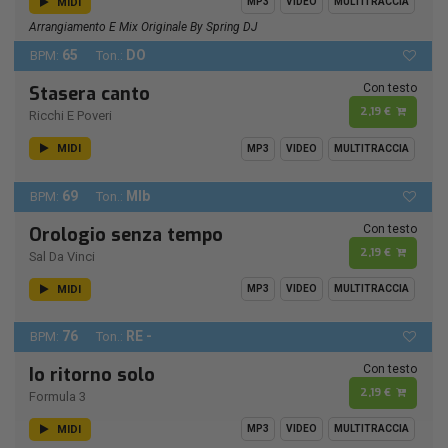
MIDI
MP3
VIDEO
MULTITRACCIA
Arrangiamento E Mix Originale By Spring DJ
65
DO
BPM:
Ton.:
Con testo
Stasera canto
2,19 €
Ricchi E Poveri
MIDI
MP3
VIDEO
MULTITRACCIA
69
MIb
BPM:
Ton.:
Con testo
Orologio senza tempo
2,19 €
Sal Da Vinci
MIDI
MP3
VIDEO
MULTITRACCIA
76
RE -
BPM:
Ton.:
Con testo
Io ritorno solo
2,19 €
Formula 3
MIDI
MP3
VIDEO
MULTITRACCIA