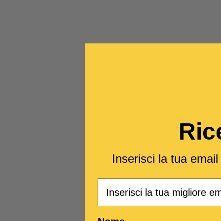
Ric
Inserisci la tua emai
Email