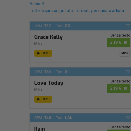
Video: 4
Tutte le canzoni, in tutti i formati, per questo artista.
122
SOL
BPM:
Ton.:
Senza testo
Grace Kelly
2,19 €
Mika
MIDI
MP3
125
SI
BPM:
Ton.:
Senza testo
Love Today
2,19 €
Mika
MIDI
128
LAb
BPM:
Ton.:
Senza testo
Rain