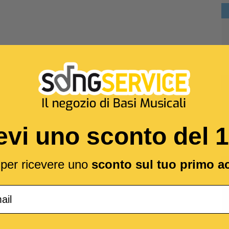
evi uno sconto del 
l per ricevere uno
sconto sul tuo primo a