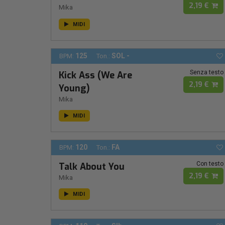
2,19 €
Mika
MIDI
125
SOL -
BPM:
Ton.:
Senza testo
Kick Ass (We Are
2,19 €
Young)
Mika
MIDI
120
FA
BPM:
Ton.:
Con testo
Talk About You
2,19 €
Mika
MIDI