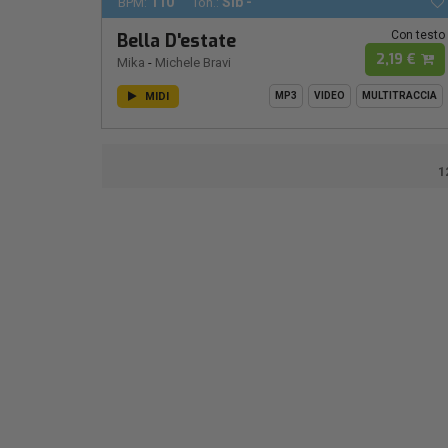
110
SIb -
BPM:
Ton.:
Con testo
Bella D'estate
2,19 €
Mika
-
Michele Bravi
MIDI
MP3
VIDEO
MULTITRACCIA
1