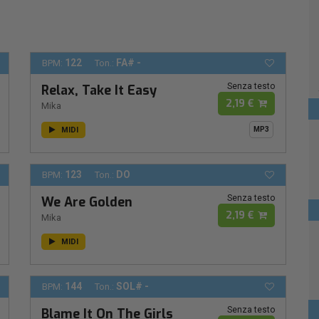
122
FA# -
BPM:
Ton.:
Senza testo
Relax, Take It Easy
2,19 €
Mika
MIDI
MP3
123
DO
BPM:
Ton.:
Senza testo
We Are Golden
2,19 €
Mika
MIDI
144
SOL# -
BPM:
Ton.:
Senza testo
Blame It On The Girls