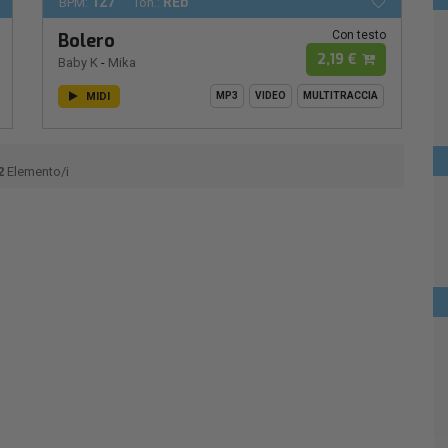
127
REb
BPM:
Ton.:
Con testo
Bolero
2,19 €
Baby K
-
Mika
MIDI
MP3
VIDEO
MULTITRACCIA
2
Elemento/i