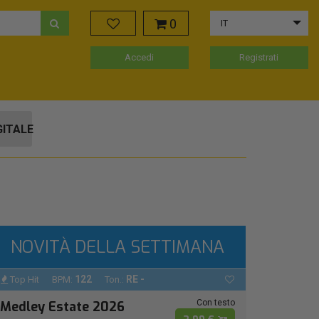
0
IT
Accedi
Registrati
GITALE
NOVITÀ DELLA SETTIMANA
122
RE -
Top Hit
BPM:
Ton.:
Con testo
Medley Estate 2026