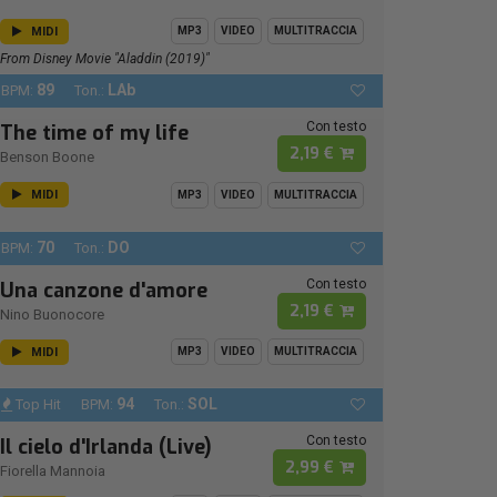
MIDI
MP3
VIDEO
MULTITRACCIA
From Disney Movie "Aladdin (2019)"
89
LAb
BPM:
Ton.:
Con testo
The time of my life
2,19 €
Benson Boone
MIDI
MP3
VIDEO
MULTITRACCIA
70
DO
BPM:
Ton.:
Con testo
Una canzone d'amore
2,19 €
Nino Buonocore
MIDI
MP3
VIDEO
MULTITRACCIA
94
SOL
Top Hit
BPM:
Ton.:
Con testo
Il cielo d'Irlanda (Live)
2,99 €
Fiorella Mannoia