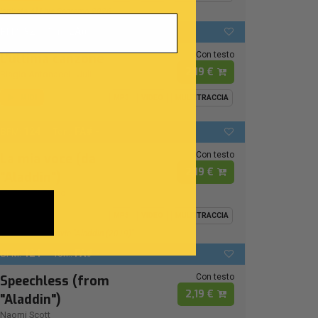
Ispirata Al Live Sanremo 2026
92
LAb
BPM:
Ton.:
Con testo
L'ultima canzone
2,19 €
Biagio Antonacci
-
Juli
MIDI
MP3
VIDEO
MULTITRACCIA
124
FA# -
BPM:
Ton.:
Con testo
La mia voce (da
2,19 €
"Aladdin")
Naomi Rivieccio
MIDI
MP3
VIDEO
MULTITRACCIA
From Disney Movie "Aladdin (2019)"
124
FA# -
BPM:
Ton.:
Con testo
Speechless (from
2,19 €
"Aladdin")
Naomi Scott