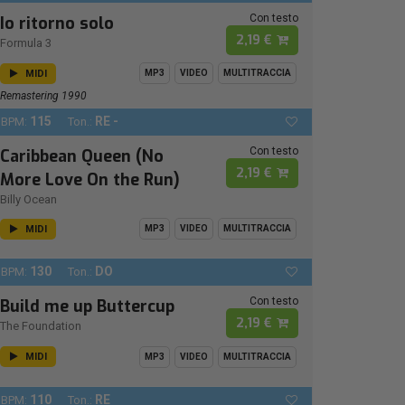
Con testo
Io ritorno solo
2,19 €
Formula 3
MIDI
MP3
VIDEO
MULTITRACCIA
Remastering 1990
115
RE -
BPM:
Ton.:
Con testo
Caribbean Queen (No
2,19 €
More Love On the Run)
Billy Ocean
MIDI
MP3
VIDEO
MULTITRACCIA
130
DO
BPM:
Ton.:
Con testo
Build me up Buttercup
2,19 €
The Foundation
MIDI
MP3
VIDEO
MULTITRACCIA
110
RE
BPM:
Ton.: