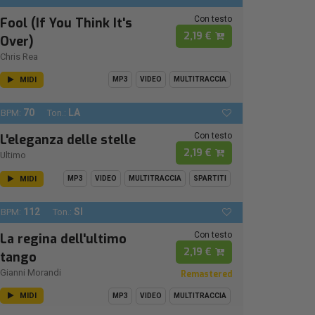
Con testo
Fool (If You Think It's
2,19 €
Over)
Chris Rea
MIDI
MP3
VIDEO
MULTITRACCIA
70
LA
BPM:
Ton.:
Con testo
L'eleganza delle stelle
2,19 €
Ultimo
MIDI
MP3
VIDEO
MULTITRACCIA
SPARTITI
112
SI
BPM:
Ton.:
Con testo
La regina dell'ultimo
2,19 €
tango
Gianni Morandi
Remastered
MIDI
MP3
VIDEO
MULTITRACCIA