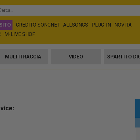
SITO
CREDITO SONGNET
ALLSONGS
PLUG-IN
NOVITÀ
C
M-LIVE SHOP
MULTITRACCIA
VIDEO
SPARTITO DI
vice: