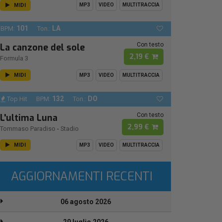
MIDI
MP3
VIDEO
MULTITRACCIA
101
LA
BPM:
Ton.:
Con testo
La canzone del sole
2,19 €
Formula 3
MIDI
MP3
VIDEO
MULTITRACCIA
132
DO
Top Hit
BPM:
Ton.:
Con testo
L'ultima Luna
2,99 €
Tommaso Paradiso
-
Stadio
MIDI
MP3
VIDEO
MULTITRACCIA
AGGIORNAMENTI RECENTI
06 agosto 2026
29 luglio 2026