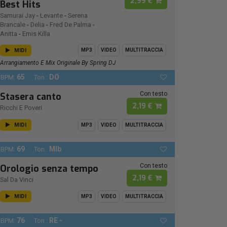
2,99 €
Best Hits
Samurai Jay
-
Levante
-
Serena
Brancale
-
Delia
-
Fred De Palma
-
Anitta
-
Emis Killa
MIDI
MP3
VIDEO
MULTITRACCIA
Arrangiamento E Mix Originale By Spring DJ
65
DO
BPM:
Ton.:
Con testo
Stasera canto
2,19 €
Ricchi E Poveri
MIDI
MP3
VIDEO
MULTITRACCIA
69
MIb
BPM:
Ton.:
Con testo
Orologio senza tempo
2,19 €
Sal Da Vinci
MIDI
MP3
VIDEO
MULTITRACCIA
76
RE -
BPM:
Ton.: