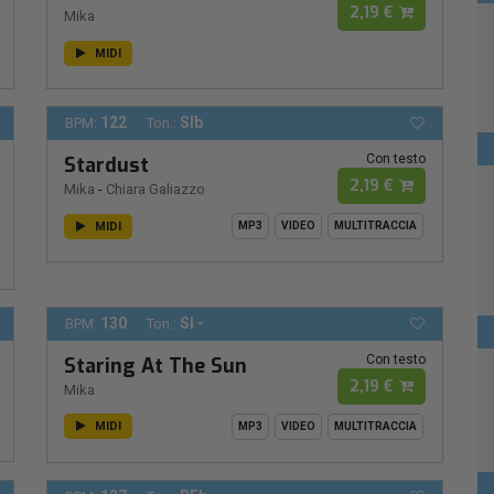
2,19 €
Mika
MIDI
122
SIb
BPM:
Ton.:
Con testo
Stardust
2,19 €
Mika
-
Chiara Galiazzo
MIDI
MP3
VIDEO
MULTITRACCIA
130
SI -
BPM:
Ton.:
Con testo
Staring At The Sun
2,19 €
Mika
MIDI
MP3
VIDEO
MULTITRACCIA