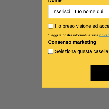
Nome
Privacy policy
Ho preso visione ed accet
*Leggi la nostra informativa sulla
priva
Consenso marketing
Seleziona questa casella