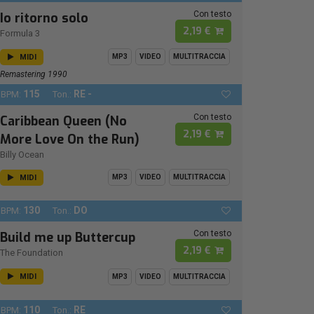
Con testo
Io ritorno solo
2,19 €
Formula 3
MIDI
MP3
VIDEO
MULTITRACCIA
Remastering 1990
115
RE -
BPM:
Ton.:
Con testo
Caribbean Queen (No
2,19 €
More Love On the Run)
Billy Ocean
MIDI
MP3
VIDEO
MULTITRACCIA
130
DO
BPM:
Ton.:
Con testo
Build me up Buttercup
2,19 €
The Foundation
MIDI
MP3
VIDEO
MULTITRACCIA
110
RE
BPM:
Ton.: