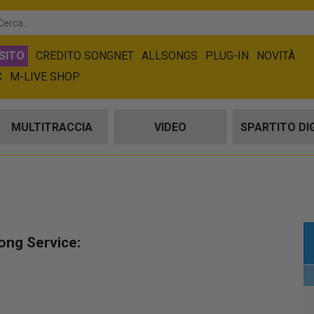
SITO
CREDITO SONGNET
ALLSONGS
PLUG-IN
NOVITÀ
C
M-LIVE SHOP
MULTITRACCIA
VIDEO
SPARTITO DI
ong Service: