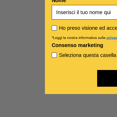
Nome
Privacy policy
Ho preso visione ed accet
*Leggi la nostra informativa sulla
priva
Consenso marketing
Seleziona questa casella