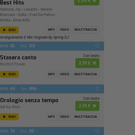
2,99 €
Best Hits
Samurai Jay
-
Levante
-
Serena
Brancale
-
Delia
-
Fred De Palma
-
Anitta
-
Emis Killa
MIDI
MP3
VIDEO
MULTITRACCIA
Arrangiamento E Mix Originale By Spring DJ
65
DO
BPM:
Ton.:
Con testo
Stasera canto
2,19 €
Ricchi E Poveri
MIDI
MP3
VIDEO
MULTITRACCIA
69
MIb
BPM:
Ton.:
Con testo
Orologio senza tempo
2,19 €
Sal Da Vinci
MIDI
MP3
VIDEO
MULTITRACCIA
76
RE -
BPM:
Ton.: