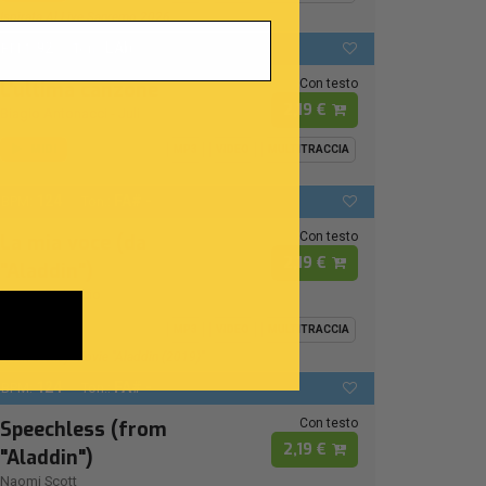
Ispirata Al Live Sanremo 2026
92
LAb
BPM:
Ton.:
Con testo
L'ultima canzone
2,19 €
Biagio Antonacci
-
Juli
MIDI
MP3
VIDEO
MULTITRACCIA
124
FA# -
BPM:
Ton.:
Con testo
La mia voce (da
2,19 €
"Aladdin")
Naomi Rivieccio
MIDI
MP3
VIDEO
MULTITRACCIA
From Disney Movie "Aladdin (2019)"
124
FA# -
BPM:
Ton.:
Con testo
Speechless (from
2,19 €
"Aladdin")
Naomi Scott