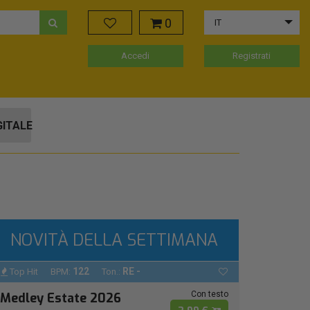
0
IT
Accedi
Registrati
GITALE
NOVITÀ DELLA SETTIMANA
122
RE -
Top Hit
BPM:
Ton.:
Con testo
Medley Estate 2026