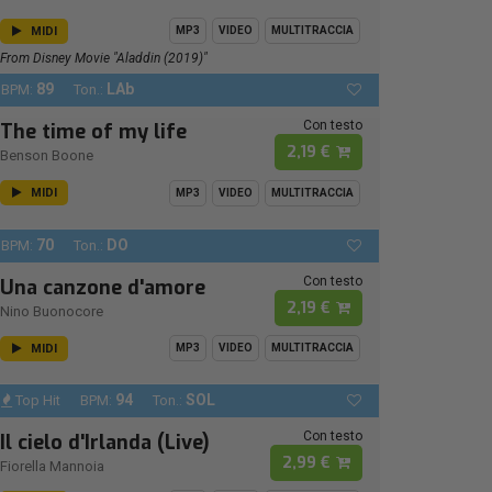
MIDI
MP3
VIDEO
MULTITRACCIA
From Disney Movie "Aladdin (2019)"
89
LAb
BPM:
Ton.:
Con testo
The time of my life
2,19 €
Benson Boone
MIDI
MP3
VIDEO
MULTITRACCIA
70
DO
BPM:
Ton.:
Con testo
Una canzone d'amore
2,19 €
Nino Buonocore
MIDI
MP3
VIDEO
MULTITRACCIA
94
SOL
Top Hit
BPM:
Ton.:
Con testo
Il cielo d'Irlanda (Live)
2,99 €
Fiorella Mannoia