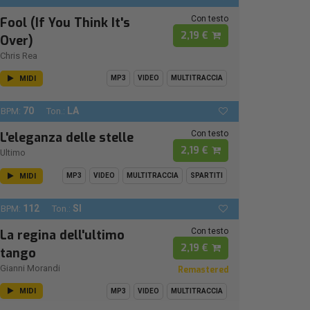
Con testo
Fool (If You Think It's
2,19 €
Over)
Chris Rea
MIDI
MP3
VIDEO
MULTITRACCIA
70
LA
BPM:
Ton.:
Con testo
L'eleganza delle stelle
2,19 €
Ultimo
MIDI
MP3
VIDEO
MULTITRACCIA
SPARTITI
112
SI
BPM:
Ton.:
Con testo
La regina dell'ultimo
2,19 €
tango
Gianni Morandi
Remastered
MIDI
MP3
VIDEO
MULTITRACCIA