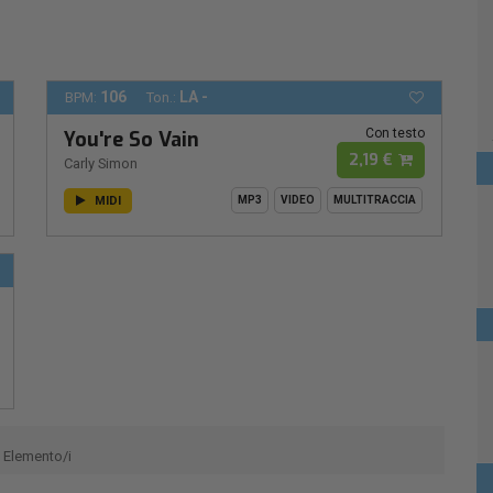
106
LA -
BPM:
Ton.:
Con testo
You're So Vain
2,19 €
Carly Simon
MIDI
MP3
VIDEO
MULTITRACCIA
Elemento/i