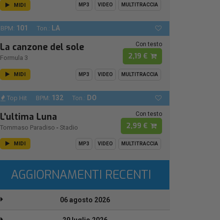
MIDI
MP3
VIDEO
MULTITRACCIA
101
LA
BPM:
Ton.:
Con testo
La canzone del sole
2,19 €
Formula 3
MIDI
MP3
VIDEO
MULTITRACCIA
132
DO
Top Hit
BPM:
Ton.:
Con testo
L'ultima Luna
2,99 €
Tommaso Paradiso
-
Stadio
MIDI
MP3
VIDEO
MULTITRACCIA
AGGIORNAMENTI RECENTI
06 agosto 2026
29 luglio 2026