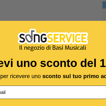
evi uno sconto del 
l per ricevere uno
sconto sul tuo primo a