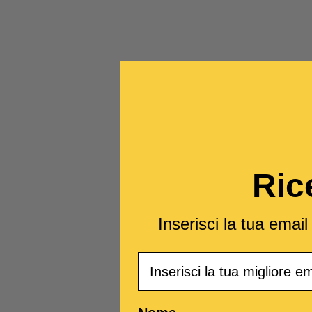
Ric
Inserisci la tua emai
Email