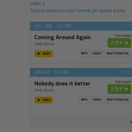
Video: 3
Tutte le canzoni, in tutti i formati, per questo artista.
138
DO
BPM:
Ton.:
Con testo
Coming Around Again
2,19 €
Carly Simon
MIDI
MP3
VIDEO
MULTITRACCIA
64
FA
BPM:
Ton.:
Con testo
Nobody does it better
2,19 €
Carly Simon
MIDI
MP3
VIDEO
MULTITRACCIA
3