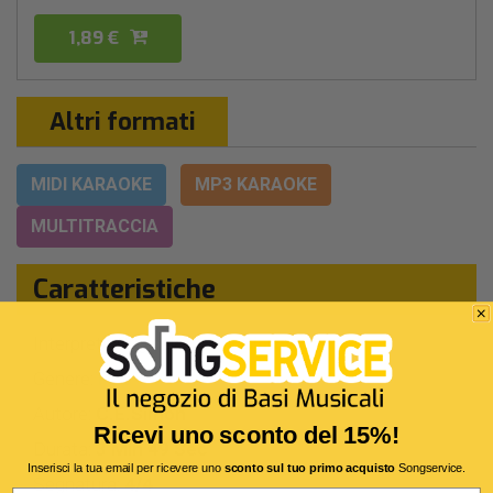
1,89 €
Altri formati
MIDI KARAOKE
MP3 KARAOKE
MULTITRACCIA
Caratteristiche
Interprete Originale:
Carly Simon
Genere:
Pop
Autore:
C.E.Simon
Ricevi uno sconto del 15%!
Durata:
3 Min 49 Sec
Inserisci la tua email per ricevere uno
sconto sul tuo primo acquisto
Songservice.
Segnatura:
4/4
Email