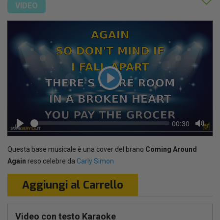
VIDEO
Play
Seek
Current
00:30
time
Play
Toggl
Mute
Questa base musicale è una cover del brano
Coming Around
Again
reso celebre da
Carly Simon
Aggiungi al Carrello
Video con testo Karaoke