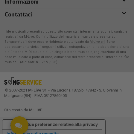
Informazioni
Contattaci
I file musicali presenti su questo sito sono stati interamente suonati, cantati e
registrati da
M-Live
. Ogni riutilizzo del materiale musicale presente su
Songservice.it deve essere richiesto e autorizzato da
M-Live srl
. Sono
espressamente vietati i seguenti utilizzi: estrapolazioni e rielaborazione di una
o più tracce MIDI o audio di un singolo brano musicale, registrazione di una
base musicale o parte di essa, estrazione del testo presente all'interno dei file
musicali. (Aut. SIAE n. 1287/I/106)
© 2007-2021
M-Live Srl
- Via Luciona 1872/b, 47842 - S. Giovanni In
Marignano (RN) - P.IVA 03127860405
Sito creato da
M-LIVE
Le tue preferenze relative alla privacy
Informativa sulla raccolta