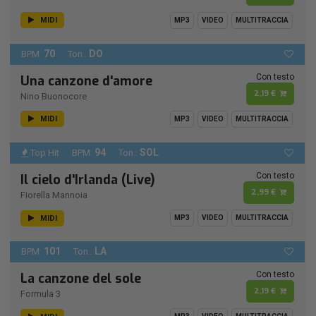
MIDI
MP3
VIDEO
MULTITRACCIA
70
DO
BPM:
Ton.:
Con testo
Una canzone d'amore
2,19 €
Nino Buonocore
MIDI
MP3
VIDEO
MULTITRACCIA
94
SOL
Top Hit
BPM:
Ton.:
Con testo
Il cielo d'Irlanda (Live)
2,99 €
Fiorella Mannoia
MIDI
MP3
VIDEO
MULTITRACCIA
101
LA
BPM:
Ton.:
Con testo
La canzone del sole
2,19 €
Formula 3