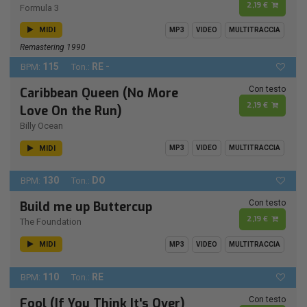
2,19 €
Formula 3
MIDI
MP3
VIDEO
MULTITRACCIA
Remastering 1990
115
RE -
BPM:
Ton.:
Con testo
Caribbean Queen (No More
2,19 €
Love On the Run)
Billy Ocean
MIDI
MP3
VIDEO
MULTITRACCIA
130
DO
BPM:
Ton.:
Con testo
Build me up Buttercup
2,19 €
The Foundation
MIDI
MP3
VIDEO
MULTITRACCIA
110
RE
BPM:
Ton.:
Con testo
Fool (If You Think It's Over)