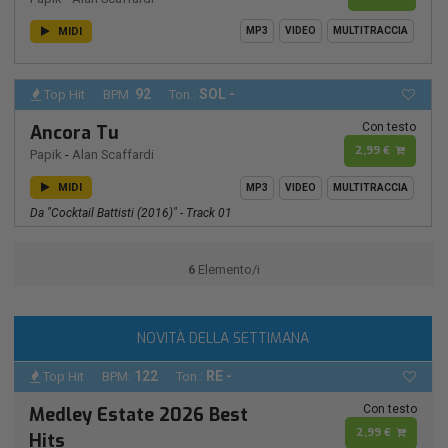
MIDI
MP3
VIDEO
MULTITRACCIA
92
SOL -
Top Hit
BPM:
Ton.:
Con testo
Ancora Tu
2,99 €
Papik
-
Alan Scaffardi
MIDI
MP3
VIDEO
MULTITRACCIA
Da "Cocktail Battisti (2016)" - Track 01
6
Elemento/i
NOVITÀ DELLA SETTIMANA
122
RE -
Top Hit
BPM:
Ton.:
Con testo
Medley Estate 2026 Best
2,99 €
Hits