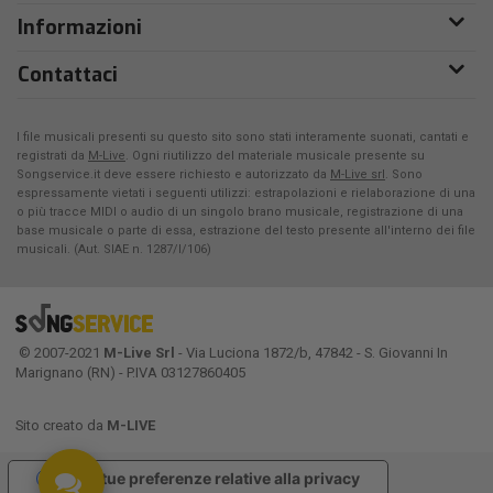
Informazioni
Contattaci
I file musicali presenti su questo sito sono stati interamente suonati, cantati e
registrati da
M-Live
. Ogni riutilizzo del materiale musicale presente su
Songservice.it deve essere richiesto e autorizzato da
M-Live srl
. Sono
espressamente vietati i seguenti utilizzi: estrapolazioni e rielaborazione di una
o più tracce MIDI o audio di un singolo brano musicale, registrazione di una
base musicale o parte di essa, estrazione del testo presente all'interno dei file
musicali. (Aut. SIAE n. 1287/I/106)
© 2007-2021
M-Live Srl
- Via Luciona 1872/b, 47842 - S. Giovanni In
Marignano (RN) - P.IVA 03127860405
Sito creato da
M-LIVE
Le tue preferenze relative alla privacy