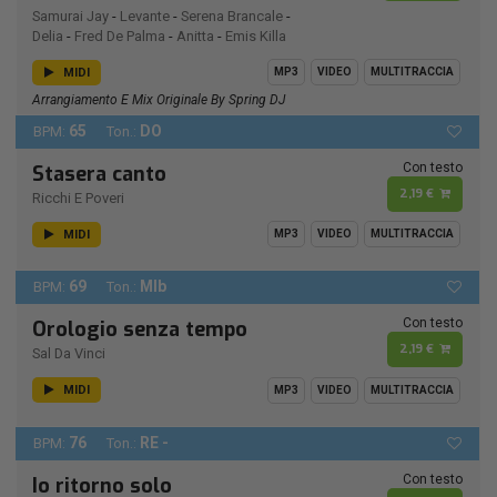
Samurai Jay
-
Levante
-
Serena Brancale
-
Delia
-
Fred De Palma
-
Anitta
-
Emis Killa
MIDI
MP3
VIDEO
MULTITRACCIA
Arrangiamento E Mix Originale By Spring DJ
65
DO
BPM:
Ton.:
Con testo
Stasera canto
2,19 €
Ricchi E Poveri
MIDI
MP3
VIDEO
MULTITRACCIA
69
MIb
BPM:
Ton.:
Con testo
Orologio senza tempo
2,19 €
Sal Da Vinci
MIDI
MP3
VIDEO
MULTITRACCIA
76
RE -
BPM:
Ton.:
Con testo
Io ritorno solo