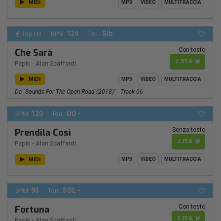
MIDI
MP3
VIDEO
MULTITRACCIA
124
SIb
Top Hit
BPM:
Ton.:
Con testo
Che Sarà
2,99 €
Papik
-
Alan Scaffardi
MIDI
MP3
VIDEO
MULTITRACCIA
Da "Sounds For The Open Road (2013)" - Track 06
120
DO -
BPM:
Ton.:
Senza testo
Prendila Così
2,19 €
Papik
-
Alan Scaffardi
MIDI
MP3
VIDEO
MULTITRACCIA
93
SOL -
BPM:
Ton.:
Con testo
Fortuna
2,19 €
Papik
-
Alan Scaffardi