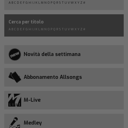
A
B
C
D
E
F
G
H
I
J
K
L
M
N
O
P
Q
R
S
T
U
V
W
X
Y
Z
#
Cerca per titolo
A
B
C
D
E
F
G
H
I
J
K
L
M
N
O
P
Q
R
S
T
U
V
W
X
Y
Z
#
Novità della settimana
Abbonamento Allsongs
M-Live
Medley