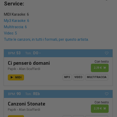
Service:
MIDI Karaoke: 6
Mp3 Karaoke: 6
Multitraccia: 6
Video: 5
Tutte le canzoni, in tutti i formati, per questo artista.
53
DO -
BPM:
Ton.:
Con testo
Ci penserò domani
2,19 €
Papik
-
Alan Scaffardi
MIDI
MP3
VIDEO
MULTITRACCIA
90
REb
BPM:
Ton.:
Con testo
Canzoni Stonate
2,19 €
Papik
-
Alan Scaffardi