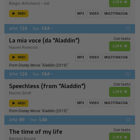
2,19 €
Biagio Antonacci
-
Juli
MIDI
MP3
VIDEO
MULTITRACCIA
124
FA# -
BPM:
Ton.:
Con testo
La mia voce (da "Aladdin")
2,19 €
Naomi Rivieccio
MIDI
MP3
VIDEO
MULTITRACCIA
From Disney Movie "Aladdin (2019)"
124
FA# -
BPM:
Ton.:
Con testo
Speechless (from "Aladdin")
2,19 €
Naomi Scott
MIDI
MP3
VIDEO
MULTITRACCIA
From Disney Movie "Aladdin (2019)"
89
LAb
BPM:
Ton.:
Con testo
The time of my life
2,19 €
Benson Boone