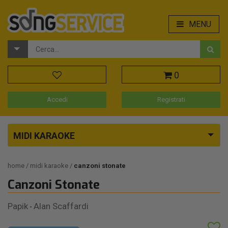
MENU
0
Accedi
Registrati
MIDI KARAOKE
home
midi karaoke
canzoni stonate
Canzoni Stonate
Papik
Alan Scaffardi
-