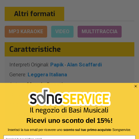
Altri formati
MP3 KARAOKE
VIDEO
MULTITRACCIA
Caratteristiche
Interpreti Originali:
Papik
Alan Scaffardi
-
Genere:
Leggera Italiana
Autore:
Mogol - Donati
Durata:
4 Min 16 Sec
Segnatura:
4/4
BPM:
90
Ricevi uno sconto del 15%!
Tonalità:
REb
Inserisci la tua email per ricevere uno
sconto sul tuo primo acquisto
Songservice.
Harmonizer:
No
Email