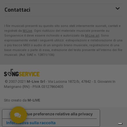
Contattaci
I file musicali presenti su questo sito sono stati interamente suonati, cantati e
registrati da
M-Live
. Ogni riutilizzo del materiale musicale presente su
Songservice.it deve essere richiesto e autorizzato da
M-Live srl
. Sono
espressamente vietati i seguenti utilizzi: estrapolazioni e rielaborazione di una
o più tracce MIDI o audio di un singolo brano musicale, registrazione di una
base musicale o parte di essa, estrazione del testo presente all'interno dei file
musicali. (Aut. SIAE n. 1287/I/106)
© 2007-2021
M-Live Srl
- Via Luciona 1872/b, 47842 - S. Giovanni In
Marignano (RN) - P.IVA 03127860405
Sito creato da
M-LIVE
Le tue preferenze relative alla privacy
Informativa sulla raccolta