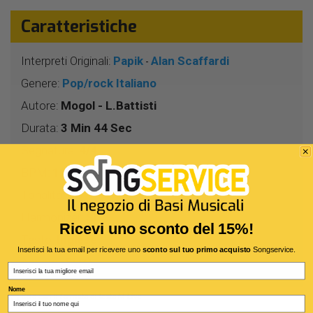
Caratteristiche
Interpreti Originali:
Papik
Alan Scaffardi
-
Genere:
Pop/rock Italiano
Autore:
Mogol - L.Battisti
Durata:
3 Min 44 Sec
Segnatura:
4/4
BPM:
120
Tonalità:
DO -
Harmonizer:
Sì
Ricevi uno sconto del 15%!
Testo:
Inglese
Inserisci la tua email per ricevere uno
sconto sul tuo primo acquisto
Songservice.
Accordi:
Si (*)
Email
Nome
(*) Solo con il formato di testo M-Live