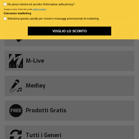
Privacy policy
Ho preso visione ed accetto l'informativa sulla privacy*.
Novità della settimana
*Leggi la nostra informativa sulla
privacy policy
.
Consenso marketing
Seleziona questa casella per ricevere messaggi promozionali di marketing.
VOGLIO LO SCONTO
Abbonamento Allsongs
M-Live
Medley
Prodotti Gratis
Tutti i Generi