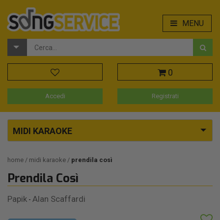
MENU
0
Accedi
Registrati
MIDI KARAOKE
home
midi karaoke
prendila così
Prendila Così
Papik
Alan Scaffardi
-