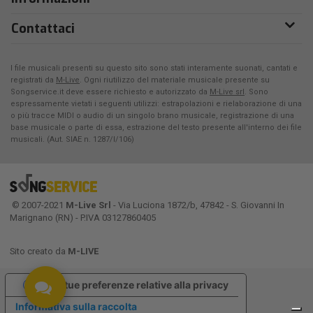
Contattaci
I file musicali presenti su questo sito sono stati interamente suonati, cantati e
registrati da
M-Live
. Ogni riutilizzo del materiale musicale presente su
Songservice.it deve essere richiesto e autorizzato da
M-Live srl
. Sono
espressamente vietati i seguenti utilizzi: estrapolazioni e rielaborazione di una
o più tracce MIDI o audio di un singolo brano musicale, registrazione di una
base musicale o parte di essa, estrazione del testo presente all'interno dei file
musicali. (Aut. SIAE n. 1287/I/106)
© 2007-2021
M-Live Srl
- Via Luciona 1872/b, 47842 - S. Giovanni In
Marignano (RN) - P.IVA 03127860405
Sito creato da
M-LIVE
Le tue preferenze relative alla privacy
Informativa sulla raccolta