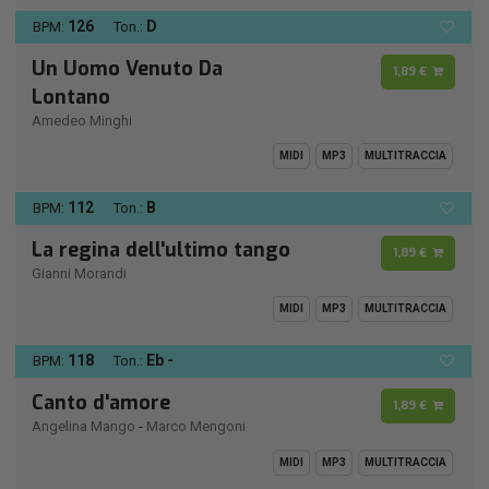
126
D
BPM:
Ton.:
Un Uomo Venuto Da
1,89 €
Lontano
Amedeo Minghi
MIDI
MP3
MULTITRACCIA
112
B
BPM:
Ton.:
La regina dell'ultimo tango
1,89 €
Gianni Morandi
MIDI
MP3
MULTITRACCIA
118
Eb -
BPM:
Ton.:
Canto d'amore
1,89 €
Angelina Mango
-
Marco Mengoni
MIDI
MP3
MULTITRACCIA