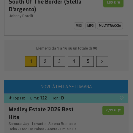
South Of The Border (Stella
1,89 €
D'argento)
Johnny Dorelli
MIDI
MP3
MULTITRACCIA
Elementi da
1
a
16
su un totale di
90
1
2
3
4
5
NOVITÀ DELLA SETTIMANA
122
D -
Top Hit
BPM:
Ton.:
Medley Estate 2026 Best
2,99 €
Hits
Samurai Jay
-
Levante
-
Serena Brancale
-
Delia
-
Fred De Palma
-
Anitta
-
Emis Killa