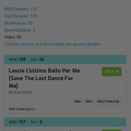
MIDI Karaoke: 130
Mp3 Karaoke: 103
Multitraccia: 90
Spartiti Digitali: 5
Video: 90
Tutte le canzoni, in tutti i formati, per questo genere.
138
Eb
BPM:
Ton.:
Lascia L'ultimo Ballo Per Me
1,89 €
(Save The Last Dance For
Me)
Michael Bublè
MIDI
MP3
MULTITRACCIA
With Italian Lyrics
157
G
BPM:
Ton.: