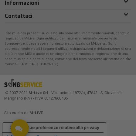
Informazioni
Contattaci
I file musicali presenti su questo sito sono stati interamente suonati, cantati e
registrati da
M-Live
. Ogni riutilizzo del materiale musicale presente su
Songservice.it deve essere richiesto e autorizzato da
M-Live srl
. Sono
espressamente vietati i seguenti utilizzi: estrapolazioni e rielaborazione di una
o più tracce MIDI o audio di un singolo brano musicale, registrazione di una
base musicale o parte di essa, estrazione del testo presente all'interno dei file
musicali. (Aut. SIAE n. 1287/I/106)
© 2007-2021
M-Live Srl
- Via Luciona 1872/b, 47842 - S. Giovanni In
Marignano (RN) - P.IVA 03127860405
Sito creato da
M-LIVE
Le tue preferenze relative alla privacy