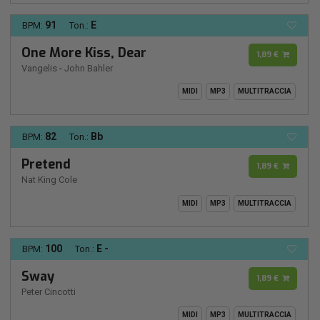
91
E
BPM:
Ton.:
One More Kiss, Dear
1,89 €
Vangelis
-
John Bahler
MIDI
MP3
MULTITRACCIA
82
Bb
BPM:
Ton.:
Pretend
1,89 €
Nat King Cole
MIDI
MP3
MULTITRACCIA
100
E -
BPM:
Ton.:
Sway
1,89 €
Peter Cincotti
MIDI
MP3
MULTITRACCIA