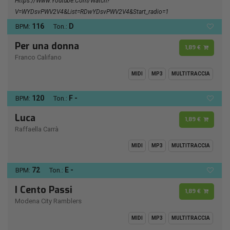
Https://www.youtube.com/watch?
V=wYDsvPWV2V4&list=RDwYDsvPWV2V4&start_radio=1
116
D
BPM:
Ton.:
Per una donna
1,89 €
Franco Califano
MIDI
MP3
MULTITRACCIA
120
F -
BPM:
Ton.:
Luca
1,89 €
Raffaella Carrà
MIDI
MP3
MULTITRACCIA
72
E -
BPM:
Ton.:
I Cento Passi
1,89 €
Modena City Ramblers
MIDI
MP3
MULTITRACCIA