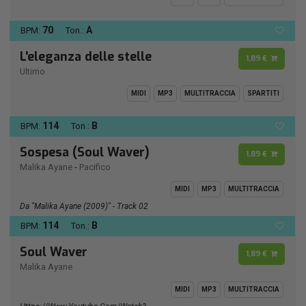
70
A
BPM:
Ton.:
L'eleganza delle stelle
1,89 €
Ultimo
MIDI
MP3
MULTITRACCIA
SPARTITI
114
B
BPM:
Ton.:
Sospesa (Soul Waver)
1,89 €
Malika Ayane
-
Pacifico
MIDI
MP3
MULTITRACCIA
Da "Malika Ayane (2009)" - Track 02
114
B
BPM:
Ton.:
Soul Waver
1,89 €
Malika Ayane
MIDI
MP3
MULTITRACCIA