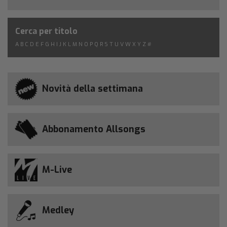
Cerca per titolo
A
B
C
D
E
F
G
H
I
J
K
L
M
N
O
P
Q
R
S
T
U
V
W
X
Y
Z
#
Novità della settimana
Abbonamento Allsongs
M-Live
Medley