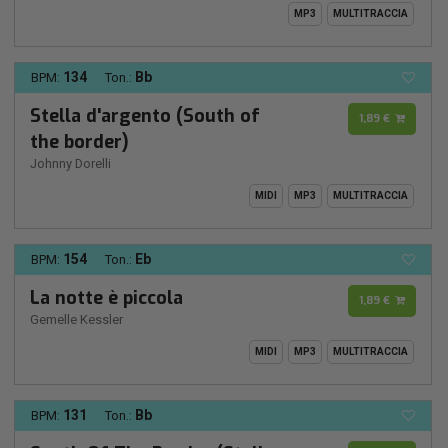
MP3
MULTITRACCIA
134
Bb
BPM:
Ton.:
Stella d'argento (South of
1,89 €
the border)
Johnny Dorelli
MIDI
MP3
MULTITRACCIA
154
Eb
BPM:
Ton.:
La notte è piccola
1,89 €
Gemelle Kessler
MIDI
MP3
MULTITRACCIA
131
Bb
BPM:
Ton.: