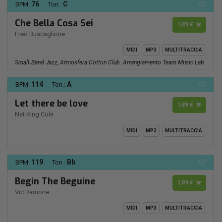
76
C
BPM:
Ton.:
Che Bella Cosa Sei
1,89 €
Fred Buscaglione
MIDI
MP3
MULTITRACCIA
Small‑band Jazz, Atmosfera Cotton Club. Arrangiamento Team Music Lab.
114
A
BPM:
Ton.:
Let there be love
1,89 €
Nat King Cole
MIDI
MP3
MULTITRACCIA
119
Bb
BPM:
Ton.:
Begin The Beguine
1,89 €
Vic Damone
MIDI
MP3
MULTITRACCIA