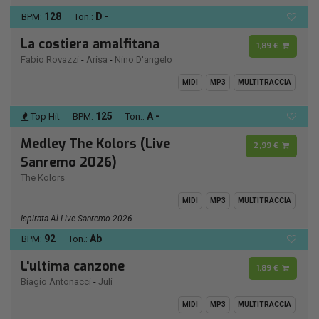
128
D -
BPM:
Ton.:
La costiera amalfitana
1,89 €
Fabio Rovazzi
-
Arisa
-
Nino D'angelo
MIDI
MP3
MULTITRACCIA
125
A -
Top Hit
BPM:
Ton.:
Medley The Kolors (Live
2,99 €
Sanremo 2026)
The Kolors
MIDI
MP3
MULTITRACCIA
Ispirata Al Live Sanremo 2026
92
Ab
BPM:
Ton.:
L'ultima canzone
1,89 €
Biagio Antonacci
-
Juli
MIDI
MP3
MULTITRACCIA