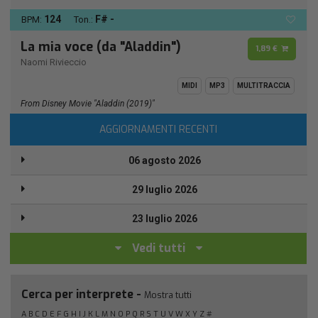
124
F# -
BPM:
Ton.:
La mia voce (da "Aladdin")
1,89 €
Naomi Rivieccio
MIDI
MP3
MULTITRACCIA
From Disney Movie "Aladdin (2019)"
AGGIORNAMENTI RECENTI
06 agosto 2026
29 luglio 2026
23 luglio 2026
Vedi tutti
Cerca per interprete -
Mostra tutti
A
B
C
D
E
F
G
H
I
J
K
L
M
N
O
P
Q
R
S
T
U
V
W
X
Y
Z
#