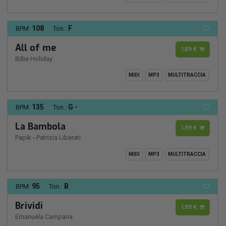
108
F
BPM:
Ton.:
All of me
1,89 €
Billie Holiday
MIDI
MP3
MULTITRACCIA
135
G -
BPM:
Ton.:
La Bambola
1,89 €
Papik
-
Patrizia Liberati
MIDI
MP3
MULTITRACCIA
95
B
BPM:
Ton.:
Brividi
1,89 €
Emanuela Campana